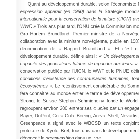
Quant au développement durable, selon l’économiste
expression apparaît (en 1980) dans la
Stratégie
mondial
internationale pour la conservation de la nature (UICN) 
WWF. »
Trois ans plus tard, l’ONU crée la Commission mon
Gro Harlem Brundtland, Premier ministre de la Norvège
collaboration avec la ministre norvégienne, publie en 1987
dénomination de « Rapport Brundtland ». Et c’est ce 
développement durable, définie ainsi :
« Un développemen
capacité des générations futures de répondre aux leurs. »
conservation publiée par l’UICN, le WWF et le PNUE déf
conditions d’existence des communautés humaines, tout 
écosystèmes »
. Le retentissement considérable du Somm
fera connaître au monde entier le terme de développemen
Strong, le Suisse Stephan Schmidheiny fonde le Worl
regroupant environ 200 entreprises
« unies par un enga
Bayer, DuPont, Coca Cola, Boeing, Areva, Shell, Novartis
Greenpeace a signé avec le WBCSD un texte conjoint a
protocole de Kyoto. Bref, tous unis dans le développement
dénonçait le
greenwashing
dans un livre…