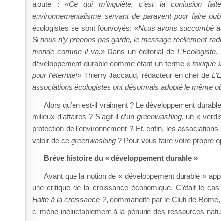
ajoute :
«Ce qui m’inquiète, c’est la confusion fait
environnementalisme servant de paravent pour faire oublie
écologistes se sont fourvoyés:
«Nous avons succombé aux
Si nous n’y prenons pas garde, le message réellement radica
monde comme il va.»
Dans un éditorial de
L’Ecologiste
,
développement durable comme étant un terme
« toxique 
pour l’éternité!
» Thierry Jaccaud, rédacteur en chef de
L’
associations écologistes ont désormais adopté le même obje
Alors qu’en est-il vraiment ? Le développement durable 
milieux d’affaires ? S’agit-il d’un
greenwashing
, un « verdi
protection de l’environnement ? Et, enfin, les associations éc
valoir de ce
greenwashing
? Pour vous faire votre propre op
Brève histoire du « développement durable »
Avant que la notion de « développement durable » appar
une critique de la croissance économique. C’était le ca
Halte à la croissance ?
, commandité par le Club de Rome, 
ci mène inéluctablement à la pénurie des ressources naturel