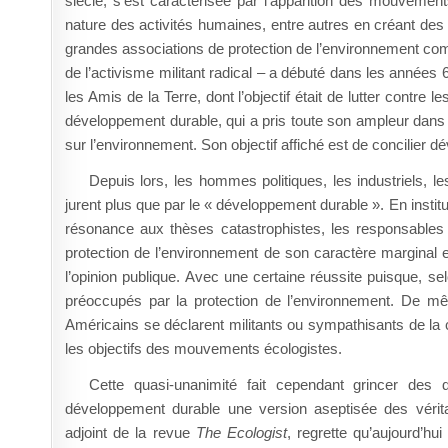
siècle, s’est caractérisée par l’apparition des mouvements
nature des activités humaines, entre autres en créant des
grandes associations de protection de l’environnement c
de l’activisme militant radical – a débuté dans les anné
les Amis de la Terre, dont l’objectif était de lutter contre le
développement durable, qui a pris toute son ampleur dans
sur l’environnement. Son objectif affiché est de concilier
Depuis lors, les hommes politiques, les industriels, l
jurent plus que par le « développement durable ». En institu
résonance aux thèses catastrophistes, les responsables 
protection de l’environnement de son caractère marginal et
l’opinion publique. Avec une certaine réussite puisque, 
préoccupés par la protection de l’environnement. De 
Américains se déclarent militants ou sympathisants de la 
les objectifs des mouvements écologistes.
Cette quasi-unanimité fait cependant grincer des d
développement durable une version aseptisée des véritab
adjoint de la revue
The Ecologist
, regrette qu’aujourd’hu