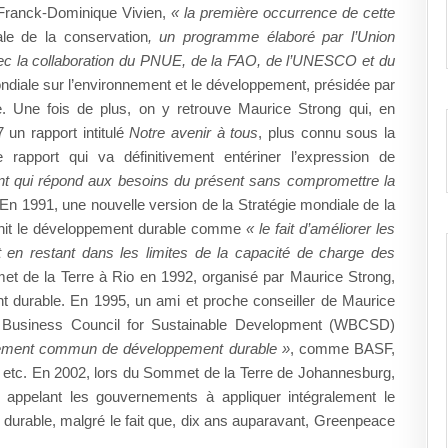
 Franck-Dominique Vivien,
« la première occurrence de cette
e de la conservation
, un programme élaboré par l’Union
avec la collaboration du PNUE, de la FAO, de l’UNESCO et du
diale sur l’environnement et le développement, présidée par
. Une fois de plus, on y retrouve Maurice Strong qui, en
 un rapport intitulé
Notre avenir à tous
, plus connu sous la
rapport qui va définitivement entériner l’expression de
t qui répond aux besoins du présent sans compromettre la
En 1991, une nouvelle version de la Stratégie mondiale de la
init le développement durable comme
« le fait d’améliorer les
en restant dans les limites de la capacité de charge des
et de la Terre à Rio en 1992, organisé par Maurice Strong,
t durable. En 1995, un ami et proche conseiller de Maurice
d Business Council for Sustainable Development (WBCSD)
gement commun de développement durable »
, comme BASF,
, etc. En 2002, lors du Sommet de la Terre de Johannesburg,
ppelant les gouvernements à appliquer intégralement le
 durable, malgré le fait que, dix ans auparavant, Greenpeace