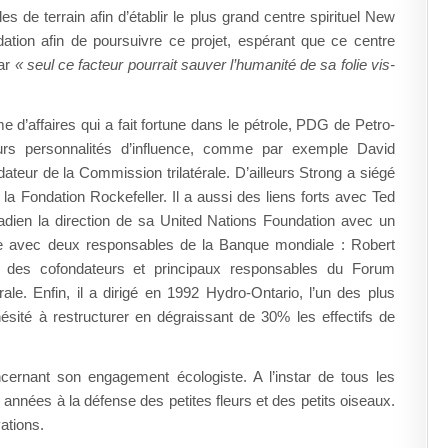
 de terrain afin d’établir le plus grand centre spirituel New
tion afin de poursuivre ce projet, espérant que ce centre
car
« seul ce facteur pourrait sauver l’humanité de sa folie vis-
’affaires qui a fait fortune dans le pétrole, PDG de Petro-
eurs personnalités d’influence, comme par exemple David
teur de la Commission trilatérale. D’ailleurs Strong a siégé
a Fondation Rockefeller. Il a aussi des liens forts avec Ted
adien la direction de sa United Nations Foundation avec un
tale avec deux responsables de la Banque mondiale : Robert
 des cofondateurs et principaux responsables du Forum
e. Enfin, il a dirigé en 1992 Hydro-Ontario, l’un des plus
hésité à restructurer en dégraissant de 30% les effectifs de
ernant son engagement écologiste. A l’instar de tous les
s années à la défense des petites fleurs et des petits oiseaux.
vations.