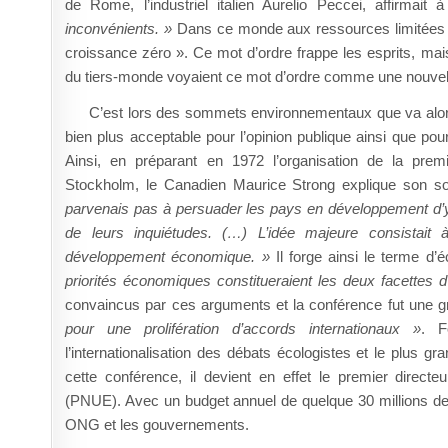
de Rome, l’industriel italien Aurelio Peccei, affirmait
inconvénients. »
Dans ce monde aux ressources limitées dé
croissance zéro ». Ce mot d’ordre frappe les esprits, mais 
du tiers-monde voyaient ce mot d’ordre comme une nouvell
C’est lors des sommets environnementaux que va alor
bien plus acceptable pour l’opinion publique ainsi que po
Ainsi, en préparant en 1972 l’organisation de la pre
Stockholm, le Canadien Maurice Strong explique son s
parvenais pas à persuader les pays en développement d’y pa
de leurs inquiétudes. (…) L’idée majeure consistait
développement économique. »
Il forge ainsi le terme d
priorités économiques constitueraient les deux facettes
convaincus par ces arguments et la conférence fut une gr
pour une prolifération d’accords internationaux »
. F
l’internationalisation des débats écologistes et le plus 
cette conférence, il devient en effet le premier direc
(PNUE). Avec un budget annuel de quelque 30 millions de d
ONG et les gouvernements.