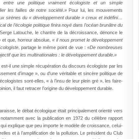
e entre une politique vraiment écologiste et un simple
r les failles de notre société.»
Pour lui, les mouvements
 sirènes du « développement durable » creux et indéfini…
l de l’écologie politique finira noyé dans l’océan brunâtre du
 Serge Latouche, le chantre de la décroissance, dénonce le
»
et que, horreur absolue,
« il nous promet le développement
Ecologiste
, partage le même point de vue :
«De nombreuses
ctif que les multinationales : le développement durable.»
est-il une simple récupération du discours écologiste par les
ssement d’image », ou d’une véritable et sincère politique de
ologistes sont-elles, « à l’insu de leur plein gré », les faire-
inion, il faut retracer l’origine du développement durable.
aisse, le débat écologique était principalement orienté vers
s notamment avec la publication en 1972 du célèbre rapport
qui explique que peu importe le modèle de croissance, celui-
les et à l’amplification de la pollution. Le président du Club