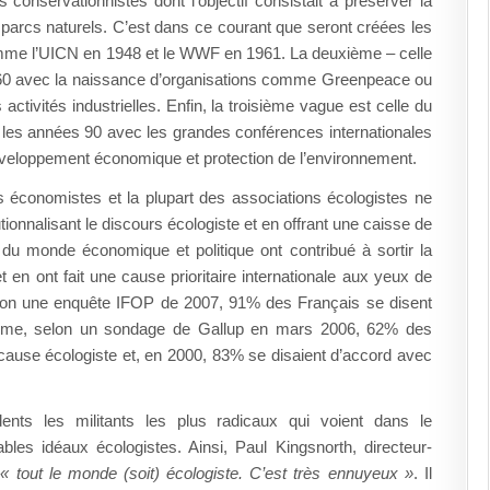
 conservationnistes dont l’objectif consistait à préserver la
 parcs naturels. C’est dans ce courant que seront créées les
omme l’UICN en 1948 et le WWF en 1961. La deuxième – celle
es 60 avec la naissance d’organisations comme Greenpeace ou
s activités industrielles. Enfin, la troisième vague est celle du
 les années 90 avec les grandes conférences internationales
 développement économique et protection de l’environnement.
es économistes et la plupart des associations écologistes ne
tionnalisant le discours écologiste et en offrant une caisse de
du monde économique et politique ont contribué à sortir la
 en ont fait une cause prioritaire internationale aux yeux de
selon une enquête IFOP de 2007, 91% des Français se disent
même, selon un sondage de Gallup en mars 2006, 62% des
cause écologiste et, en 2000, 83% se disaient d’accord avec
ents les militants les plus radicaux qui voient dans le
les idéaux écologistes. Ainsi, Paul Kingsnorth, directeur-
i
« tout le monde (soit) écologiste. C’est très ennuyeux »
. Il