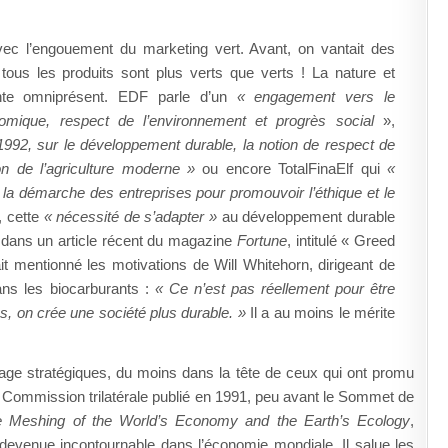
c l’engouement du marketing vert. Avant, on vantait des
 tous les produits sont plus verts que verts ! La nature et
nte omniprésent. EDF parle d’un
« engagement vers le
nomique, respect de l’environnement et progrès social
»,
992, sur le développement durable, la notion de respect de
on de l’agriculture moderne »
ou encore TotalFinaElf qui
«
 la démarche des entreprises pour promouvoir l’éthique et le
, cette
« nécessité de s’adapter »
au développement durable
s dans un article récent du magazine
Fortune
, intitulé « Greed
tait mentionné les motivations de Will Whitehorn, dirigeant de
dans les biocarburants :
« Ce n’est pas réellement pour être
sus, on crée une société plus durable. »
Il a au moins le mérite
tage stratégiques, du moins dans la tête de ceux qui ont promu
 Commission trilatérale publié en 1991, peu avant le Sommet de
e Meshing of the World’s Economy and the Earth’s Ecology
,
 devenue incontournable dans l’économie mondiale. Il salue les