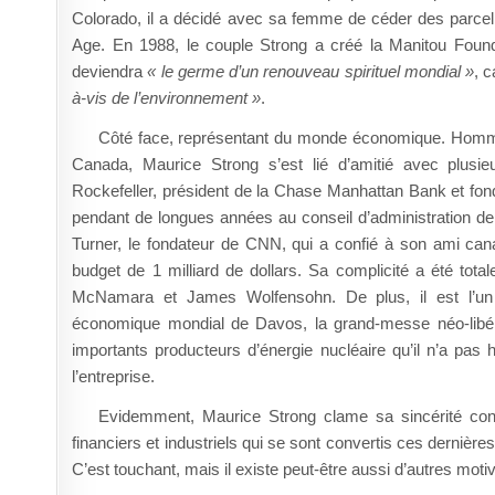
Colorado, il a décidé avec sa femme de céder des parcelles
Age. En 1988, le couple Strong a créé la Manitou Founda
deviendra
« le germe d’un renouveau spirituel mondial »
, 
à-vis de l’environnement »
.
Côté face, représentant du monde économique. Homme d
Canada, Maurice Strong s’est lié d’amitié avec plusi
Rockefeller, président de la Chase Manhattan Bank et fonda
pendant de longues années au conseil d’administration de l
Turner, le fondateur de CNN, qui a confié à son ami can
budget de 1 milliard de dollars. Sa complicité a été to
McNamara et James Wolfensohn. De plus, il est l’un
économique mondial de Davos, la grand-messe néo-libéral
importants producteurs d’énergie nucléaire qu’il n’a pas 
l’entreprise.
Evidemment, Maurice Strong clame sa sincérité conc
financiers et industriels qui se sont convertis ces dernière
C’est touchant, mais il existe peut-être aussi d’autres moti