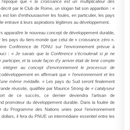
 à l’époque que
« la croissance est un multiplicateur des
crit par le Club de Rome, un slogan fait son apparition : «
est loin d’enthousiasmer les foules, en particulier, les pays
e entrave à leurs aspirations légitimes au développement.
s apparaître le nouveau concept de développement durable,
ur les pays du tiers-monde que celui de « croissance zéro ».
mière Conférence de l’ONU sur l’environnement prévue à
ouci :
« Je savais que la Conférence s’écroulerait si je ne
rticiper, et la seule façon d’y arriver était de tenir compte
 à intégrer au concept d’environnement le processus de
’écodéveloppement en affirmant que
« l’environnement et les
 d’une même médaille. »
Les pays du Sud seront finalement
ande réussite, qualifiée par Maurice Strong de
« catalyseur
ort de ce succès, ce dernier deviendra l’artisan de
grand promoteur du développement durable. Dans la foulée de
teur du Programme des Nations unies pour l’environnement
ollars, il fera du PNUE un intermédiaire essentiel entre les