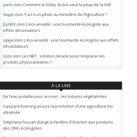
yann
dans
Comment le lobby du bio veut la peau de la HVE
Seppi
dans
Y a-t-il un pilote au ministère de l’Agriculture ?
JG2433
dans
L’éco-anxiété : une tourmente écologiste aux
effets dévastateurs
sippe
dans
L’éco-anxiété : une tourmente écologiste aux effets
dévastateurs
Listo
dans
Les NBT : solution miracle pour remplacer les
produits phytosanitaires ?
À LA UNE
De l’eau potable pour arroser…les toitures végétalisées
Gaspard Koening assure la promotion d’une agriculture bio
idéalisée
Stéphane Foucart élargit la fenêtre d’Overton aux positions
des ONG écologistes.