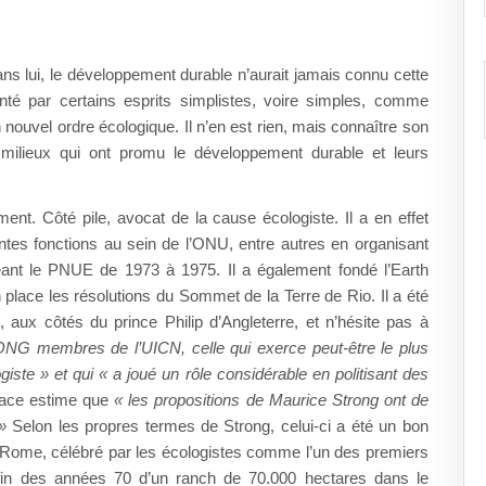
ns lui, le développement durable n’aurait jamais connu cette
nté par certains esprits simplistes, voire simples, comme
 nouvel ordre écologique. Il n’en est rien, mais connaître son
ilieux qui ont promu le développement durable et leurs
ent. Côté pile, avocat de la cause écologiste. Il a en effet
ntes fonctions au sein de l’ONU, entre autres en organisant
geant le PNUE de 1973 à 1975. Il a également fondé l’Earth
 place les résolutions du Sommet de la Terre de Rio. Il a été
aux côtés du prince Philip d’Angleterre, et n’hésite pas à
ONG membres de l’UICN, celle qui exerce peut-être le plus
giste » et qui « a joué un rôle considérable en politisant des
eace estime que
« les propositions de Maurice Strong ont de
»
Selon les propres termes de Strong, celui-ci a été un bon
de Rome, célébré par les écologistes comme l’un des premiers
la fin des années 70 d’un ranch de 70.000 hectares dans le