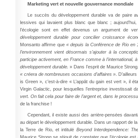
Marketing vert et nouvelle gouvernance mondiale
Le succès du développement durable va de paire ave
lessives qui lavaient plus blanc que blanc ; aujourd’hui,
l’écologie sont en effet devenus un argument de ve
développement durable pour concilier croissance éco
Monsanto affirme que
« depuis la Conférence de Rio en 1
l’environnement vient désormais s’ajouter à la concepti
participe activement, en France comme à l’international, à
développement durable.
» Dans l’esprit de Maurice Strong
« créera de nombreuses occasions d’affaires »
. D’ailleur
is Green », c’est-à-dire « L’appât du gain est vert », il é
Virgin Galactic, pour lesquelles l’entreprise investissait 
vert. On fait cela pour faire de l’argent et, dans le proces
de la franchise !
Cependant, il existe aussi des arrière-pensées davan
au départ le développement durable. Dans un rapport de la
la Terre de Rio, et intitulé
Beyond Interdependence: Th
Maurice Strong se réjouit de constater que l’écologie est