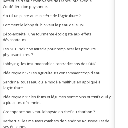
Retenues d’eau : connivence de France Info avec la
Confédération paysanne.
Y a-t-il un pilote au ministère de l’Agriculture ?
Comment le lobby du bio veut la peau de la HVE
L’éco-anxiété : une tourmente écologiste aux effets
dévastateurs
Les NBT : solution miracle pour remplacer les produits
phytosanitaires ?
Lobbying : les insurmontables contradictions des ONG
Idée reçue n°7 : Les agriculteurs consomment trop d’eau
Sandrine Rousseau ou le modèle malthusien appliqué à
l’agriculture
Idée reçue n°6 : les fruits et légumes sont moins nutritifs qu’il y
a plusieurs décennies
Greenpeace nouveau lobbyste en chef du charbon ?
Barbecue : les mauvais combats de Sandrine Rousseau et de
ses épigones