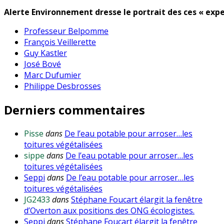
Alerte Environnement dresse le portrait des ces « expe
Professeur Belpomme
François Veillerette
Guy Kastler
José Bové
Marc Dufumier
Philippe Desbrosses
Derniers commentaires
Pisse
dans
De l’eau potable pour arroser…les
toitures végétalisées
sippe
dans
De l’eau potable pour arroser…les
toitures végétalisées
Seppi
dans
De l’eau potable pour arroser…les
toitures végétalisées
JG2433
dans
Stéphane Foucart élargit la fenêtre
d’Overton aux positions des ONG écologistes.
Seppi
dans
Stéphane Foucart élargit la fenêtre