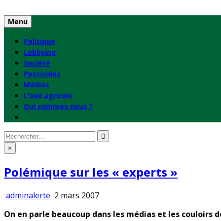
Skip
to
Menu
content
Politique
Lobbying
Société
Pesticides
Médias
L’oeil agricole
Qui sommes nous ?
Rechercher
:
×
Polémique sur les « experts »
adminalerte
2 mars 2007
On en parle beaucoup dans les médias et les couloirs d