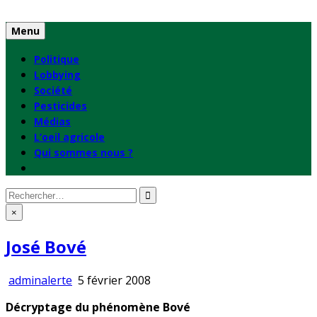
Skip
to
Menu
content
Politique
Lobbying
Société
Pesticides
Médias
L’oeil agricole
Qui sommes nous ?
Rechercher
:
×
José Bové
adminalerte
5 février 2008
Décryptage du phénomène Bové