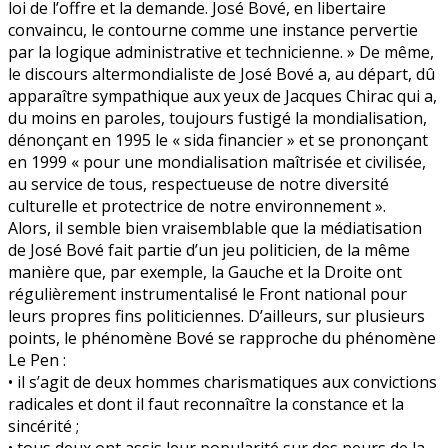
loi de l’offre et la demande. José Bové, en libertaire
convaincu, le contourne comme une instance pervertie
par la logique administrative et technicienne. » De même,
le discours altermondialiste de José Bové a, au départ, dû
apparaître sympathique aux yeux de Jacques Chirac qui a,
du moins en paroles, toujours fustigé la mondialisation,
dénonçant en 1995 le « sida financier » et se prononçant
en 1999 « pour une mondialisation maîtrisée et civilisée,
au service de tous, respectueuse de notre diversité
culturelle et protectrice de notre environnement ».
Alors, il semble bien vraisemblable que la médiatisation
de José Bové fait partie d’un jeu politicien, de la même
manière que, par exemple, la Gauche et la Droite ont
régulièrement instrumentalisé le Front national pour
leurs propres fins politiciennes. D’ailleurs, sur plusieurs
points, le phénomène Bové se rapproche du phénomène
Le Pen :
• il s’agit de deux hommes charismatiques aux convictions
radicales et dont il faut reconnaître la constance et la
sincérité ;
• tous deux ont assis leur popularité sur des peurs de la