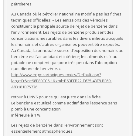
pétrolières.
Au Canada où le pétrolier national ne modifie pas les fiches
techniques officielles: « Les émissions des véhicules
constituent la principale source de rejet de benzène dans
l’environnement. Les rejets de benzène produisent des
concentrations mesurables dans les divers milieux auxquels
les humains et d’autres organismes peuvent être exposés.
Au Canada, la principale source d’exposition des humains au
benzène est l’air ambiant et intérieur; les aliments et l’eau
potable ne comptent que pour très peu dans l’absorption
quotidienne de benzène. »
http://www.ec.gc.ca/toxiques-toxics/Default.asp?
lang=Fr&n=98E80CC6-1&xml=B6BEFB22-E625-43F8-BF69-
A83181B75776
retour à L’INVS pour ce qui est juste dans la fiche
Le benzène est utilisé comme additif dans l’essence sans
plomb à une concentration
inférieure à 1 %.
Les rejets de benzène dans l’environnement sont
essentiellement atmosphériques.