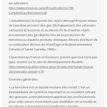
les pétroliers.
http://www.inspq.qc.ca/pdf/publications/198-
CartableEau/Benzene.pdf
« Actuellement, la majorité des rejets atmosphériques totaux
de benzène provient des gaz d’échappement des véhicules
carburant à l’essence et au diesel (76 %). D’autres rejets
proviennent des gaz libérés lors de la production du
benzène ou d’autres produits chimiques dérivés (6-8 %) et de
la combustion de bois de chauffage (4 %) (Environnement
Canada et Santé Canada, 1993) »
Cependant en France on lira aussi, preuve que tout n’est pas
pipé, comme sur le site du développement-durable
http://www.travailler-mieux.gouv.fr/spip.php?page=risque-
donnees&id_article=178
Données générales
« Le benzène est un liquide incolore très volatil. C’est un
intermédiaire de synthèse important et un excellent solvant
des graisses, particulièrement apprécié des professionnels
pour cette raison. Il est obtenu par distillation de la houille et
du pétrole. Il appartient à la famille des solvants