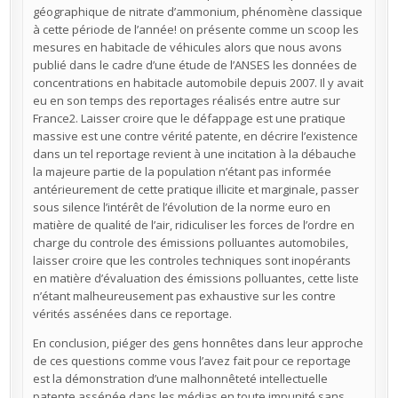
géographique de nitrate d’ammonium, phénomène classique
à cette période de l’année! on présente comme un scoop les
mesures en habitacle de véhicules alors que nous avons
publié dans le cadre d’une étude de l’ANSES les données de
concentrations en habitacle automobile depuis 2007. Il y avait
eu en son temps des reportages réalisés entre autre sur
France2. Laisser croire que le défappage est une pratique
massive est une contre vérité patente, en décrire l’existence
dans un tel reportage revient à une incitation à la débauche
la majeure partie de la population n’étant pas informée
antérieurement de cette pratique illicite et marginale, passer
sous silence l’intérêt de l’évolution de la norme euro en
matière de qualité de l’air, ridiculiser les forces de l’ordre en
charge du controle des émissions polluantes automobiles,
laisser croire que les controles techniques sont inopérants
en matière d’évaluation des émissions polluantes, cette liste
n’étant malheureusement pas exhaustive sur les contre
vérités assénées dans ce reportage.
En conclusion, piéger des gens honnêtes dans leur approche
de ces questions comme vous l’avez fait pour ce reportage
est la démonstration d’une malhonnêteté intellectuelle
patente assénée dans les médias en toute impunité sans