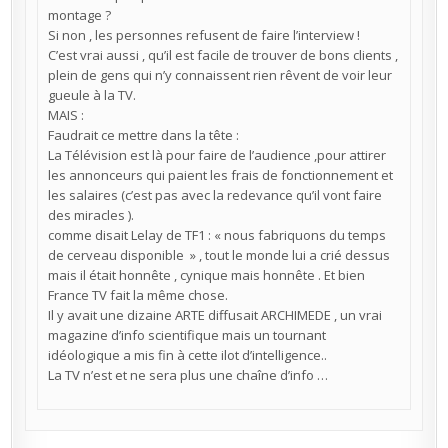
montage ?
Si non , les personnes refusent de faire l’interview !
C’est vrai aussi , qu’il est facile de trouver de bons clients ,
plein de gens qui n’y connaissent rien rêvent de voir leur
gueule à la TV.
MAIS :
Faudrait ce mettre dans la tête :
La Télévision est là pour faire de l’audience ,pour attirer
les annonceurs qui paient les frais de fonctionnement et
les salaires (c’est pas avec la redevance qu’il vont faire
des miracles ).
comme disait Lelay de TF1 : « nous fabriquons du temps
de cerveau disponible » , tout le monde lui a crié dessus
mais il était honnête , cynique mais honnête . Et bien
France TV fait la même chose.
Il y avait une dizaine ARTE diffusait ARCHIMEDE , un vrai
magazine d’info scientifique mais un tournant
idéologique a mis fin à cette ilot d’intelligence..
La TV n’est et ne sera plus une chaîne d’info …