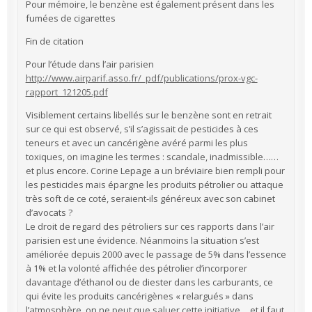
Pour mémoire, le benzène est également présent dans les
fumées de cigarettes
Fin de citation
Pour l’étude dans l’air parisien
http://www.airparif.asso.fr/_pdf/publications/prox-vgc-
rapport_121205.pdf
Visiblement certains libellés sur le benzène sont en retrait
sur ce qui est observé, s’il s’agissait de pesticides à ces
teneurs et avec un cancérigène avéré parmi les plus
toxiques, on imagine les termes : scandale, inadmissible……
et plus encore. Corine Lepage a un bréviaire bien rempli pour
les pesticides mais épargne les produits pétrolier ou attaque
très soft de ce coté, seraient-ils généreux avec son cabinet
d’avocats ?
Le droit de regard des pétroliers sur ces rapports dans l’air
parisien est une évidence. Néanmoins la situation s’est
améliorée depuis 2000 avec le passage de 5% dans l’essence
à 1% et la volonté affichée des pétrolier d’incorporer
davantage d’éthanol ou de diester dans les carburants, ce
qui évite les produits cancérigènes « relargués » dans
l’atmosphère, on ne peut que saluer cette initiative….et il faut