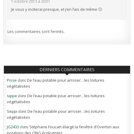
1 octobre 2013 à 20:51
Je vous y inciterai presque, et j’en fais de même 🙂
Les commentaires sont fermés.
DERNIERS COMMENTAIRES
Pisse
dans
De l’eau potable pour arroser…les toitures
végétalisées
sippe
dans
De l’eau potable pour arroser…les toitures
végétalisées
Seppi
dans
De l’eau potable pour arroser…les toitures
végétalisées
JG2433
dans
Stéphane Foucart élargit la fenêtre d’Overton aux
positions des ONG écologistes.