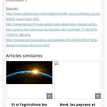
d’incertitudes. »
Sources
http://www.dailymotion.com/video/xxxe6h_tous-politiques-cecile-
duflot_news?start=426
http://www.lepoint.fr/auto-addict/actualites/taxe-diesel-canfin-
tres-surpris-de-l-annonce-du-ministre-de-l-ecologie-11-09-2013-
1723213_683.php
http://tempsreel.nouvelobs.com/planete/20130304.OBS0712/le-
diesel-combien-de-morts.html
Articles similaires
Et si l’agriculture bio
Bové, les paysans et