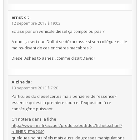
ernst
dit :
12 septembre 2013 à 19:03
Ecrasé par un véhicule diesel ça compte ou pas ?
A quoi ça sert que Duflot se décarcasse si son collègue est le
moins-disant de ces enchères macabres ?
Diesel Ashes to ashes , comme disait David !
Alzine
dit :
13 septembre 2013 à 7:20
Particules du diesel certes mais benzène de l’essence?
essence qui est la première source d’exposition à ce
cancérigène puissant.
On notera dans la fiche
http://www.inrs.fr/accueil/produits/bdd/doc/fichetox.html?
refINRS=FT%2049
quelques points réels mais aussi de grosses manipulations