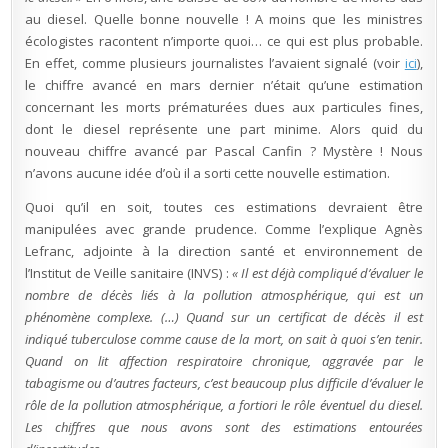
au diesel. Quelle bonne nouvelle ! A moins que les ministres
écologistes racontent n’importe quoi… ce qui est plus probable.
En effet, comme plusieurs journalistes l’avaient signalé (voir
ici
),
le chiffre avancé en mars dernier n’était qu’une estimation
concernant les morts prématurées dues aux particules fines,
dont le diesel représente une part minime. Alors quid du
nouveau chiffre avancé par Pascal Canfin ? Mystère ! Nous
n’avons aucune idée d’où il a sorti cette nouvelle estimation.
Quoi qu’il en soit, toutes ces estimations devraient être
manipulées avec grande prudence. Comme l’explique Agnès
Lefranc, adjointe à la direction santé et environnement de
l’Institut de Veille sanitaire (INVS) :
« Il est déjà compliqué d’évaluer le
nombre de décès liés à la pollution atmosphérique, qui est un
phénomène complexe. (…) Quand sur un certificat de décès il est
indiqué tuberculose comme cause de la mort, on sait à quoi s’en tenir.
Quand on lit affection respiratoire chronique, aggravée par le
tabagisme ou d’autres facteurs, c’est beaucoup plus difficile d’évaluer le
rôle de la pollution atmosphérique, a fortiori le rôle éventuel du diesel.
Les chiffres que nous avons sont des estimations entourées