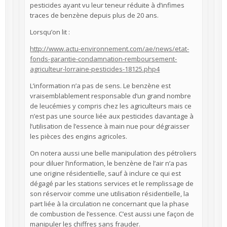
pesticides ayant vu leur teneur réduite à d’infimes
traces de benzène depuis plus de 20 ans.
Lorsqu’on lit :
http://www.actu-environnement.com/ae/news/etat-
fonds-garantie-condamnation-remboursement-
agriculteur-lorraine-pesticides-18125.php4
L’information n’a pas de sens. Le benzène est
vraisemblablement responsable d’un grand nombre
de leucémies y compris chez les agriculteurs mais ce
n’est pas une source liée aux pesticides davantage à
l’utilisation de l’essence à main nue pour dégraisser
les pièces des engins agricoles.
On notera aussi une belle manipulation des pétroliers
pour diluer l’information, le benzène de l’air n’a pas
une origine résidentielle, sauf à inclure ce qui est
dégagé par les stations services et le remplissage de
son réservoir comme une utilisation résidentielle, la
part liée à la circulation ne concernant que la phase
de combustion de l’essence. C’est aussi une façon de
manipuler les chiffres sans frauder.