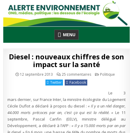
Skip
to
content
MENU
Diesel : nouveaux chiffres de son
impact sur la santé
sur
Publié
12 septembre 2013
25 commentaires
Politique
Diesel
en
:
Twitter
Facebook
nouveaux
chiffres
de
Le 3
son
impact
mars dernier, sur France Inter, la ministre écologiste du Logement
sur
Cécile Duflot a déclaré à propos du diesel :
« Il y a un réel danger,
la
santé
44.000 morts précoces par an, c’est ça qui est la réalité. »
Le 11
septembre, Pascal Canfin (EELV), ministre délégué au
Développement, a déclaré à l’AFP :
« Il y a 15.000 morts par an par
le diesel. »
En 6 mois, une baisse de 66% du nombre de morts dus