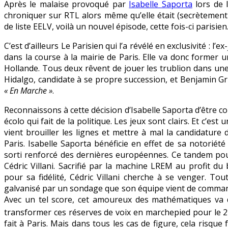
Après le malaise provoqué par
Isabelle Saporta
lors de 
chroniquer sur RTL alors même qu’elle était (secrètement
de liste EELV, voilà un nouvel épisode, cette fois-ci parisien
C’est d’ailleurs Le Parisien qui l’a révélé en exclusivité : l
dans la course à la mairie de Paris. Elle va donc former u
Hollande. Tous deux rêvent de jouer les trublion dans un
Hidalgo, candidate à se propre succession, et Benjamin G
« En Marche »
.
Reconnaissons à cette décision d’Isabelle Saporta d’être co
écolo qui fait de la politique. Les jeux sont clairs. Et c’es
vient brouiller les lignes et mettre à mal la candidature 
Paris. Isabelle Saporta bénéficie en effet de sa notoriét
sorti renforcé des dernières européennes. Ce tandem pourra
Cédric Villani. Sacrifié par la machine LREM au profit
pour sa fidélité, Cédric Villani cherche à se venger. Tout
galvanisé par un sondage que son équipe vient de command
Avec un tel score, cet amoureux des mathématiques va de
transformer ces réserves de voix en marchepied pour le 2
fait à Paris. Mais dans tous les cas de figure, cela risque