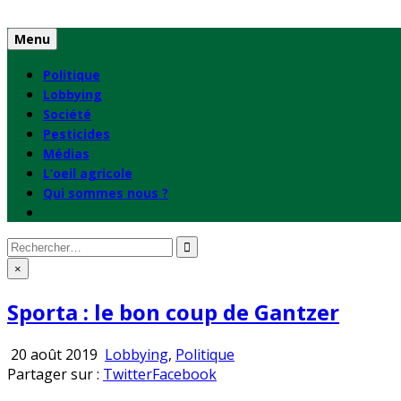
Skip
to
Menu
content
Politique
Lobbying
Société
Pesticides
Médias
L’oeil agricole
Qui sommes nous ?
Rechercher
:
×
Sporta : le bon coup de Gantzer
Publié
20 août 2019
Lobbying
,
Politique
en
Partager sur :
Twitter
Facebook