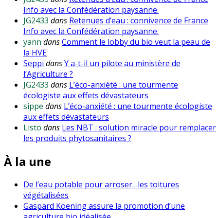
Info avec la Confédération paysanne.
JG2433
dans
Retenues d’eau : connivence de France
Info avec la Confédération paysanne.
yann
dans
Comment le lobby du bio veut la peau de
la HVE
Seppi
dans
Y a-t-il un pilote au ministère de
l’Agriculture ?
JG2433
dans
L’éco-anxiété : une tourmente
écologiste aux effets dévastateurs
sippe
dans
L’éco-anxiété : une tourmente écologiste
aux effets dévastateurs
Listo
dans
Les NBT : solution miracle pour remplacer
les produits phytosanitaires ?
À la une
De l’eau potable pour arroser…les toitures
végétalisées
Gaspard Koening assure la promotion d’une
agriculture bio idéalisée