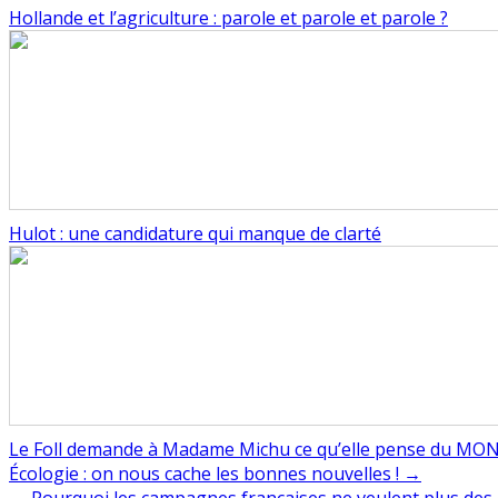
Hollande et l’agriculture : parole et parole et parole ?
Hulot : une candidature qui manque de clarté
Le Foll demande à Madame Michu ce qu’elle pense du MO
Navigation
Écologie : on nous cache les bonnes nouvelles ! →
← Pourquoi les campagnes françaises ne veulent plus des