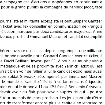
la campagne des élections européennes en continuant à
 pour le grand public) la compagne de Yannick Jadot, tête
.
’ex-journaliste et militante écologiste rejoint Gaspard Gantzer
n ticket avec l’ex-conseiller en communication de François
e élection marquée par deux candidatures majeures : Anne
riveaux, proche d’Emmanuel Macron et candidat estampillé
hérent avec ce qu’elle est depuis longtemps : une militante
t une bonne nouvelle pour Gaspard Gantzer. Avec ce ticket, il
de David Belliard, investi par EELV pour les municipales à
é médiatique et de sa proximité avec Yannick Jadot qui est
it bien voir se rallier à lui le candidat écolo mais aussi
 du bon soldat Griveaux, récompensé par Emmanuel Macron
 le monde le sait, il réfléchit à se lancer sans étiquette,
er et qui le donne à 11 ou 12% face à Benjamin Griveaux.
voir avoir du flair pour savoir auprès de qui il pourra
e
tour au mois de mars prochain. Les jeux sont loin d’être
 fort de transformer encore plus la capitale en laboratoire