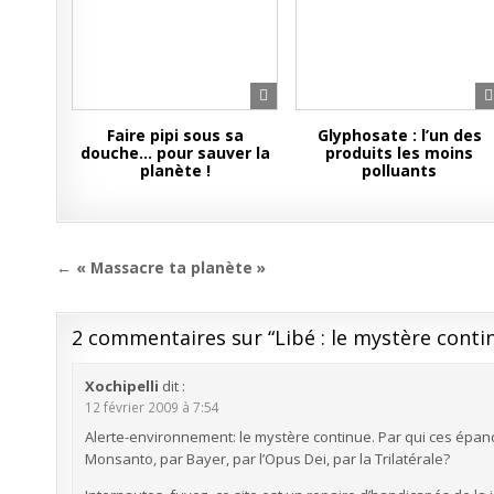
Faire pipi sous sa
Glyphosate : l’un des
douche… pour sauver la
produits les moins
planète !
polluants
Navigation
← « Massacre ta planète »
de
l’article
2 commentaires sur “
Libé : le mystère conti
Xochipelli
dit :
12 février 2009 à 7:54
Alerte-environnement: le mystère continue. Par qui ces épa
Monsanto, par Bayer, par l’Opus Dei, par la Trilatérale?