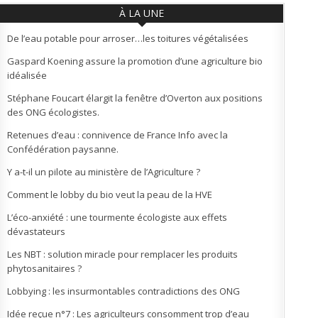
À LA UNE
De l’eau potable pour arroser…les toitures végétalisées
Gaspard Koening assure la promotion d’une agriculture bio
idéalisée
Stéphane Foucart élargit la fenêtre d’Overton aux positions
des ONG écologistes.
Retenues d’eau : connivence de France Info avec la
Confédération paysanne.
Y a-t-il un pilote au ministère de l’Agriculture ?
Comment le lobby du bio veut la peau de la HVE
L’éco-anxiété : une tourmente écologiste aux effets
dévastateurs
Les NBT : solution miracle pour remplacer les produits
phytosanitaires ?
Lobbying : les insurmontables contradictions des ONG
Idée reçue n°7 : Les agriculteurs consomment trop d’eau