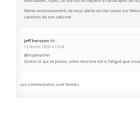
Internautes, fuyez, ce site est un repaire d’handicapés de la 
Alerte-environnement: ne vous alerte en rien sinon sur l’ét
caniches de son cabi-net
jeff hersson
dit :
12 février 2009 à 10:24
@Xopimachin
Qu’est ce qui se passe, votre neurone est si fatigué que vous
Les commentaires sont fermés.