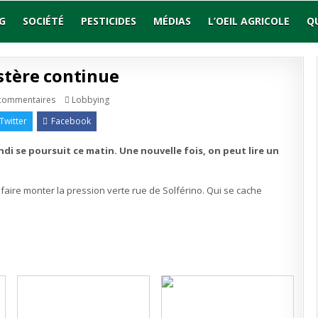
G
SOCIÉTÉ
PESTICIDES
MÉDIAS
L’OEIL AGRICOLE
Q
ystère continue
sur
Publié
commentaires
Lobbying
Libé
en
:
Twitter
Facebook
le
mystère
continue
di se poursuit ce matin. Une nouvelle fois, on peut lire un
à faire monter la pression verte rue de Solférino. Qui se cache