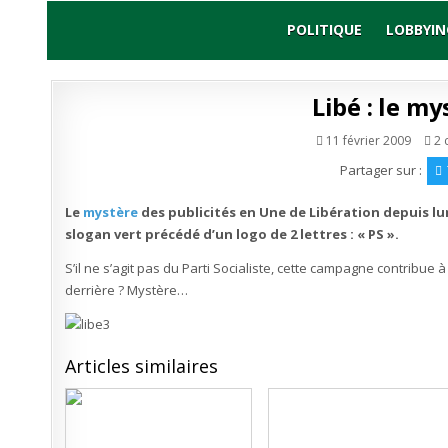
Skip
to
POLITIQUE
LOBBYIN
content
Libé : le m
11 février 2009
2 
Partager sur :
Le
mystère
des publicités en Une de Libération depuis lun
slogan vert précédé d’un logo de 2 lettres : « PS ».
S’il ne s’agit pas du Parti Socialiste, cette campagne contribue 
derrière ? Mystère…
Articles similaires