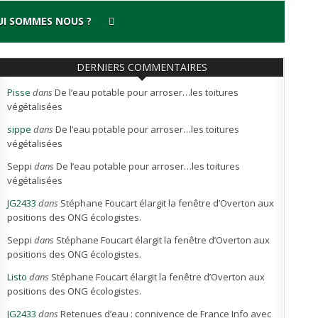
UI SOMMES NOUS ?
DERNIERS COMMENTAIRES
Pisse
dans
De l’eau potable pour arroser…les toitures
végétalisées
sippe
dans
De l’eau potable pour arroser…les toitures
végétalisées
Seppi
dans
De l’eau potable pour arroser…les toitures
végétalisées
JG2433
dans
Stéphane Foucart élargit la fenêtre d’Overton aux
positions des ONG écologistes.
Seppi
dans
Stéphane Foucart élargit la fenêtre d’Overton aux
positions des ONG écologistes.
Listo
dans
Stéphane Foucart élargit la fenêtre d’Overton aux
positions des ONG écologistes.
JG2433
dans
Retenues d’eau : connivence de France Info avec