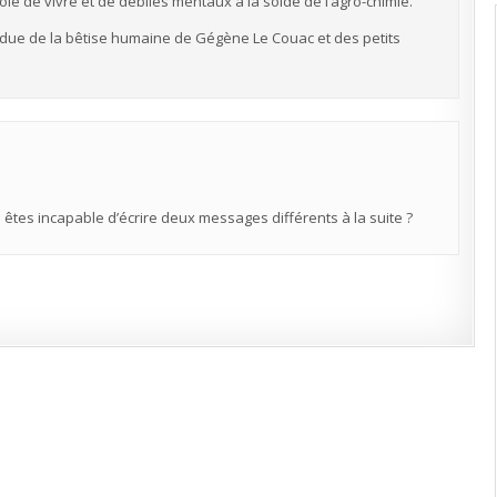
joie de vivre et de débiles mentaux à la solde de l’agro-chimie.
endue de la bêtise humaine de Gégène Le Couac et des petits
 êtes incapable d’écrire deux messages différents à la suite ?