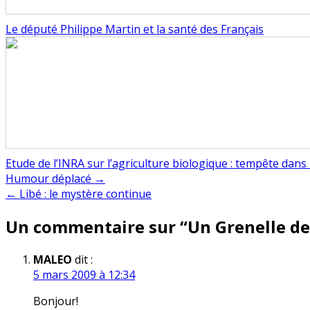
Le député Philippe Martin et la santé des Français
Etude de l’INRA sur l’agriculture biologique : tempête dans
Navigation
Humour déplacé →
← Libé : le mystère continue
de
Un commentaire sur “
Un Grenelle de
l’article
MALEO
dit :
5 mars 2009 à 12:34
Bonjour!