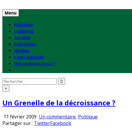
Skip
to
Menu
content
Politique
Lobbying
Société
Pesticides
Médias
L’oeil agricole
Qui sommes nous ?
Rechercher
:
×
Un Grenelle de la décroissance ?
sur
Publié
11 février 2009
Un commentaire
Politique
Un
en
Partager sur :
Twitter
Facebook
Grenelle