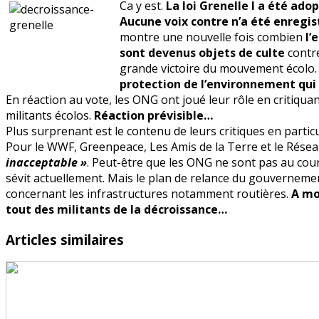
Ca y est.
La loi Grenelle I a été ado
de
Aucune voix contre n’a été enregis
la
montre une nouvelle fois combien
l’
décroissance
sont devenus objets de culte
contre
?
grande victoire du mouvement écolo.
protection de l’environnement qui 
En réaction au vote, les ONG ont joué leur rôle en critiquan
militants écolos.
Réaction prévisible…
Plus surprenant est le contenu de leurs critiques en partic
Pour le WWF, Greenpeace, Les Amis de la Terre et le Résea
inacceptable »
. Peut-être que les ONG ne sont pas au cour
sévit actuellement. Mais le plan de relance du gouvernem
concernant les infrastructures notamment routières.
A mo
tout des militants de la décroissance…
Articles similaires