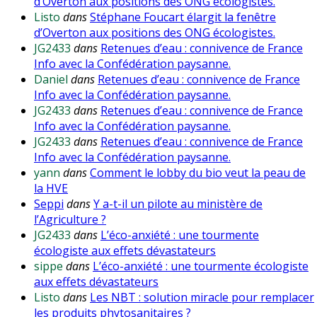
d’Overton aux positions des ONG écologistes.
Listo
dans
Stéphane Foucart élargit la fenêtre
d’Overton aux positions des ONG écologistes.
JG2433
dans
Retenues d’eau : connivence de France
Info avec la Confédération paysanne.
Daniel
dans
Retenues d’eau : connivence de France
Info avec la Confédération paysanne.
JG2433
dans
Retenues d’eau : connivence de France
Info avec la Confédération paysanne.
JG2433
dans
Retenues d’eau : connivence de France
Info avec la Confédération paysanne.
yann
dans
Comment le lobby du bio veut la peau de
la HVE
Seppi
dans
Y a-t-il un pilote au ministère de
l’Agriculture ?
JG2433
dans
L’éco-anxiété : une tourmente
écologiste aux effets dévastateurs
sippe
dans
L’éco-anxiété : une tourmente écologiste
aux effets dévastateurs
Listo
dans
Les NBT : solution miracle pour remplacer
les produits phytosanitaires ?