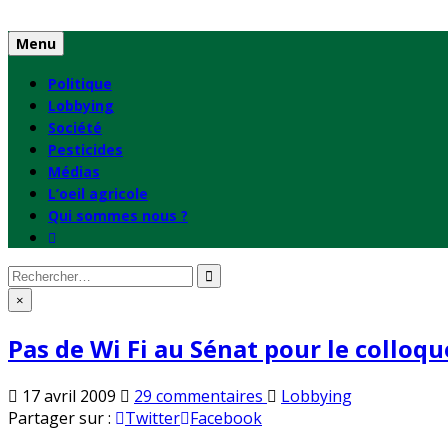
Skip
to
Menu
content
Politique
Lobbying
Société
Pesticides
Médias
L’oeil agricole
Qui sommes nous ?
Rechercher
:
×
Pas de Wi Fi au Sénat pour le colloqu
sur
Publié
17 avril 2009
29 commentaires
Lobbying
Pas
en
Partager sur :
Twitter
Facebook
de