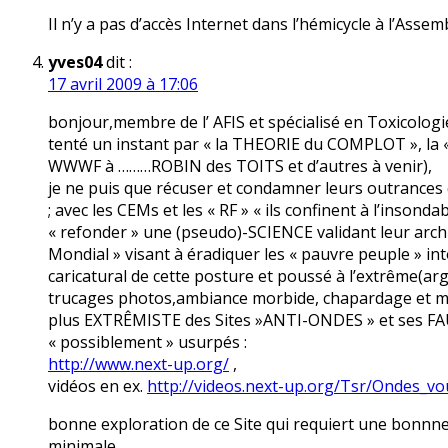
Il n’y a pas d’accès Internet dans l’hémicycle à l’Assem
yves04
dit :
17 avril 2009 à 17:06
bonjour,membre de l’ AFIS et spécialisé en Toxicolog
tenté un instant par « la THEORIE du COMPLOT », la
WWWF à ………ROBIN des TOITS et d’autres à venir),
je ne puis que récuser et condamner leurs outrances q
; avec les CEMs et les « RF » « ils confinent à l’inson
« refonder » une (pseudo)-SCIENCE validant leur arch
Mondial » visant à éradiquer les « pauvre peuple » in
caricatural de cette posture et poussé à l’extrême(a
trucages photos,ambiance morbide, chapardage et mont
plus EXTRÊMISTE des Sites »ANTI-ONDES » et ses FAUX
« possiblement » usurpés :
http://www.next-up.org/
,
vidéos en ex.
http://videos.next-up.org/Tsr/Ondes_v
bonne exploration de ce Site qui requiert une bonnne 
minimale,