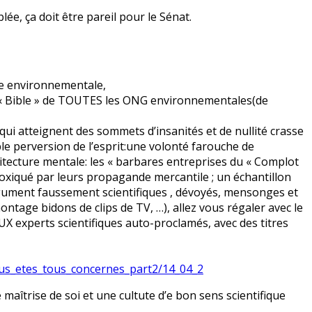
blée, ça doit être pareil pour le Sénat.
ie environnementale,
 « Bible » de TOUTES les ONG environnementales(de
ui atteignent des sommets d’insanités et de nullité crasse
dable perversion de l’esprit:une volonté farouche de
itecture mentale: les « barbares entreprises du « Complot
toxiqué par leurs propagande mercantile ; un échantillon
rgument faussement scientifiques , dévoyés, mensonges et
age bidons de clips de TV, …), allez vous régaler avec le
 experts scientifiques auto-proclamés, avec des titres
ous_etes_tous_concernes_part2/14_04_2
maîtrise de soi et une cultute d’e bon sens scientifique