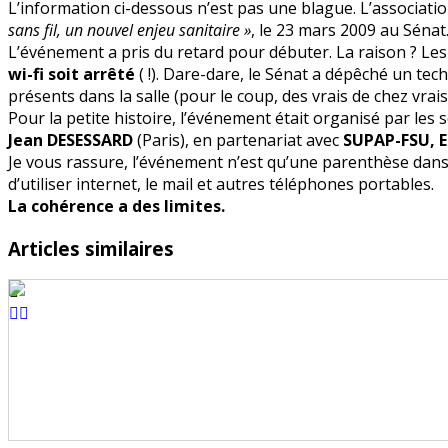
L’information ci-dessous n’est pas une blague. L’associati
Wi
sans fil, un nouvel enjeu sanitaire »
, le 23 mars 2009 au Sénat
Fi
L’événement a pris du retard pour débuter. La raison ? Les
au
wi-fi soit arrêté
( !). Dare-dare, le Sénat a dépêché un tech
Sénat
présents dans la salle (pour le coup, des vrais de chez vrais 
pour
Pour la petite histoire, l’événement était organisé par les 
le
Jean DESESSARD
(Paris), en partenariat avec
SUPAP-FSU, Ec
colloque
Je vous rassure, l’événement n’est qu’une parenthèse dans
des
d’utiliser internet, le mail et autres téléphones portables.
Robins
La cohérence a des limites.
des
Toits
Articles similaires