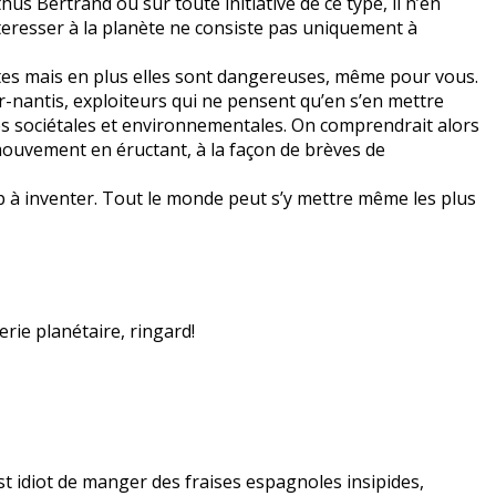
hus Bertrand ou sur toute initiative de ce type, il n’en
teresser à la planète ne consiste pas uniquement à
tes mais en plus elles sont dangereuses, même pour vous.
r-nantis, exploiteurs qui ne pensent qu’en s’en mettre
ces sociétales et environnementales. On comprendrait alors
e mouvement en éructant, à la façon de brèves de
oup à inventer. Tout le monde peut s’y mettre même les plus
erie planétaire, ringard!
 est idiot de manger des fraises espagnoles insipides,