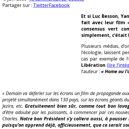
Home
en
Partager sur :
Twitter
Facebook
:
Et si Luc Besson, Ya
le
fait avec leur film
film
consensus vert co
qui
simplement, c’était l
agace
Plusieurs médias, d’o
l’écologie, laissent p
cas par exemple de l
Libération
(
lire l’int
l’auteur :
« Home ou l’
« Demain va déferler sur les écrans un film de propagande aux
projeté simultanément dans 130 pays, sur les écrans géants du
Jezira, etc.
Gratuitement bien sûr, comme tout bon lava
d’être adoubé par les puissants, à commencer par ces nouveau
Charles.
Notre bon Président s’y collera aussi, à pousser 
puisqu’on apprend déjà, officieusement, que ce serait so