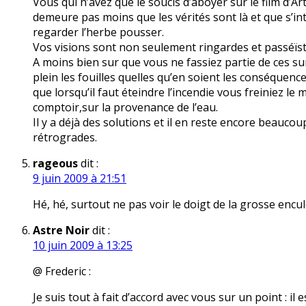
Vous qui n’avez que le soucis d’aboyer sur le film d’Art
demeure pas moins que les vérités sont là et que s’in
regarder l’herbe pousser.
Vos visions sont non seulement ringardes et passéïs
A moins bien sur que vous ne fassiez partie de ces su
plein les fouilles quelles qu’en soient les conséquen
que lorsqu’il faut éteindre l’incendie vous freiniez l
comptoir,sur la provenance de l’eau.
Il y a déjà des solutions et il en reste encore beauc
rétrogrades.
rageous
dit :
9 juin 2009 à 21:51
Hé, hé, surtout ne pas voir le doigt de la grosse encul
Astre Noir
dit :
10 juin 2009 à 13:25
@ Frederic :
Je suis tout à fait d’accord avec vous sur un point : il