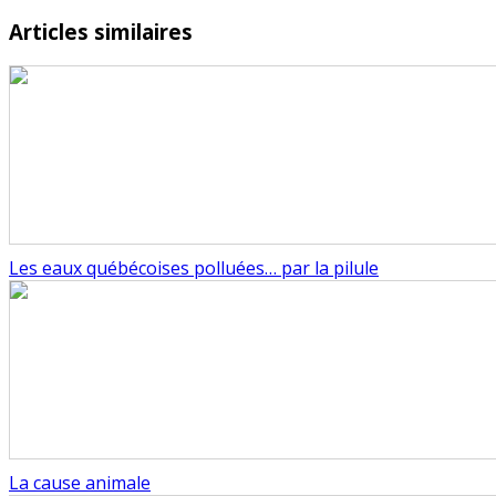
Articles similaires
Les eaux québécoises polluées… par la pilule
La cause animale