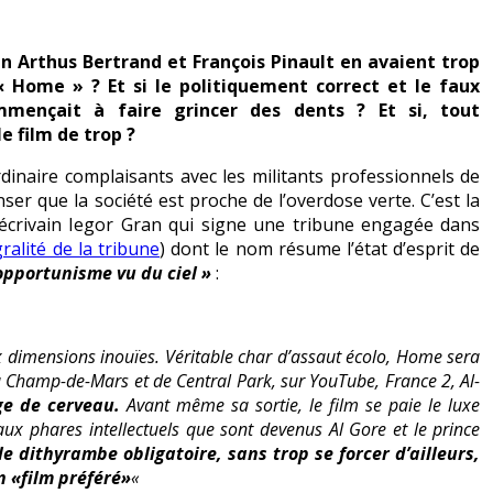
nn Arthus Bertrand et François Pinault en avaient trop
 « Home » ? Et si le politiquement correct et le faux
mmençait à faire grincer des dents ? Et si, tout
e film de trop ?
rdinaire complaisants avec les militants professionnels de
enser que la société est proche de l’overdose verte. C’est la
’écrivain Iegor Gran qui signe une tribune engagée dans
égralité de la tribune
) dont le nom résume l’état d’esprit de
opportunisme vu du ciel »
:
 dimensions inouïes. Véritable char d’assaut écolo,
Home
sera
 Champ-de-Mars et de Central Park, sur YouTube, France 2, Al-
ge de cerveau.
Avant même sa sortie, le film se paie le luxe
x phares intellectuels que sont devenus Al Gore et le prince
le dithyrambe obligatoire, sans trop se forcer d’ailleurs,
n «film préféré»
«