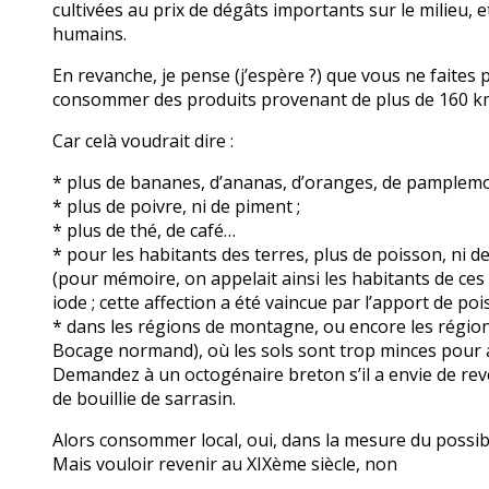
cultivées au prix de dégâts importants sur le milieu, e
humains.
En revanche, je pense (j’espère ?) que vous ne faites p
consommer des produits provenant de plus de 160 km
Car celà voudrait dire :
* plus de bananes, d’ananas, d’oranges, de pamplem
* plus de poivre, ni de piment ;
* plus de thé, de café…
* pour les habitants des terres, plus de poisson, ni de
(pour mémoire, on appelait ainsi les habitants de ce
iode ; cette affection a été vaincue par l’apport de poi
* dans les régions de montagne, ou encore les régions 
Bocage normand), où les sols sont trop minces pour acc
Demandez à un octogénaire breton s’il a envie de reve
de bouillie de sarrasin.
Alors consommer local, oui, dans la mesure du possib
Mais vouloir revenir au XIXème siècle, non