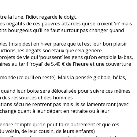
e la lune, l’idiot regarde le doigt.
s négatifs de ces pauvres attardés qui se croient ‘in’ mais
tits bourgeois qu’il ne faut surtout pas changer quand
s (insipides) en hiver parce que tel est leur bon plaisir
ctions, les dégats sociétaux que cela génère.
projets de vie qui ‘poussent’ les gens qu’on emploie la-bas,
s au tarif ‘royal’ de 5,40 € de l’heure et une couverture
onde (ce qu’il en reste). Mais la pensée globale, hélas,
quand leur boite sera délocalisée pour suivre ces mêmes
ion des ressources et des hommes.
ations sécu ne rentrent pas mais ils se lamenteront (avec
change quant à leur départ en retraite ou à leur
endre compte qu’on peut faire autrement et que ces
du voisin, de leur cousin, de leurs enfants)