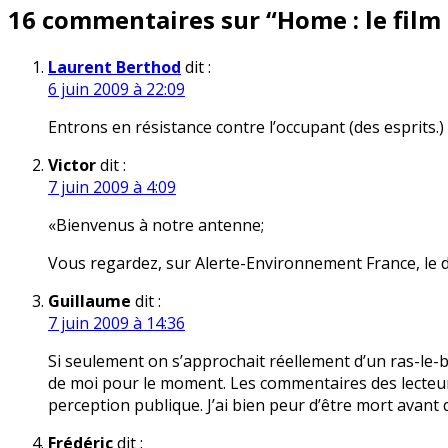
16 commentaires sur “
Home : le film
l’article
Laurent Berthod
dit :
6 juin 2009 à 22:09
Entrons en résistance contre l’occupant (des esprits.)
Victor
dit :
7 juin 2009 à 4:09
«Bienvenus à notre antenne;
Vous regardez, sur Alerte-Environnement France, le do
Guillaume
dit :
7 juin 2009 à 14:36
Si seulement on s’approchait réellement d’un ras-le-
de moi pour le moment. Les commentaires des lecteurs 
perception publique. J’ai bien peur d’être mort avant q
Frédéric
dit :