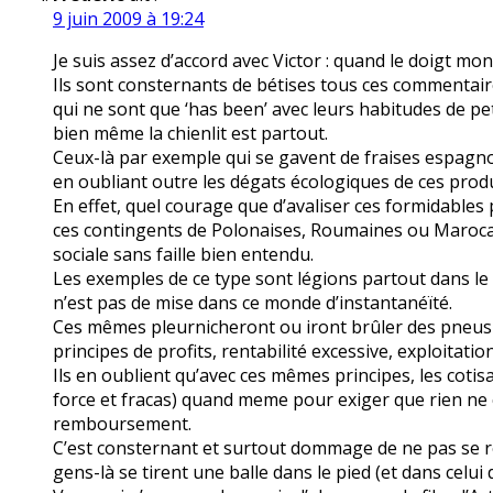
9 juin 2009 à 19:24
Je suis assez d’accord avec Victor : quand le doigt montr
Ils sont consternants de bétises tous ces commentaire
qui ne sont que ‘has been’ avec leurs habitudes de pe
bien même la chienlit est partout.
Ceux-là par exemple qui se gavent de fraises espagnole
en oubliant outre les dégats écologiques de ces produ
En effet, quel courage que d’avaliser ces formidables 
ces contingents de Polonaises, Roumaines ou Marocaine
sociale sans faille bien entendu.
Les exemples de ce type sont légions partout dans le m
n’est pas de mise dans ce monde d’instantanéïté.
Ces mêmes pleurnicheront ou iront brûler des pneus 
principes de profits, rentabilité excessive, exploitat
Ils en oublient qu’avec ces mêmes principes, les cotis
force et fracas) quand meme pour exiger que rien ne 
remboursement.
C’est consternant et surtout dommage de ne pas se r
gens-là se tirent une balle dans le pied (et dans celui 