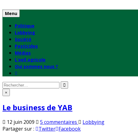
Skip
to
Menu
content
Politique
Lobbying
Société
Pesticides
Médias
L’oeil agricole
Qui sommes nous ?
Rechercher
:
×
Le business de YAB
sur
Publié
12 juin 2009
5 commentaires
Lobbying
Le
en
Partager sur :
Twitter
Facebook
business