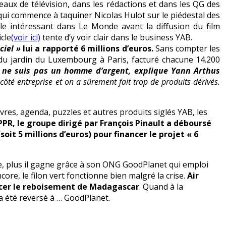
aux de télévision, dans les rédactions et dans les QG des
i qui commence à taquiner Nicolas Hulot sur le piédestal des
icle intéressant dans Le Monde avant la diffusion du film
cle
(voir ici)
tente d’y voir clair dans le business YAB.
 ciel »
lui a rapporté 6 millions d’euros.
Sans compter les
 du jardin du Luxembourg à Paris, facturé chacune 14.200
je ne suis pas un homme d’argent, explique Yann Arthus
ôté entreprise et on a sûrement fait trop de produits dérivés.
livres, agenda, puzzles et autres produits siglés YAB, les
PPR, le groupe dirigé par François Pinault a déboursé
soit 5 millions d’euros) pour financer le projet « 6
e, plus il gagne grâce à son ONG GoodPlanet qui emploi
core, le filon vert fonctionne bien malgré la crise.
Air
nancer le reboisement de Madagascar
. Quand à la
a été reversé à … GoodPlanet.