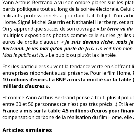
Yann Arthus Bertrand a vu son ombre planer sur les plate
de
partis politiques tout au long de la soirée électorale. Celu
YAB
militants professionnels a pourtant fait l’objet d’un art
Home. Signé Michel Guerrin et Nathaniel Herzberg, cet arti
On y apprend que succès de son ouvrage
« La terre vu du
multiples expositions photos comme celle sur les grilles
euros de droits d’auteur.
«
Je suis devenu riche, mais 
Bertrand. Je vis mal qu’on parle de fric.
On voit trop mon c
Mais le public est là. »
Le public ou plutôt la clientèle.
Et si les particuliers suivent la tendance verte en s’offrant 
entreprises répondent aussi présente. Pour le film Home,
10 millions d’euros. La BNP a mis la moitié sur la table (
milliards d’autres ».
Et comme Yann Arthus Bertrand pense à tout, plus il pollu
entre 30 et 50 personnes (ce n’est pas très précis…) Et là en
France a mis sur la table 4.5 millions d’euros pour fi
compensation carbone de la réalisation du film Home, elle 
Articles similaires