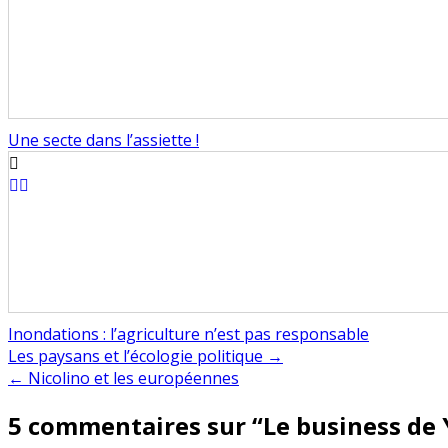
Une secte dans l’assiette !
Inondations : l’agriculture n’est pas responsable
Navigation
Les paysans et l’écologie politique →
← Nicolino et les européennes
de
5 commentaires sur “
Le business de
l’article