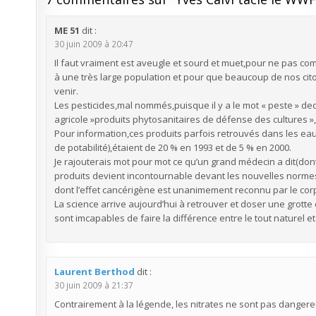
ME 51
dit :
30 juin 2009 à 20:47
Il faut vraiment est aveugle et sourd et muet,pour ne pas co
à une très large population et pour que beaucoup de nos citoy
venir.
Les pesticides,mal nommés,puisque il y a le mot « peste » 
agricole »produits phytosanitaires de défense des cultures »,
Pour information,ces produits parfois retrouvés dans les eau
de potabilité),étaient de 20 % en 1993 et de 5 % en 2000.
Je rajouterais mot pour mot ce qu’un grand médecin a dit(don
produits devient incontournable devant les nouvelles norme
dont l’effet cancérigène est unanimement reconnu par le corp
La science arrive aujourd’hui à retrouver et doser une grott
sont imcapables de faire la différence entre le tout naturel et 
Laurent Berthod
dit :
30 juin 2009 à 21:37
Contrairement à la légende, les nitrates ne sont pas dangere