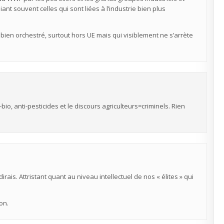
ant souvent celles qui sont liées à l’industrie bien plus
n bien orchestré, surtout hors UE mais qui visiblement ne s’arrète
, anti-pesticides et le discours agriculteurs=criminels. Rien
e dirais. Attristant quant au niveau intellectuel de nos « élites » qui
on.