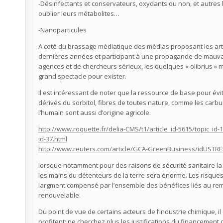
-Désinfectants et conservateurs, oxydants ou non, et autres b
oublier leurs métabolites…
-Nanoparticules
A coté du brassage médiatique des médias proposant les arti
dernières années et participant à une propagande de mauvaise 
agences et de chercheurs sérieux, les quelques « olibrius » 
grand spectacle pour exister.
Il est intéressant de noter que la ressource de base pour évit
dérivés du sorbitol, fibres de toutes nature, comme les carb
l’humain sont aussi d’origine agricole.
http://www.roquette.fr/delia-CMS/t1/article_id-5615/topic_id-
id-37.html
http://www.reuters.com/article/GCA-GreenBusiness/idUST
lorsque notamment pour des raisons de sécurité sanitaire la c
les mains du détenteurs de la terre sera énorme. Les risques l
largment compensé par l’ensemble des bénéfices liés au rem
renouvelable.
Du point de vue de certains acteurs de l’industrie chimique, i
profitent: ne cherchez plus les justifications du financement 