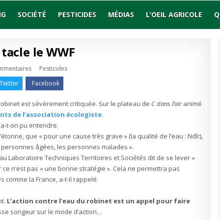
NG
SOCIÉTÉ
PESTICIDES
MÉDIAS
L’OEIL AGRICOLE
Q
 tacle le WWF
sur
Publié
mmentaires
Pesticides
Yves
en
Calvi
Twitter
Facebook
tacle
le
WWF
robinet est sévèrement critiquée. Sur le plateau de
C dans l’air
animé
nts de l’association écologiste.
 a-t-on pu entendre.
étonne, que « pour une cause très grave » (la qualité de l’eau : Ndlr),
es personnes âgées, les personnes malades ».
 Laboratoire Techniques Territoires et Sociétés dit de se lever «
r ce n’est pas « une bonne stratégie ». Cela ne permettra pas
s comme la France, a-t-il rappelé.
nt.
L’action contre l’eau du robinet est un appel pour faire
isse songeur sur le mode d’action…