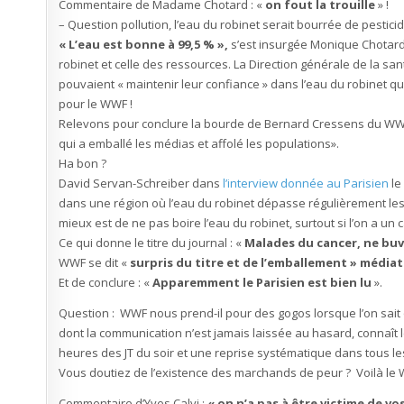
Commentaire de Madame Chotard : «
on fout la trouille
» !
– Question pollution, l’eau du robinet serait bourrée de pesticide
« L’eau est bonne à 99,5 % »,
s’est insurgée Monique Chotard,
robinet et celle des ressources. La Direction générale de la san
pouvaient « maintenir leur confiance » dans l’eau du robinet qui
pour le WWF !
Relevons pour conclure la bourde de Bernard Cressens du WWF qu
qui a emballé les médias et affolé les populations».
Ha bon ?
David Servan-Schreiber dans
l’interview donnée au Parisien
le 
dans une région où l’eau du robinet dépasse régulièrement les
mieux est de ne pas boire l’eau du robinet, surtout si l’on a un c
Ce qui donne le titre du journal : «
Malades du cancer, ne buv
WWF se dit «
surpris du titre et de l’emballement » médiat
Et de conclure : «
Apparemment le Parisien est bien lu
».
Question : WWF nous prend-il pour des gogos lorsque l’on sait 
dont la communication n’est jamais laissée au hasard, connaît 
heures des JT du soir et une reprise systématique dans tous le
Vous doutiez de l’existence des marchands de peur ? Voilà le W
Commentaire d’Yves Calvi :
« on n’a pas à être victime de 