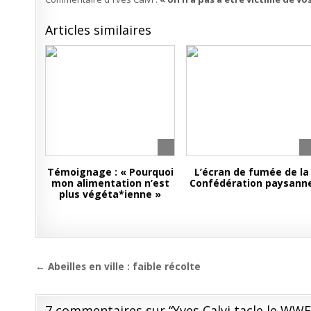
Articles similaires
Témoignage : « Pourquoi
L’écran de fumée de la
mon alimentation n’est
Confédération paysann
plus végéta*ienne »
Navigation
← Abeilles en ville : faible récolte
de
l’article
7 commentaires sur “
Yves Calvi tacle le WW