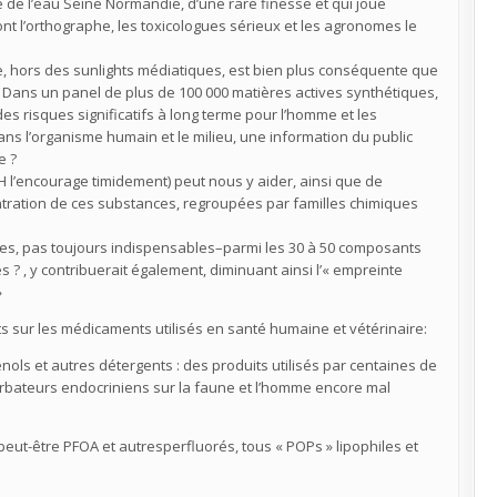
 de l’eau Seine Normandie, d’une rare finesse et qui joue
nt l’orthographe, les toxicologues sérieux et les agronomes le
ée, hors des sunlights médiatiques, est bien plus conséquente que
 . Dans un panel de plus de 100 000 matières actives synthétiques,
des risques significatifs à long terme pour l’homme et les
ns l’organisme humain et le milieu, une information du public
e ?
EACH l’encourage timidement) peut nous y aider, ainsi que de
ntration de ces substances, regroupées par familles chimiques
ues, pas toujours indispensables–parmi les 30 à 50 composants
? , y contribuerait également, diminuant ainsi l’« empreinte
»
 sur les médicaments utilisés en santé humaine et vétérinaire:
hénols et autres détergents : des produits utilisés par centaines de
rbateurs endocriniens sur la faune et l’homme encore mal
peut-être PFOA et autresperfluorés, tous « POPs » lipophiles et