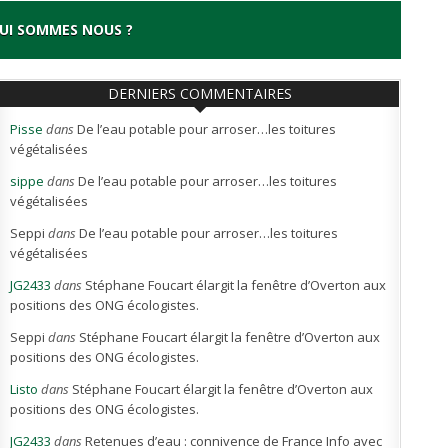
UI SOMMES NOUS ?
DERNIERS COMMENTAIRES
Pisse
dans
De l’eau potable pour arroser…les toitures
végétalisées
sippe
dans
De l’eau potable pour arroser…les toitures
végétalisées
Seppi
dans
De l’eau potable pour arroser…les toitures
végétalisées
JG2433
dans
Stéphane Foucart élargit la fenêtre d’Overton aux
positions des ONG écologistes.
Seppi
dans
Stéphane Foucart élargit la fenêtre d’Overton aux
positions des ONG écologistes.
Listo
dans
Stéphane Foucart élargit la fenêtre d’Overton aux
positions des ONG écologistes.
JG2433
dans
Retenues d’eau : connivence de France Info avec