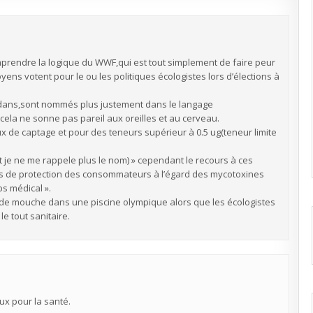
mprendre la logique du WWF,qui est tout simplement de faire peur
ens votent pour le ou les politiques écologistes lors d’élections à
dedans,sont nommés plus justement dans le langage
cela ne sonne pas pareil aux oreilles et au cerveau.
x de captage et pour des teneurs supérieur à 0.5 ug(teneur limite
t je ne me rappele plus le nom) » cependant le recours à ces
s de protection des consommateurs à l’égard des mycotoxines
s médical ».
e de mouche dans une piscine olympique alors que les écologistes
le tout sanitaire.
ux pour la santé.