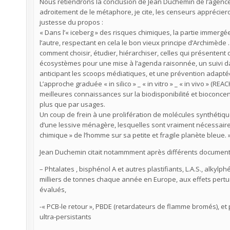
Nous retiendrons la conclusion de Jean Duchemin de l’agence
adroitement de le métaphore, je cite, les censeurs appréciero
justesse du propos :
« Dans l’« iceberg » des risques chimiques, la partie immerg
l’autre, respectant en cela le bon vieux principe d’Archimède
comment choisir, étudier, hiérarchiser, celles qui présentent 
écosystèmes pour une mise à l’agenda raisonnée, un suivi da
anticipant les scoops médiatiques, et une prévention adapté
L’approche graduée « in silico » _ « in vitro » _ « in vivo » (R
meilleures connaissances sur la biodisponibilité et bioconce
plus que par usages.
Un coup de frein à une prolifération de molécules synthétiq
d’une lessive ménagère, lesquelles sont vraiment nécessaires 
chimique » de l’homme sur sa petite et fragile planète bleue. 
Jean Duchemin citait notammment après différents documents
– Phtalates , bisphénol A et autres plastifiants, L.A.S., alkylp
milliers de tonnes chaque année en Europe, aux effets pertu
évalués,
-« PCB-le retour », PBDE (retardateurs de flamme bromés), et 
ultra-persistants