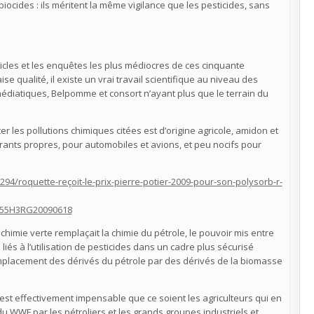
iocides : ils méritent la même vigilance que les pesticides, sans
cles et les enquêtes les plus médiocres de ces cinquante
qualité, il existe un vrai travail scientifique au niveau des
médiatiques, Belpomme et consort n’ayant plus que le terrain du
er les pollutions chimiques citées est d’origine agricole, amidon et
urants propres, pour automobiles et avions, et peu nocifs pour
1294/roquette-reçoit-le-prix-pierre-potier-2009-pour-son-polysorb-r-
RE55H3RG20090618
himie verte remplaçait la chimie du pétrole, le pouvoir mis entre
iés à l’utilisation de pesticides dans un cadre plus sécurisé
placement des dérivés du pétrole par des dérivés de la biomasse
l est effectivement impensable que ce soient les agriculteurs qui en
du WWF par les pétroliers et les grands groupes industriels et