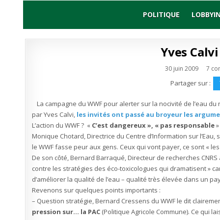
Skip
to
POLITIQUE
LOBBYI
content
Yves Calvi
30 juin 2009
7 co
Partager sur :
La campagne du WWF pour alerter sur la nocivité de l’eau du 
par Yves Calvi,
les invités ont passé au broyeur les argume
L’action du WWF ? «
C’est dangereux », « pas responsable
»
Monique Chotard, Directrice du Centre d’Information sur l’Eau, s’
le WWF fasse peur aux gens. Ceux qui vont payer, ce sont « l
De son côté, Bernard Barraqué, Directeur de recherches CNRS au
contre les stratégies des éco-toxicologues qui dramatisent » ca
d’améliorer la qualité de l’eau – qualité très élevée dans un pay
Revenons sur quelques points importants :
– Question stratégie, Bernard Cressens du WWF le dit claireme
pression sur… la PAC
(Politique Agricole Commune). Ce qui la