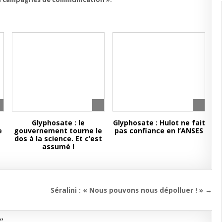
Glyphosate : le
Glyphosate : Hulot ne fait
e
gouvernement tourne le
pas confiance en l’ANSES
dos à la science. Et c’est
assumé !
Séralini : « Nous pouvons nous dépolluer ! » →
F
”