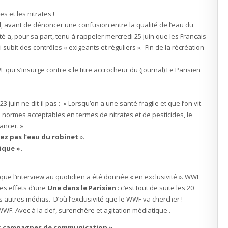
s et les nitrates !
 avant de dénoncer une confusion entre la qualité de l’eau du
té a, pour sa part, tenu à rappeler mercredi 25 juin que les Français
 subit des contrôles « exigeants et réguliers ». Fin de la récréation
i s’insurge contre « le titre accrocheur du (journal) Le Parisien
23 juin ne dit-il pas : « Lorsqu’on a une santé fragile et que l’on vit
 normes acceptables en termes de nitrates et de pesticides, le
ancer. »
ez pas l’eau du robinet
».
ique ».
que l’interview au quotidien a été donnée « en exclusivité ». WWF
les effets d’une
Une dans le Parisien
: c’est tout de suite les 20
s autres médias. D’où l’exclusivité que le WWF va chercher !
WF. Avec à la clef, surenchère et agitation médiatique .
vos campagnes de communication ».