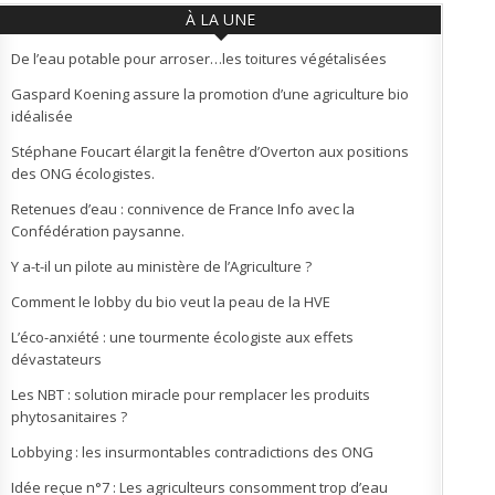
À LA UNE
De l’eau potable pour arroser…les toitures végétalisées
Gaspard Koening assure la promotion d’une agriculture bio
idéalisée
Stéphane Foucart élargit la fenêtre d’Overton aux positions
des ONG écologistes.
Retenues d’eau : connivence de France Info avec la
Confédération paysanne.
Y a-t-il un pilote au ministère de l’Agriculture ?
Comment le lobby du bio veut la peau de la HVE
L’éco-anxiété : une tourmente écologiste aux effets
dévastateurs
Les NBT : solution miracle pour remplacer les produits
phytosanitaires ?
Lobbying : les insurmontables contradictions des ONG
Idée reçue n°7 : Les agriculteurs consomment trop d’eau