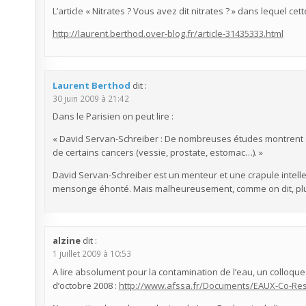
L’article « Nitrates ? Vous avez dit nitrates ? » dans lequel ce
http://laurent.berthod.over-blog.fr/article-31435333.html
Laurent Berthod
dit :
30 juin 2009 à 21:42
Dans le Parisien on peut lire :
« David Servan-Schreiber : De nombreuses études montrent q
de certains cancers (vessie, prostate, estomac…). »
David Servan-Schreiber est un menteur et une crapule intelle
mensonge éhonté. Mais malheureusement, comme on dit, plus 
alzine
dit :
1 juillet 2009 à 10:53
A lire absolument pour la contamination de l’eau, un colloque
d’octobre 2008 :
http://www.afssa.fr/Documents/EAUX-Co-R