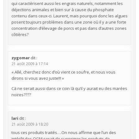
qui caractérisent aussi les engrais naturels, notamment les
déjections animales et bien sur à cause du phosphate
contenu dans ceux-ci. Laurent, mais pourquoi donc les algues
posent toujours problèmes dans une zone où il y a une forte
concentration d’élevage de porcs et pas dans d’autres zones
côtières?
zygomar
dit :
21 août 2009 à 17:14
« Allé, cherchez donc d’où vient ce soufre, et nous vous
dirons si vous avez juste!!! »
Cà ne serait aussi dans ce coin là qu’il y aurait eu des marées
noires????
lari
dit :
21 août 2009 à 18:20
tous ces produits traités….On nous affirme que l’un des
intérêt des OGM serait de supprimer les produits de