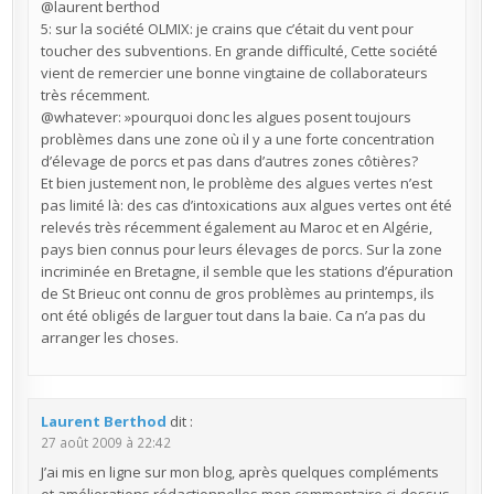
@laurent berthod
5: sur la société OLMIX: je crains que c’était du vent pour
toucher des subventions. En grande difficulté, Cette société
vient de remercier une bonne vingtaine de collaborateurs
très récemment.
@whatever: »pourquoi donc les algues posent toujours
problèmes dans une zone où il y a une forte concentration
d’élevage de porcs et pas dans d’autres zones côtières?
Et bien justement non, le problème des algues vertes n’est
pas limité là: des cas d’intoxications aux algues vertes ont été
relevés très récemment également au Maroc et en Algérie,
pays bien connus pour leurs élevages de porcs. Sur la zone
incriminée en Bretagne, il semble que les stations d’épuration
de St Brieuc ont connu de gros problèmes au printemps, ils
ont été obligés de larguer tout dans la baie. Ca n’a pas du
arranger les choses.
Laurent Berthod
dit :
27 août 2009 à 22:42
J’ai mis en ligne sur mon blog, après quelques compléments
et améliorations rédactionnelles,mon commentaire ci-dessus