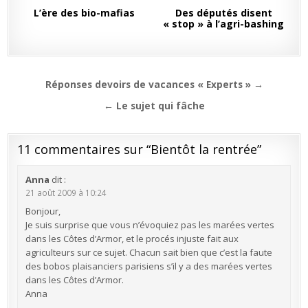
L’ère des bio-mafias
Des députés disent
« stop » à l’agri-bashing
Navigation
Réponses devoirs de vacances « Experts » →
de
← Le sujet qui fâche
l’article
11 commentaires sur “
Bientôt la rentrée
”
Anna
dit :
21 août 2009 à 10:24
Bonjour,
Je suis surprise que vous n’évoquiez pas les marées vertes
dans les Côtes d’Armor, et le procés injuste fait aux
agriculteurs sur ce sujet. Chacun sait bien que c’est la faute
des bobos plaisanciers parisiens s’il y a des marées vertes
dans les Côtes d’Armor.
Anna