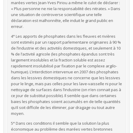
marées vertes Jean-Yves Piriou a même le culot de déclarer :
« Plus personne ne nie la responsabilité des nitrates. » Dans
une situation de controverse scientifique une telle
déclaration est malhonnête, elle induit le grand public en
erreur.
4° Les apports de phosphates dans les fleuves et rivières
sont estimés par un rapport parlementaire originaires à 90 %
de l’industrie et des activités domestiques, et seulement à 10
% de l’activité agricole (les phosphates épandus sont très
largement insolubles et la fraction soluble est assez
rapidement insolubilisé par fixation par le complexe argilo-
humique). L’interdiction intervenue en 2007 des phosphates
dans les lessives domestiques ne concerne que les lessives
pour le linge, mais pas celles pour les lave-vaisselle ni pour le
nettoyage de surfaces dans l’industrie (on n’en connait pas à
ce jour de substitut possible). Il semble que dans certaines
baies les phosphates soient accumulés en de telle quantités
qu’il soit difficile de les éliminer, par dragage ou tout autre
moyen.
5° Dans ces conditions il semble que la solution la plus
économique au problème des marées vertes bretonnes