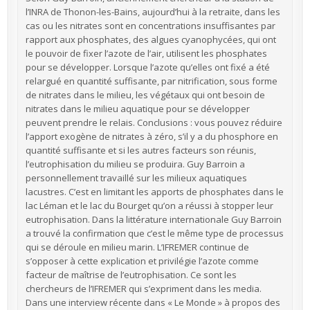
l’INRA de Thonon-les-Bains, aujourd’hui à la retraite, dans les
cas ou les nitrates sont en concentrations insuffisantes par
rapport aux phosphates, des algues cyanophycées, qui ont
le pouvoir de fixer l’azote de l’air, utilisent les phosphates
pour se développer. Lorsque l’azote qu’elles ont fixé a été
relargué en quantité suffisante, par nitrification, sous forme
de nitrates dans le milieu, les végétaux qui ont besoin de
nitrates dans le milieu aquatique pour se développer
peuvent prendre le relais. Conclusions : vous pouvez réduire
l’apport exogène de nitrates à zéro, s’il y a du phosphore en
quantité suffisante et si les autres facteurs son réunis,
l’eutrophisation du milieu se produira. Guy Barroin a
personnellement travaillé sur les milieux aquatiques
lacustres. C’est en limitant les apports de phosphates dans le
lac Léman et le lac du Bourget qu’on a réussi à stopper leur
eutrophisation. Dans la littérature internationale Guy Barroin
a trouvé la confirmation que c’est le même type de processus
qui se déroule en milieu marin. L’IFREMER continue de
s’opposer à cette explication et privilégie l’azote comme
facteur de maîtrise de l’eutrophisation. Ce sont les
chercheurs de l’IFREMER qui s’expriment dans les media.
Dans une interview récente dans « Le Monde » à propos des