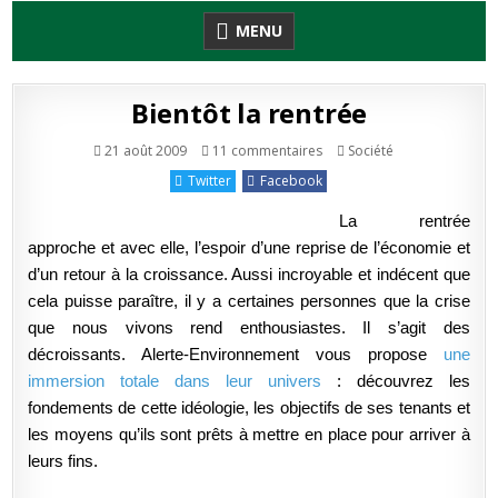
Skip
MENU
to
content
Bientôt la rentrée
sur
Publié
21 août 2009
11 commentaires
Société
Bientôt
en
la
Twitter
Facebook
rentrée
La rentrée
approche et avec elle, l’espoir d’une reprise de l’économie et
d’un retour à la croissance. Aussi incroyable et indécent que
cela puisse paraître, il y a certaines personnes que la crise
que nous vivons rend enthousiastes. Il s’agit des
décroissants. Alerte-Environnement vous propose
une
immersion totale dans leur univers
: découvrez les
fondements de cette idéologie, les objectifs de ses tenants et
les moyens qu’ils sont prêts à mettre en place pour arriver à
leurs fins.