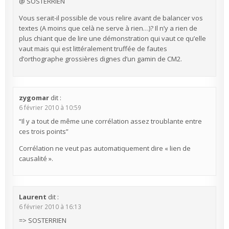
@ SOSTERRIEN
Vous serait-il possible de vous relire avant de balancer vos
textes (A moins que celà ne serve à rien…)? Il n’y a rien de
plus chiant que de lire une démonstration qui vaut ce qu’elle
vaut mais qui est littéralement truffée de fautes
d’orthographe grossières dignes d’un gamin de CM2.
zygomar
dit :
6 février 2010 à 10:59
“Il y a tout de même une corrélation assez troublante entre
ces trois points”
Corrélation ne veut pas automatiquement dire « lien de
causalité ».
Laurent
dit :
6 février 2010 à 16:13
=> SOSTERRIEN