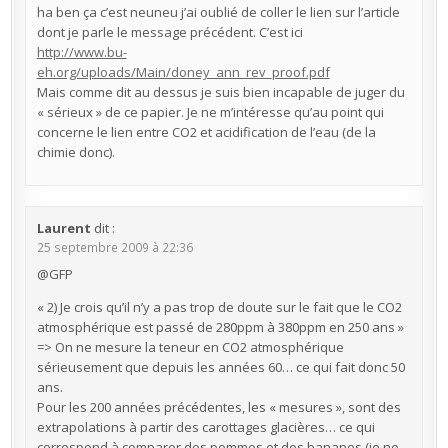
ha ben ça c’est neuneu j’ai oublié de coller le lien sur l’article
dont je parle le message précédent. C’est ici
http://www.bu-
eh.org/uploads/Main/doney_ann_rev_proof.pdf
Mais comme dit au dessus je suis bien incapable de juger du
« sérieux » de ce papier. Je ne m’intéresse qu’au point qui
concerne le lien entre CO2 et acidification de l’eau (de la
chimie donc).
Laurent
dit :
25 septembre 2009 à 22:36
@GFP
« 2) Je crois qu’il n’y a pas trop de doute sur le fait que le CO2
atmosphérique est passé de 280ppm à 380ppm en 250 ans »
=> On ne mesure la teneur en CO2 atmosphérique
sérieusement que depuis les années 60… ce qui fait donc 50
ans.
Pour les 200 années précédentes, les « mesures », sont des
extrapolations à partir des carottages glacières… ce qui
correspond à comparer des pommes et des bananes (je ne