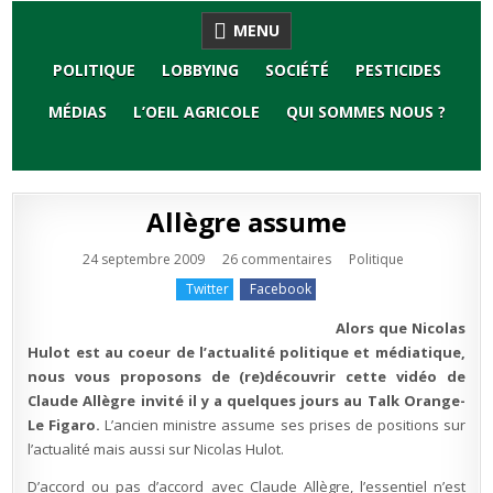
Skip
MENU
to
content
POLITIQUE
LOBBYING
SOCIÉTÉ
PESTICIDES
MÉDIAS
L’OEIL AGRICOLE
QUI SOMMES NOUS ?
Allègre assume
sur
Publié
24 septembre 2009
26 commentaires
Politique
Allègre
en
assume
Twitter
Facebook
Alors que Nicolas
Hulot est au coeur de l’actualité politique et médiatique,
nous vous proposons de (re)découvrir cette vidéo de
Claude Allègre invité il y a quelques jours au Talk Orange-
Le Figaro.
L’ancien ministre assume ses prises de positions sur
l’actualité mais aussi sur Nicolas Hulot.
D’accord ou pas d’accord avec Claude Allègre, l’essentiel n’est