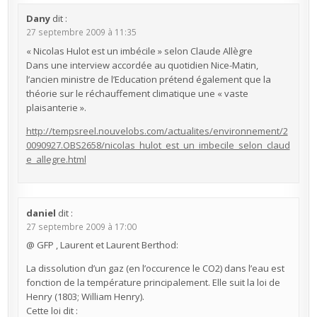
Dany
dit :
27 septembre 2009 à 11:35
« Nicolas Hulot est un imbécile » selon Claude Allègre
Dans une interview accordée au quotidien Nice-Matin,
l’ancien ministre de l’Education prétend également que la
théorie sur le réchauffement climatique une « vaste
plaisanterie ».
http://tempsreel.nouvelobs.com/actualites/environnement/2
0090927.OBS2658/nicolas_hulot_est_un_imbecile_selon_claud
e_allegre.html
daniel
dit :
27 septembre 2009 à 17:00
@ GFP , Laurent et Laurent Berthod:
La dissolution d’un gaz (en l’occurence le CO2) dans l’eau est
fonction de la température principalement. Elle suit la loi de
Henry (1803; William Henry).
Cette loi dit :