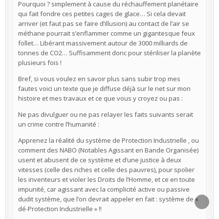
Pourquoi ? simplement à cause du réchauffement planétaire
qui fait fondre ces petites cages de glace… Si cela devait
arriver (et faut pas se faire d’illusion) au contact de l’air se
méthane pourrait s’enflammer comme un gigantesque feux
follet… Libérant massivement autour de 3000 milliards de
tonnes de CO2… Suffisamment donc pour stériliser la planète
plusieurs fois !
Bref, si vous voulez en savoir plus sans subir trop mes
fautes voici un texte que je diffuse déjà sur le net sur mon
histoire et mes travaux et ce que vous y croyez ou pas :
Ne pas divulguer ou ne pas relayer les faits suivants serait
un crime contre l’humanité :
Apprenez la réalité du système de Protection Industrielle , ou
comment des NABO (Notables Agissant en Bande Organisée)
usent et abusent de ce système et d’une justice à deux
vitesses (celle des riches et celle des pauvres), pour spolier
les inventeurs et violer les Droits de l’Homme, et ce en toute
impunité, car agissant avec la complicité active ou passive
dudit système, que l’on devrait appeler en fait : système de «
SCRO
dé-Protection Industrielle » !!
TO
TOP