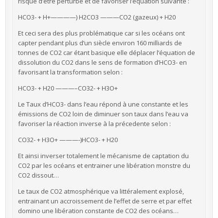
risque d’être perturbé et de favoriser l’équation suivante :
HCO3- + H+————) H2CO3 ———CO2 (gazeux) + H20
Et ceci sera des plus problématique car si les océans ont
capter pendant plus d’un siècle environ 160 milliards de
tonnes de CO2 car étant basique elle déplacer l’équation de
dissolution du CO2 dans le sens de formation d’HCO3- en
favorisant la transformation selon :
HCO3- + H20 ———–CO32- + H3O+
Le Taux d’HCO3- dans l’eau répond à une constante et les
émissions de CO2 loin de diminuer son taux dans l’eau va
favoriser la réaction inverse à la précedente selon :
CO32- + H3O+ ———-)HCO3- + H20
Et ainsi inverser totalement le mécanisme de captation du
CO2 par les océans et entrainer une libération monstre du
CO2 dissout…
Le taux de CO2 atmosphérique va littéralement explosé,
entrainant un accroissement de l’effet de serre et par effet
domino une libération constante de CO2 des océans…