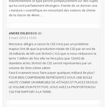
manifestement ce type pérore pompeusement sur des sujets
qui lui sont parfaitement étrangers. Il tente de se donner une
« teinture » scientifique en ressortant des notions de chimie
de la classe de 4ème….
ANDRE DELBOSCO
dit :
9 mars 2010 à 10:50
Monsieur allègre a raison le C02 n’est pas un problème
majeur.Ont dit que la production totale de C02 par an est de
36 milliards de M3 soit 36 Km3 C.A.D.que si nous réduisons la
terre 1 million de fois elle ne fera plus que 12m50 de
diamètre et les 36 Km3 de C02 seront représentes par un
volume de 3mm x3mm x4mm
Faut-il vraiment nous faire payer quelques milliard de plus?
POUR BIEN COMPRENDRE REPRÉSENTEZ-VOUS UNE BOULE
HAUTE COMME UN IMMEUBLE DE 4 ÉTAGES ET PLACEZ DESSUS
LE VOLUME D’UN PETIT POIS ,VOUS AVEZ LA PROPORTION DU
C02 PAR RAPPORT A LA TERRE.