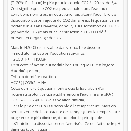
(T=20°c, P = 1 atm) le pKa pour le couple CO2 / H20 est de 6,4.
Ceci signifie que le CO2 est peu soluble dans l’eau aux
conditions normales. En outre, une fois atteint l’équilibre de
dissociation, si on rajoute du CO2 dans l’eau, l’équation va se
porter sur le sens reverse, donc il y aura formation de H2CO3
(apport de CO2) mais aussi destruction du H2CO3 déjà
présent et dégazage de CO2.
Mais le H2CO3 est instable dans l’eau. Il se dissocie
immédiatement selon l’équation suivante:
H2CO3 H(+) + HCO3(-)
C’est cette réaction qui acidifie l’eau puisque H+ est l’agent
d’acidité (proton).
Enfin la dernière réaction:
HCO3(-) CO3(2-) + H+
Cette dernière équation montre que la libération d’un
nouveau proton, ce qui acidifie encore l’eau, mais le pKA (
HCO3-/ CO3 2-) = 10.3 (dissociation difficile).
Hors le pKa est lui aussi sensible à la température. Mais en
sens inverse de la constante de Henry. Quant la température
augmente le pKa diminue, donc selon le principe de
LeChatelier, la dissociation est favorisée. Ce qui fait que le pH
diminue (acidification).