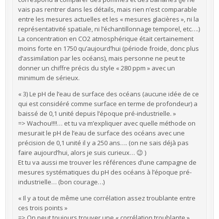
vais pas rentrer dans les détails, mais rien n’est comparable
entre les mesures actuelles et les « mesures glacières », ni la
représentativité spatiale, ni l’échantillonnage temporel, etc….)
La concentration en CO2 atmosphérique était certainement
moins forte en 1750 qu’aujourd’hui (période froide, donc plus
d’assimilation par les océans), mais personne ne peut te
donner un chiffre précis du style « 280 ppm » avec un
minimum de sérieux.
« 3) Le pH de l’eau de surface des océans (aucune idée de ce
qui est considéré comme surface en terme de profondeur) a
baissé de 0,1 unité depuis l’époque pré-industrielle. »
=> Wachou!!!!… et tu va m’expliquer avec quelle méthode on
mesurait le pH de l’eau de surface des océans avec une
précision de 0,1 unité il y a 250 ans…. (on ne sais déjà pas
faire aujourd’hui, alors je suis curieux… 😉 )
Et tu va aussi me trouver les références d’une campagne de
mesures systématiques du pH des océans à l’époque pré-
industrielle… (bon courage…)
« Il y a tout de même une corrélation assez troublante entre
ces trois points »
=> On peut toujours trouver une « corrélation troublante »