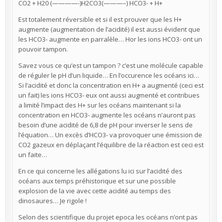
CO2 + H20 (————-)H2CO3(———–) HCO3- + H+
Est totalement réversible et si il est prouver que les H+
augmente (augmentation de l’acidité) il est aussi évident que
les HCO3- augmente en parralèle… Hor les ions HCO3- ont un
pouvoir tampon.
Savez vous ce qu’est un tampon ? c’est une molécule capable
de réguler le pH d’un liquide… En l’occurence les océans ici…
Si l’acidité et donc la concentration en H+ a augmenté (ceci est
un fait) les ions HCO3- eux ont aussi augmenté et contribues
a limité l’impact des H+ sur les océans maintenant si la
concentration en HCO3- augmente les océans n’auront pas
besoin d’une acidité de 6,8 de pH pour inverser le sens de
l’équation… Un excès d’HCO3- va provoquer une émission de
CO2 gazeux en déplaçant l’équilibre de la réaction est ceci est
un faite…
En ce qui concerne les allégations lu ici sur l’acidité des
océans aux temps préhistorique et sur une possible
explosion de la vie avec cette acidité au temps des
dinosaures… Je rigole !
Selon des scientifique du projet epoca les océans n’ont pas