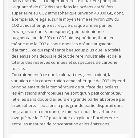
dans l’eau mais la température reste le facteur principal.
La quantité de CO2 dissout dans les océans est 50 fois
supérieure au CO2 atmosphérique (environ 40.000 Gt), donc,
à température égale, sur le moyen terme (environ 20% du
CO2 atmosphérique est recyclé chaque année par les
échanges océans/atmosphère), pour obtenir une
augmentation de 30% du CO2 atmosphérique, il faut en
théorie que le CO2 dissout dans les océans augmente
d’autant…. ce qui représente beaucoup plus que la totalité
des émissions depuis le début de l’ère industrielle, et de la
totalité des réserves connues et suspectées de carbone
fossile.
Contrairement à ce que la plupart des gens croient, la
variation de la concentration atmosphérique de CO2 dépend
principalement de la température de surface des océans….
les émissions anthropiques ne sont qu’un petit contributeur
(et elles sans doute d’ailleurs en grande partie absorbée par
la biosphère…. ou alors la plus grande partie disparait dans
un grand « trou » inconnu, le fameux « puit de carbone »
invoqué par le GIEC pour tenter d’expliquer l’incohérence
entre les mesures de concentration et les émissions).