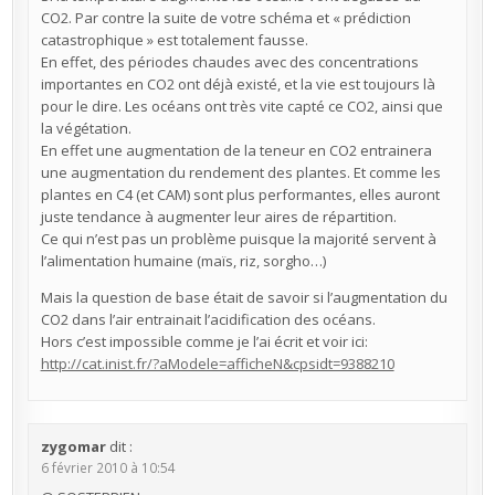
CO2. Par contre la suite de votre schéma et « prédiction
catastrophique » est totalement fausse.
En effet, des périodes chaudes avec des concentrations
importantes en CO2 ont déjà existé, et la vie est toujours là
pour le dire. Les océans ont très vite capté ce CO2, ainsi que
la végétation.
En effet une augmentation de la teneur en CO2 entrainera
une augmentation du rendement des plantes. Et comme les
plantes en C4 (et CAM) sont plus performantes, elles auront
juste tendance à augmenter leur aires de répartition.
Ce qui n’est pas un problème puisque la majorité servent à
l’alimentation humaine (maïs, riz, sorgho…)
Mais la question de base était de savoir si l’augmentation du
CO2 dans l’air entrainait l’acidification des océans.
Hors c’est impossible comme je l’ai écrit et voir ici:
http://cat.inist.fr/?aModele=afficheN&cpsidt=9388210
zygomar
dit :
6 février 2010 à 10:54