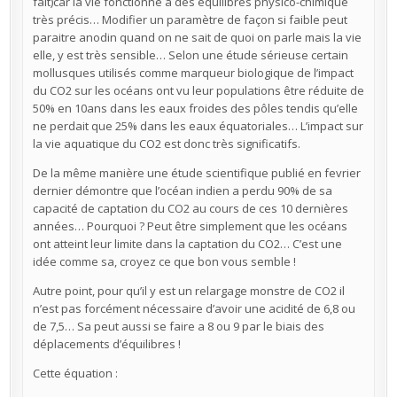
fait)car la vie fonctionne a des équilibres physico-chimique
très précis… Modifier un paramètre de façon si faible peut
paraitre anodin quand on ne sait de quoi on parle mais la vie
elle, y est très sensible… Selon une étude sérieuse certain
mollusques utilisés comme marqueur biologique de l’impact
du CO2 sur les océans ont vu leur populations être réduite de
50% en 10ans dans les eaux froides des pôles tendis qu’elle
ne perdait que 25% dans les eaux équatoriales… L’impact sur
la vie aquatique du CO2 est donc très significatifs.
De la même manière une étude scientifique publié en fevrier
dernier démontre que l’océan indien a perdu 90% de sa
capacité de captation du CO2 au cours de ces 10 dernières
années… Pourquoi ? Peut être simplement que les océans
ont atteint leur limite dans la captation du CO2… C’est une
idée comme sa, croyez ce que bon vous semble !
Autre point, pour qu’il y est un relargage monstre de CO2 il
n’est pas forcément nécessaire d’avoir une acidité de 6,8 ou
de 7,5… Sa peut aussi se faire a 8 ou 9 par le biais des
déplacements d’équilibres !
Cette équation :