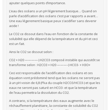
ajouter quelques points d’importance.
L’eau des océans a un pH légerement basique… Quand on
parle d’acidification des océans c’est par rapports a avant…
Une eau légerement basique peux s’acidifier sans devenir
acide !
Le CO2 ce dissout dans l’eau en fonction de la constante de
solubilité qui elle dépend de la température et du pH et ceci
est un fait.
Ainsi le CO2 se dissout selon :
CO2 + H20 ————-) H2CO3 composé instable qui aussitôt se
transforme selon : H2CO3 + H20 ———–) HCO3- + H3O+
Ceci est responsable de l’acidification des océans et ces
équation vont prédominé tend que les océans ne seront pas
à un pH voisin de 6,8 (Pka du couple H2CO3/HCO3-) et que les
eaux ne seront pas saturé en HCO3- et que la température
de l’eau permettra la dissolution du CO2.
A contrario, si la température des eaux augmente avec le
réchauffement planétaire, la constante de solubilité du CO2