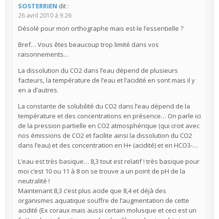
SOSTERRIEN
dit :
26 avril 2010 à 9:26
Désolé pour mon orthographe mais est-le l’essentielle ?
Bref… Vous êtes beaucoup trop limité dans vos
raisonnements…
La dissolution du CO2 dans l’eau dépend de plusieurs
facteurs, la température de l’eau et l’acidité en sont mais il y
en a d’autres.
La constante de solubilité du CO2 dans l’eau dépend de la
température et des concentrations en présence… On parle ici
de la pression partielle en CO2 atmosphérique (qui croit avec
nos émissions de CO2 et facilite ainsi la dissolution du CO2
dans l’eau) et des concentration en H+ (acidité) et en HCO3-…
L’eau est très basique… 8,3 tout est relatif ! très basique pour
moi c’est 10 ou 11 à 8 on se trouve a un point de pH de la
neutralité !
Maintenant 8,3 c’est plus acide que 8,4 et déjà des
organismes aquatique souffre de l’augmentation de cette
acidité (Ex coraux mais aussi certain molusque et ceci est un