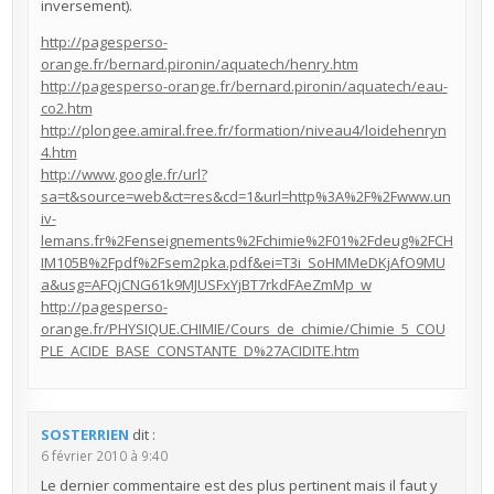
inversement).
http://pagesperso-
orange.fr/bernard.pironin/aquatech/henry.htm
http://pagesperso-orange.fr/bernard.pironin/aquatech/eau-
co2.htm
http://plongee.amiral.free.fr/formation/niveau4/loidehenryn
4.htm
http://www.google.fr/url?
sa=t&source=web&ct=res&cd=1&url=http%3A%2F%2Fwww.un
iv-
lemans.fr%2Fenseignements%2Fchimie%2F01%2Fdeug%2FCH
IM105B%2Fpdf%2Fsem2pka.pdf&ei=T3i_SoHMMeDKjAfO9MU
a&usg=AFQjCNG61k9MJUSFxYjBT7rkdFAeZmMp_w
http://pagesperso-
orange.fr/PHYSIQUE.CHIMIE/Cours_de_chimie/Chimie_5_COU
PLE_ACIDE_BASE_CONSTANTE_D%27ACIDITE.htm
SOSTERRIEN
dit :
6 février 2010 à 9:40
Le dernier commentaire est des plus pertinent mais il faut y