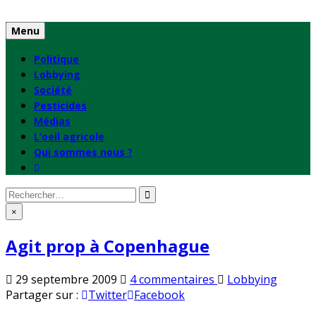
Skip
to
Menu
content
Politique
Lobbying
Société
Pesticides
Médias
L’oeil agricole
Qui sommes nous ?
Rechercher
:
×
Agit prop à Copenhague
sur
Publié
29 septembre 2009
4 commentaires
Lobbying
Agit
en
Partager sur :
Twitter
Facebook
prop