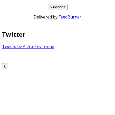
Delivered by
FeedBurner
Twitter
Tweets by AlerteEnvironne
Copyright © 2026 Alerte Environnement
Scroll
to
Top