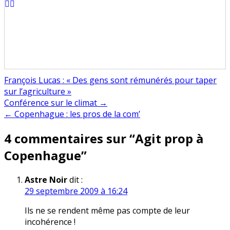
François Lucas : « Des gens sont rémunérés pour taper
sur l’agriculture »
Navigation
Conférence sur le climat →
← Copenhague : les pros de la com’
de
4 commentaires sur “
Agit prop à
l’article
Copenhague
”
Astre Noir
dit :
29 septembre 2009 à 16:24
Ils ne se rendent même pas compte de leur
incohérence !