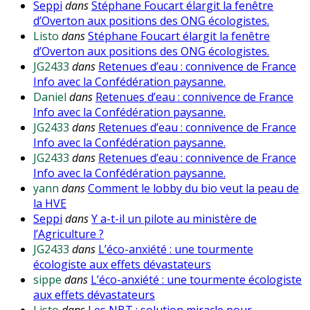
Seppi
dans
Stéphane Foucart élargit la fenêtre
d’Overton aux positions des ONG écologistes.
Listo
dans
Stéphane Foucart élargit la fenêtre
d’Overton aux positions des ONG écologistes.
JG2433
dans
Retenues d’eau : connivence de France
Info avec la Confédération paysanne.
Daniel
dans
Retenues d’eau : connivence de France
Info avec la Confédération paysanne.
JG2433
dans
Retenues d’eau : connivence de France
Info avec la Confédération paysanne.
JG2433
dans
Retenues d’eau : connivence de France
Info avec la Confédération paysanne.
yann
dans
Comment le lobby du bio veut la peau de
la HVE
Seppi
dans
Y a-t-il un pilote au ministère de
l’Agriculture ?
JG2433
dans
L’éco-anxiété : une tourmente
écologiste aux effets dévastateurs
sippe
dans
L’éco-anxiété : une tourmente écologiste
aux effets dévastateurs
Listo
dans
Les NBT : solution miracle pour