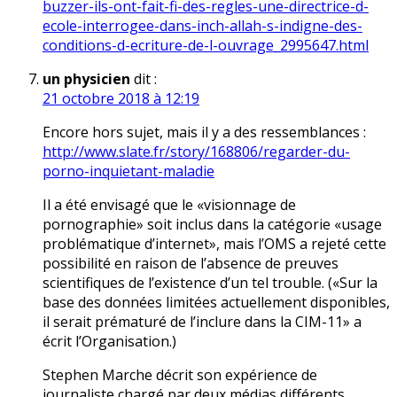
buzzer-ils-ont-fait-fi-des-regles-une-directrice-d-
ecole-interrogee-dans-inch-allah-s-indigne-des-
conditions-d-ecriture-de-l-ouvrage_2995647.html
un physicien
dit :
21 octobre 2018 à 12:19
Encore hors sujet, mais il y a des ressemblances :
http://www.slate.fr/story/168806/regarder-du-
porno-inquietant-maladie
Il a été envisagé que le «visionnage de
pornographie» soit inclus dans la catégorie «usage
problématique d’internet», mais l’OMS a rejeté cette
possibilité en raison de l’absence de preuves
scientifiques de l’existence d’un tel trouble. («Sur la
base des données limitées actuellement disponibles,
il serait prématuré de l’inclure dans la CIM-11» a
écrit l’Organisation.)
Stephen Marche décrit son expérience de
journaliste chargé par deux médias différents