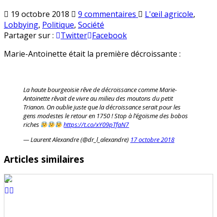
sur
Publié
19 octobre 2018
9 commentaires
L'œil agricole
,
La
en
Lobbying
,
Politique
,
Société
décroissance,
Partager sur :
Twitter
Facebook
le
Marie-Antoinette était la première décroissante :
nouveau
dada
de
la
La haute bourgeoisie rêve de décroissance comme Marie-
haute
Antoinette rêvait de vivre au milieu des moutons du petit
Trianon. On oublie juste que la décroissance serait pour les
bourgeoisie
gens modestes le retour en 1750 ! Stop à l’égoïsme des bobos
riches
https://t.co/xY09pTfaN7
— Laurent Alexandre (@dr_l_alexandre)
17 octobre 2018
Articles similaires