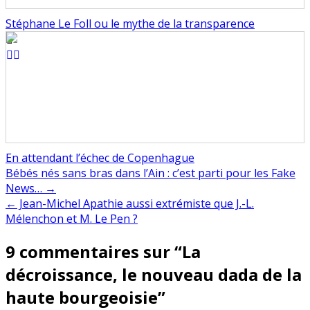
Stéphane Le Foll ou le mythe de la transparence
En attendant l’échec de Copenhague
Navigation
Bébés nés sans bras dans l’Ain : c’est parti pour les Fake
News… →
de
← Jean-Michel Apathie aussi extrémiste que J.-L.
l’article
Mélenchon et M. Le Pen ?
9 commentaires sur “
La
décroissance, le nouveau dada de la
haute bourgeoisie
”