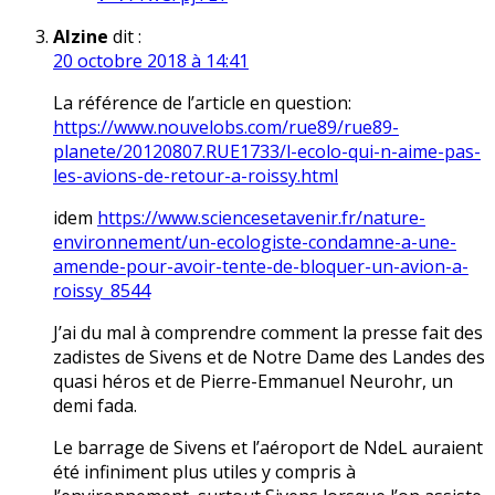
Alzine
dit :
20 octobre 2018 à 14:41
La référence de l’article en question:
https://www.nouvelobs.com/rue89/rue89-
planete/20120807.RUE1733/l-ecolo-qui-n-aime-pas-
les-avions-de-retour-a-roissy.html
idem
https://www.sciencesetavenir.fr/nature-
environnement/un-ecologiste-condamne-a-une-
amende-pour-avoir-tente-de-bloquer-un-avion-a-
roissy_8544
J’ai du mal à comprendre comment la presse fait des
zadistes de Sivens et de Notre Dame des Landes des
quasi héros et de Pierre-Emmanuel Neurohr, un
demi fada.
Le barrage de Sivens et l’aéroport de NdeL auraient
été infiniment plus utiles y compris à