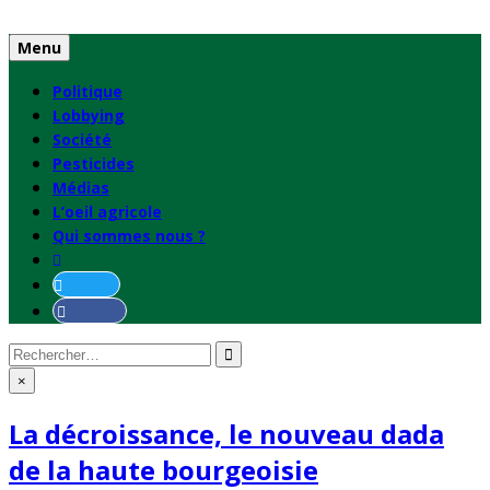
Skip
to
Menu
content
Politique
Lobbying
Société
Pesticides
Médias
L’oeil agricole
Qui sommes nous ?
Rechercher
:
×
La décroissance, le nouveau dada
de la haute bourgeoisie