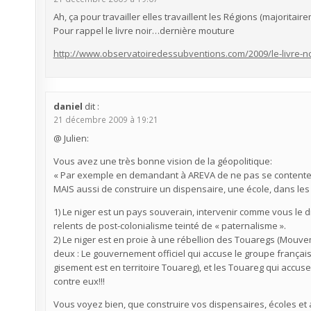
Ah, ça pour travailler elles travaillent les Régions (majoritai
Pour rappel le livre noir…dernière mouture
http://www.observatoiredessubventions.com/2009/le-livre-noi
daniel
dit :
21 décembre 2009 à 19:21
@ Julien:
Vous avez une très bonne vision de la géopolitique:
« Par exemple en demandant à AREVA de ne pas se contenter d
MAIS aussi de construire un dispensaire, une école, dans les 
1) Le niger est un pays souverain, intervenir comme vous le 
relents de post-colonialisme teinté de « paternalisme ».
2) Le niger est en proie à une rébellion des Touaregs (Mouvem
deux : Le gouvernement officiel qui accuse le groupe français 
gisement est en territoire Touareg), et les Touareg qui accus
contre eux!!!
Vous voyez bien, que construire vos dispensaires, écoles et 