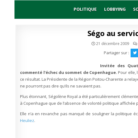
Skip
to
POLITIQUE
LOBBYING
S
content
Ségo au servi
21 décembre 2009
Partager sur :
Invitée des Qua
commenté l’échec du sommet de Copenhague.
Pour elle, 
ce résultat. La Présidente de la Région Poitou-Charente a rel
ne pourront pas dire qu’ils ne savaient pas.
Plus étonnant, Ségolène Royal a été particulièrement clément
à Copenhague que de l’absence de volonté politique affichée p
Elle n’a en revanche pas manqué de souligner la politique éc
Heuliez
.