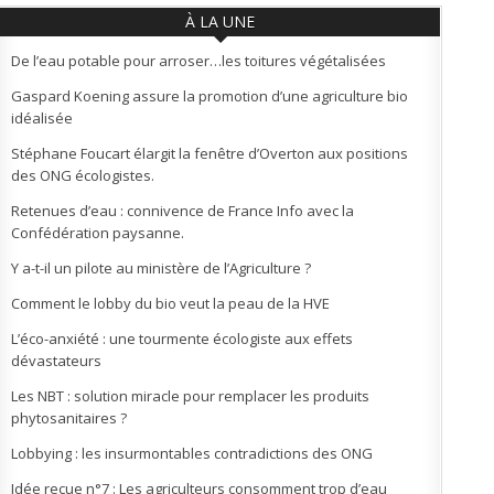
À LA UNE
De l’eau potable pour arroser…les toitures végétalisées
Gaspard Koening assure la promotion d’une agriculture bio
idéalisée
Stéphane Foucart élargit la fenêtre d’Overton aux positions
des ONG écologistes.
Retenues d’eau : connivence de France Info avec la
Confédération paysanne.
Y a-t-il un pilote au ministère de l’Agriculture ?
Comment le lobby du bio veut la peau de la HVE
L’éco-anxiété : une tourmente écologiste aux effets
dévastateurs
Les NBT : solution miracle pour remplacer les produits
phytosanitaires ?
Lobbying : les insurmontables contradictions des ONG
Idée reçue n°7 : Les agriculteurs consomment trop d’eau