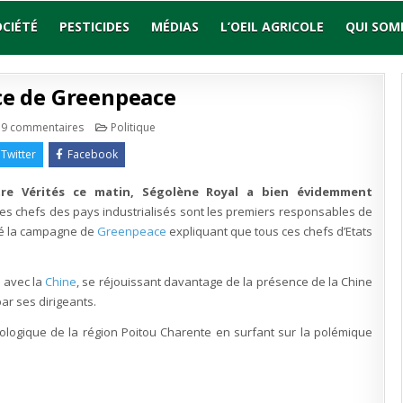
OCIÉTÉ
PESTICIDES
MÉDIAS
L’OEIL AGRICOLE
QUI SOM
ce de Greenpeace
sur
Publié
9 commentaires
Politique
Ségo
en
au
Twitter
Facebook
service
de
Greenpeace
tre Vérités ce matin, Ségolène Royal a bien évidemment
les chefs des pays industrialisés sont les premiers responsables de
ayé la campagne de
Greenpeace
expliquant que tous ces chefs d’Etats
e avec la
Chine
, se réjouissant davantage de la présence de la Chine
ar ses dirigeants.
ologique de la région Poitou Charente en surfant sur la polémique