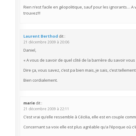
Rien n’est facile en géopolitique, sauf pour les ignorants… A
trouvez!!!
Laurent Berthod
dit :
21 décembre 2009 à 20:06
Daniel,
« A vous de savoir de quel côté de la barrière du savoir vous 
Dire ça, vous savez, c’est pa bien mais, je sais, c’est tellement
Bien cordialement.
marie
dit :
21 décembre 2009 à 22:11
C’est vrai qu’elle ressemble à Cécilia, elle est en couple com
Concernant sa voix elle est plus agréable qu’a l’époque où c’ét