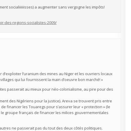
rement socialiiiiiisses) a augmenter sans vergogne les impôts!
r-des-regions-socialistes-2009/
’exploiter l’uranium des mines au Niger et les ouvriers locaux
villages qui lui fournissent la main d’oeuvre bon marché! »
dites passerait au mieux pour néo-colonialisme, au pire pour des
ent des Nigériens pour la justice). Areva se trouvent pris entre
de financer les Touaregs pour s’assurer leur « protection » (le
e le groupe français de financer les milices gouvernementales
autres ne passerait pas du tout des deux côtés politiques.