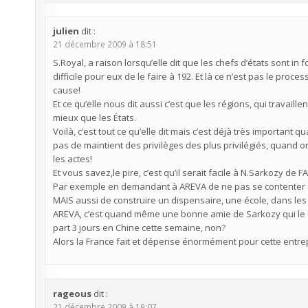
julien
dit :
21 décembre 2009 à 18:51
S.Royal, a raison lorsqu’elle dit que les chefs d’états sont in 
difficile pour eux de le faire à 192. Et là ce n’est pas le pro
cause!
Et ce qu’elle nous dit aussi c’est que les régions, qui travail
mieux que les États.
Voilà, c’est tout ce qu’elle dit mais c’est déjà très importan
pas de maintient des privilèges des plus privilégiés, quand 
les actes!
Et vous savez,le pire, c’est qu’il serait facile à N.Sarkozy d
Par exemple en demandant à AREVA de ne pas se contenter d’e
MAIS aussi de construire un dispensaire, une école, dans les 
AREVA, c’est quand même une bonne amie de Sarkozy qui le di
part 3 jours en Chine cette semaine, non?
Alors la France fait et dépense énormément pour cette entrep
rageous
dit :
21 décembre 2009 à 19:07