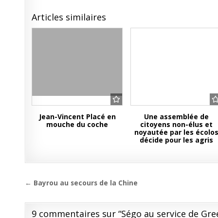
Articles similaires
Jean-Vincent Placé en
Une assemblée de
mouche du coche
citoyens non-élus et
noyautée par les écolo
décide pour les agris
Navigation
← Bayrou au secours de la Chine
de
l’article
9 commentaires sur “
Ségo au service de Gr