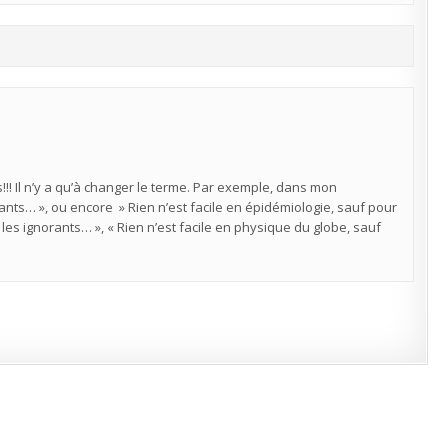
! Il n’y a qu’à changer le terme. Par exemple, dans mon
rants… », ou encore » Rien n’est facile en épidémiologie, sauf pour
r les ignorants… », « Rien n’est facile en physique du globe, sauf
Copyright © 2026 Alerte Environnement