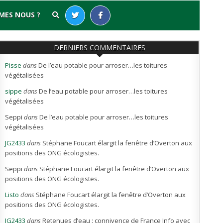
MES NOUS ?
DERNIERS COMMENTAIRES
Pisse
dans
De l’eau potable pour arroser…les toitures
végétalisées
sippe
dans
De l’eau potable pour arroser…les toitures
végétalisées
Seppi
dans
De l’eau potable pour arroser…les toitures
végétalisées
JG2433
dans
Stéphane Foucart élargit la fenêtre d’Overton aux
positions des ONG écologistes.
Seppi
dans
Stéphane Foucart élargit la fenêtre d’Overton aux
positions des ONG écologistes.
Listo
dans
Stéphane Foucart élargit la fenêtre d’Overton aux
positions des ONG écologistes.
JG2433
dans
Retenues d’eau : connivence de France Info avec