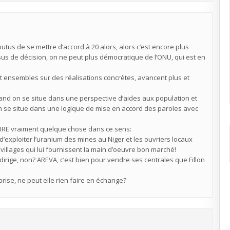
foutus de se mettre d’accord à 20 alors, alors c’est encore plus
cessus de décision, on ne peut plus démocratique de l’ONU, qui est en
lent ensembles sur des réalisations concrètes, avancent plus et
t quand on se situe dans une perspective d’aides aux population et
on se situe dans une logique de mise en accord des paroles avec
e FAIRE vraiment quelque chose dans ce sens:
xploiter l’uranium des mines au Niger et les ouvriers locaux
villages qui lui fournissent la main d’oeuvre bon marché!
rige, non? AREVA, c’est bien pour vendre ses centrales que Fillon
rise, ne peut elle rien faire en échange?