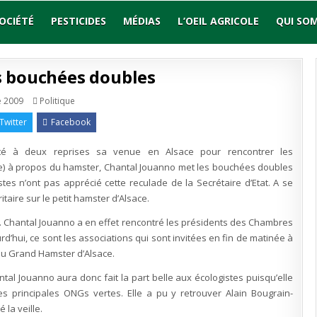
OCIÉTÉ
PESTICIDES
MÉDIAS
L’OEIL AGRICOLE
QUI SO
s bouchées doubles
Publié
 2009
Politique
en
Twitter
Facebook
rté à deux reprises sa venue en Alsace pour rencontrer les
te) à propos du hamster, Chantal Jouanno met les bouchées doubles
istes n’ont pas apprécié cette reculade de la Secrétaire d’Etat. A se
aire sur le petit hamster d’Alsace.
une. Chantal Jouanno a en effet rencontré les présidents des Chambres
urd’hui, ce sont les associations qui sont invitées en fin de matinée à
u Grand Hamster d’Alsace.
tal Jouanno aura donc fait la part belle aux écologistes puisqu’elle
les principales ONGs vertes. Elle a pu y retrouver Alain Bougrain-
 la veille.