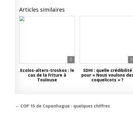
Articles similaires
Ecolos-alters-troskos : le
SDHI : quelle crédibilité
cas de la Friture à
pour « Nous voulons de
Toulouse
coquelicots » ?
Navigation
← COP 15 de Copenhague : quelques chiffres
de
l’article