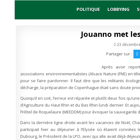
Skip
to
POLITIQUE
LOBBYING
S
content
Jouanno met le
23 décembre
Partager sur :
Après avoir repo
associations environnementalistes (Alsace Nature (FNE) en tê
pour se faire pardonner. Il faut dire que les militants écolog
décharge, la préparation de Copenhague était sans doute priorit
Quoiqu’il en soit, l’erreur est réparée et plutôt deux fois qu’
d’Agriculture du Haut Rhin et du Bas Rhin lundi dernier. Et aujo
l’Hôtel de Roquelaure (MEEDDM) pour évoquer la sauvegarde d
Dans la dernière ligne droite avant les vacances de Noël, Chan
participait hier au déjeuner à l’Elysée où étaient conviées 
Dubourg, le Président de la LPO, avec qui alle avait déjà déjeuné