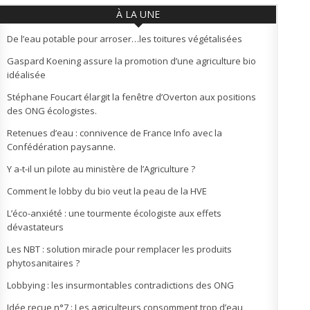
À LA UNE
De l’eau potable pour arroser…les toitures végétalisées
Gaspard Koening assure la promotion d’une agriculture bio
idéalisée
Stéphane Foucart élargit la fenêtre d’Overton aux positions
des ONG écologistes.
Retenues d’eau : connivence de France Info avec la
Confédération paysanne.
Y a-t-il un pilote au ministère de l’Agriculture ?
Comment le lobby du bio veut la peau de la HVE
L’éco-anxiété : une tourmente écologiste aux effets
dévastateurs
Les NBT : solution miracle pour remplacer les produits
phytosanitaires ?
Lobbying : les insurmontables contradictions des ONG
Idée reçue n°7 : Les agriculteurs consomment trop d’eau