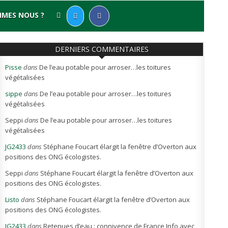
MMES NOUS ?
DERNIERS COMMENTAIRES
Pisse
dans
De l’eau potable pour arroser…les toitures
végétalisées
sippe
dans
De l’eau potable pour arroser…les toitures
végétalisées
Seppi
dans
De l’eau potable pour arroser…les toitures
végétalisées
JG2433
dans
Stéphane Foucart élargit la fenêtre d’Overton aux
positions des ONG écologistes.
Seppi
dans
Stéphane Foucart élargit la fenêtre d’Overton aux
positions des ONG écologistes.
Listo
dans
Stéphane Foucart élargit la fenêtre d’Overton aux
positions des ONG écologistes.
JG2433
dans
Retenues d’eau : connivence de France Info avec