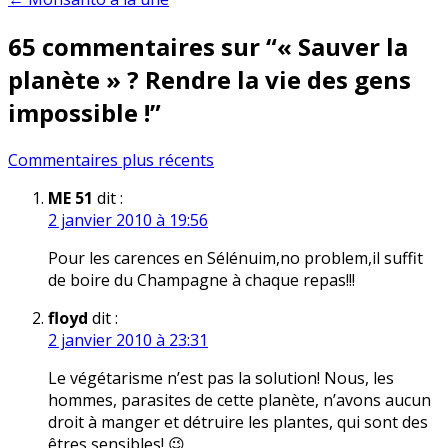
de
65 commentaires sur “
« Sauver la
l’article
planète » ? Rendre la vie des gens
impossible !
”
Navigation
Commentaires plus récents
dans
ME 51
dit :
2 janvier 2010 à 19:56
les
commentaires
Pour les carences en Sélénuim,no problem,il suffit
de boire du Champagne à chaque repas!!!
floyd
dit :
2 janvier 2010 à 23:31
Le végétarisme n’est pas la solution! Nous, les
hommes, parasites de cette planète, n’avons aucun
droit à manger et détruire les plantes, qui sont des
êtres sensibles! 😉