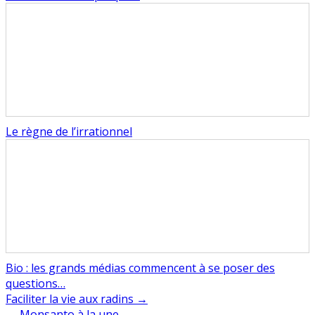
Le règne de l’irrationnel
Bio : les grands médias commencent à se poser des
questions…
Navigation
Faciliter la vie aux radins →
← Monsanto à la une