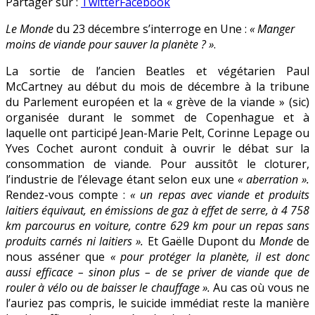
« Sauver
en
Partager sur :
Twitter
Facebook
la
Le Monde
du 23 décembre s’interroge en Une :
« Manger
planète »
moins de viande pour sauver la planète ? »
.
?
Rendre
La sortie de l’ancien Beatles et végétarien Paul
la
McCartney au début du mois de décembre à la tribune
vie
du Parlement européen et la « grève de la viande » (sic)
des
organisée durant le sommet de Copenhague et à
gens
laquelle ont participé Jean-Marie Pelt, Corinne Lepage ou
impossible
Yves Cochet auront conduit à ouvrir le débat sur la
!
consommation de viande. Pour aussitôt le cloturer,
l’industrie de l’élevage étant selon eux une
« aberration ».
Rendez-vous compte :
« un repas avec viande et produits
laitiers équivaut, en émissions de gaz à effet de serre, à 4 758
km parcourus en voiture, contre 629 km pour un repas sans
produits carnés ni laitiers ».
Et Gaëlle Dupont du
Monde
de
nous asséner que
« pour protéger la planète, il est donc
aussi efficace – sinon plus – de se priver de viande que de
rouler à vélo ou de baisser le chauffage ».
Au cas où vous ne
l’auriez pas compris, le suicide immédiat reste la manière