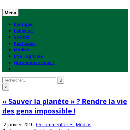
Skip
to
Menu
content
Politique
Lobbying
Société
Pesticides
Médias
L’oeil agricole
Qui sommes nous ?
Rechercher
:
×
« Sauver la planète » ? Rendre la vie
des gens impossible !
sur
Publié
2 janvier 2010
65 commentaires
Médias