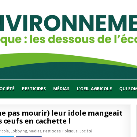
OCIÉTÉ
PESTICIDES
MÉDIAS
L’OEIL AGRICOLE
QUI SO
ne pas mourir) leur idole mangeait
s œufs en cachette !
ricole
,
Lobbying
,
Médias
,
Pesticides
,
Politique
,
Société