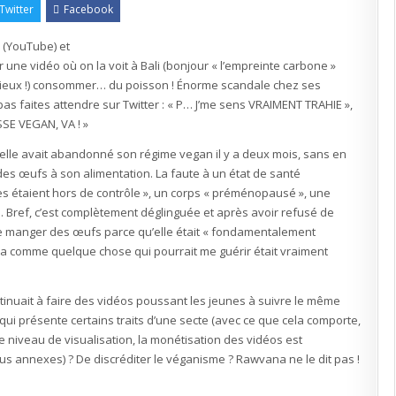
Twitter
Facebook
(YouTube) et
une vidéo où on la voit à Bali (bonjour « l’empreinte carbone »
 Dieux !) consommer… du poisson ! Énorme scandale chez ses
pas faites attendre sur Twitter : « P… J’me sens VRAIMENT TRAHIE »,
USSE VEGAN, VA ! »
elle avait abandonné son régime vegan il y a deux mois, sans en
des œufs à son alimentation. La faute à un état de santé
s étaient hors de contrôle », un corps « préménopausé », une
e. Bref, c’est complètement déglinguée et après avoir refusé de
de manger des œufs parce qu’elle était « fondamentalement
 cela comme quelque chose qui pourrait me guérir était vraiment
tinuait à faire des vidéos poussant les jeunes à suivre le même
 qui présente certains traits d’une secte (avec ce que cela comporte,
e niveau de visualisation, la monétisation des vidéos est
s annexes) ? De discréditer le véganisme ? Rawvana ne le dit pas !