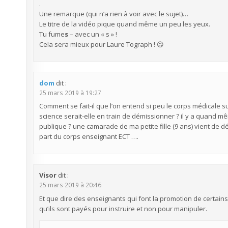
.
Une remarque (qui n’a rien à voir avec le sujet)…
Le titre de la vidéo pique quand même un peu les yeux.
Tu fume
s
– avec un « s » !
Cela sera mieux pour Laure Tograph ! 😉
dom
dit :
25 mars 2019 à 19:27
Comment se fait-il que l’on entend si peu le corps médicale
science serait-elle en train de démissionner ? il y a quand mê
publique ? une camarade de ma petite fille (9 ans) vient de 
part du corps enseignant ECT ….
Visor
dit :
25 mars 2019 à 20:46
Et que dire des enseignants qui font la promotion de certains
qu’ils sont payés pour instruire et non pour manipuler.