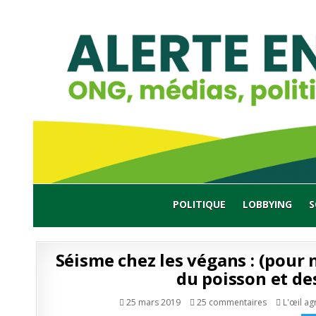
Skip
to
content
POLITIQUE
LOBBYING
S
Séisme chez les végans : (pour 
du poisson et de
sur
Publié
25 mars 2019
25 commentaires
L'œil ag
Séisme
en