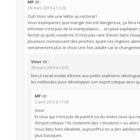
MP
dit :
28 mars 2019 à 12:26
Ouh Visor vite une lettre au rectorat !
Vous expliquerez que manger bio est dangereux, ça fera rir
Informer n’est pas de la manipulation…. on peut expliquer q
feront ce qu’ils voudront. Il n’est pas rare d’avoir dans c
plusieurs connaissent des proches ayant ces régimes alimen
certainement plus le choix une fois adulte car le changeme
Visor
dit :
28 mars 2019 à 13:01
Non,il serait inutile d’écrire aux petits staliniens idéol
les méthodes pour développer son esprit critique ainsi q
MP
dit :
2 avril 2019 à 17:06
Visor
Et ceux qui n’ont pas de parent ou du moins ceux qui ne
d’esprit critique ? Ils resteront des « moutons » ou alo
Vous êtes bien idéaliste, aujourd’hui on a des adoles
plus basiques.