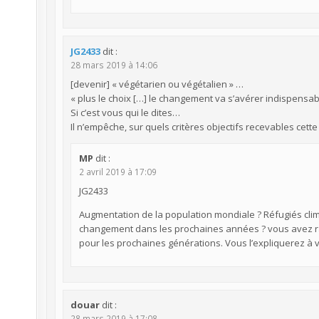
JG2433
dit :
28 mars 2019 à 14:06
[devenir] « végétarien ou végétalien » …
« plus le choix […] le changement va s’avérer indispensab
Si c’est vous qui le dites…
Il n’empêche, sur quels critères objectifs recevables cette 
MP
dit :
2 avril 2019 à 17:09
JG2433
Augmentation de la population mondiale ? Réfugiés clim
changement dans les prochaines années ? vous avez rais
pour les prochaines générations. Vous l’expliquerez à
douar
dit :
28 mars 2019 à 17:08