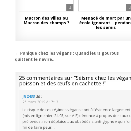
Macron des villes ou
Menacé de mort par un
Macron des champs ?
écolo ignorant… pendan
les semis
Navigation
← Panique chez les végans : Quand leurs gourous
de
quittent le navire…
l’article
25 commentaires sur “
Séisme chez les végan
poisson et des œufs en cachette !
”
JG2433
dit :
25 mars 2019 à 17:13
Le risque de ces régimes végans sont à l’évidence largement 
(mis en ligne hier, 24.03, sur A-E) dénonce à propos des tau
prélevées, n’en déplaise aux obsédés « anti-glypho » qui n’on
fin de faire peur…