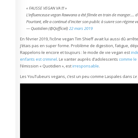
« FAUSSE VEGAN VA !!! »
L’influenceuse vegan Rawvana a été filmée en train de manger…. du
Pourtant, elle a continué d’inciter son public à suivre son régime 
— Quotidien (@Qofficiel)
22 mars 2019
En février 2019, l’icône vegan Tim Shieff avait lui aussi dû arr
j’étais pas en super forme. Problème de digestion, fatigue, dé
Rappelons-le encore et toujours : le mode de vie vegan est
ind
enfants est criminel
. Le vanter auprès d’adolescents
comme le 
l’émission « Quotidien », est
irresponsable
.
Les YouTubeurs vegans, c’est un peu comme Laspales dans
Le