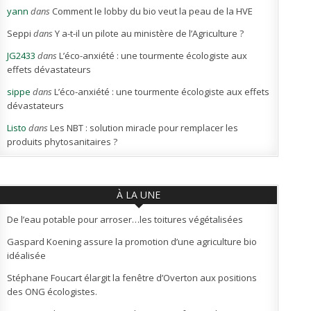
yann
dans
Comment le lobby du bio veut la peau de la HVE
Seppi
dans
Y a-t-il un pilote au ministère de l’Agriculture ?
JG2433
dans
L’éco-anxiété : une tourmente écologiste aux
effets dévastateurs
sippe
dans
L’éco-anxiété : une tourmente écologiste aux effets
dévastateurs
Listo
dans
Les NBT : solution miracle pour remplacer les
produits phytosanitaires ?
À LA UNE
De l’eau potable pour arroser…les toitures végétalisées
Gaspard Koening assure la promotion d’une agriculture bio
idéalisée
Stéphane Foucart élargit la fenêtre d’Overton aux positions
des ONG écologistes.