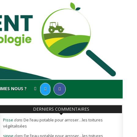
MMES NOUS ?
DERNIERS COMMENTAIRES
Pisse
dans
De l’eau potable pour arroser…les toitures
végétalisées
sippe
dans
De l’eau potable pour arroser…les toitures