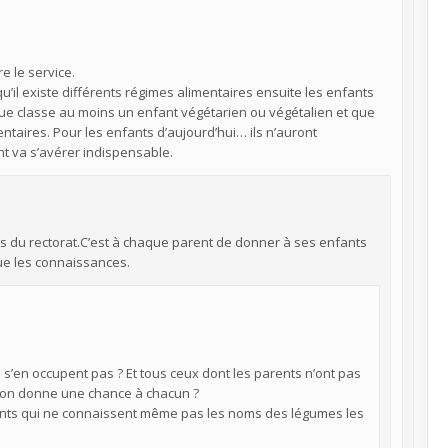
e le service.
u’il existe différents régimes alimentaires ensuite les enfants
haque classe au moins un enfant végétarien ou végétalien et que
taires. Pour les enfants d’aujourd’hui… ils n’auront
nt va s’avérer indispensable.
ogues du rectorat.C’est à chaque parent de donner à ses enfants
ue les connaissances.
 s’en occupent pas ? Et tous ceux dont les parents n’ont pas
rs on donne une chance à chacun ?
cents qui ne connaissent même pas les noms des légumes les