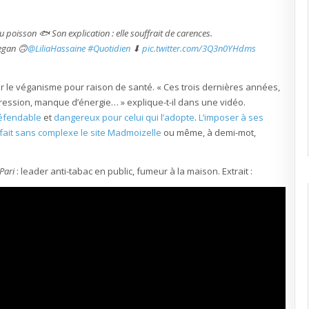
 poisson 🐟 Son explication : elle souffrait de carences.
vegan 🙃
@LiliaHassaine
#Quotidien
⬇
pic.twitter.com/3Q3n0YHdms
êter le véganisme pour raison de santé. « Ces trois dernières années,
pression, manque d’énergie… » explique-t-il dans une vidéo.
éfendable
et
dangereux pour celui qui l’adopte
.
L’imposer à ses
fait sans complexe le site Madmoizelle
ou même, à demi-mot,
 Pari
: leader anti-tabac en public, fumeur à la maison. Extrait :