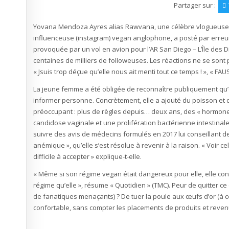
chez
Partager sur :
les
végans
:
Yovana Mendoza Ayres alias Rawvana, une célèbre vlogueuse 
(pour
ne
influenceuse (instagram) vegan anglophone, a posté par erreur 
pas
mourir)
provoquée par un vol en avion pour l’AR San Diego – L’Île des
leur
idole
centaines de milliers de followeuses. Les réactions ne se sont 
mangeait
du
« Jsuis trop déçue qu’elle nous ait menti tout ce temps ! », « FA
poisson
et
des
La jeune femme a été obligée de reconnaître publiquement qu’
œufs
informer personne. Concrètement, elle a ajouté du poisson et 
en
cachette
préoccupant : plus de règles depuis… deux ans, des « hormone
!
candidose vaginale et une prolifération bactérienne intestinal
suivre des avis de médecins formulés en 2017 lui conseillant 
anémique », qu’elle s’est résolue à revenir à la raison. « Voir
difficile à accepter » explique-t-elle.
« Même si son régime vegan était dangereux pour elle, elle con
régime qu’elle », résume « Quotidien » (TMC). Peur de quitter ce
de fanatiques menaçants) ? De tuer la poule aux œufs d’or (à c
confortable, sans compter les placements de produits et revenu