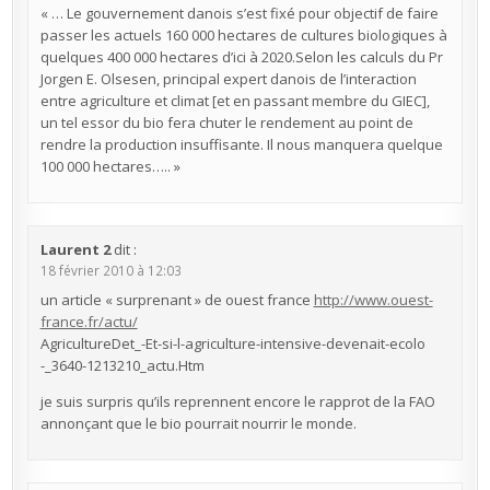
« … Le gouvernement danois s’est fixé pour objectif de faire
passer les actuels 160 000 hectares de cultures biologiques à
quelques 400 000 hectares d’ici à 2020.Selon les calculs du Pr
Jorgen E. Olsesen, principal expert danois de l’interaction
entre agriculture et climat [et en passant membre du GIEC],
un tel essor du bio fera chuter le rendement au point de
rendre la production insuffisante. Il nous manquera quelque
100 000 hectares….. »
Laurent 2
dit :
18 février 2010 à 12:03
un article « surprenant » de ouest france
http://www.ouest-
france.fr/actu/
AgricultureDet_-Et-si-l-agriculture-intensive-devenait-ecolo
-_3640-1213210_actu.Htm
je suis surpris qu’ils reprennent encore le rapprot de la FAO
annonçant que le bio pourrait nourrir le monde.