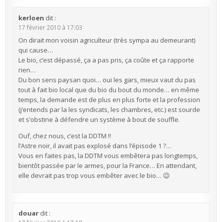
kerloen
dit :
17 février 2010 à 17:03
On dirait mon voisin agriculteur (très sympa au demeurant)
qui cause…
Le bio, c’est dépassé, ça a pas pris, ça coûte et ça rapporte
rien…
Du bon sens paysan quoi… oui les gars, mieux vaut du pas
tout à fait bio local que du bio du bout du monde… en même
temps, la demande est de plus en plus forte et la profession
(j’entends par la les syndicats, les chambres, etc.) est sourde
et s’obstine à défendre un système à bout de souffle.
Ouf, chez nous, c’est la DDTM !!
l’Astre noir, il avait pas explosé dans l’épisode 1 ?…
Vous en faites pas, la DDTM vous embêtera pas longtemps,
bientôt passée par le armes, pour la France… En attendant,
elle devrait pas trop vous embêter avec le bio… 😉
douar
dit :