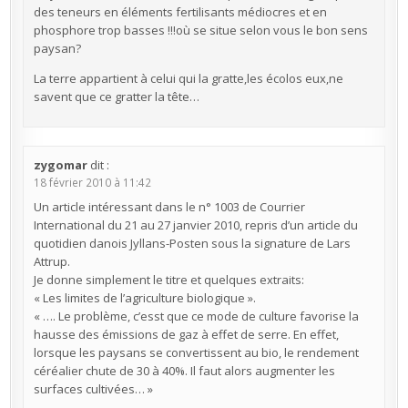
des teneurs en éléments fertilisants médiocres et en
phosphore trop basses !!!où se situe selon vous le bon sens
paysan?
La terre appartient à celui qui la gratte,les écolos eux,ne
savent que ce gratter la tête…
zygomar
dit :
18 février 2010 à 11:42
Un article intéressant dans le n° 1003 de Courrier
International du 21 au 27 janvier 2010, repris d’un article du
quotidien danois Jyllans-Posten sous la signature de Lars
Attrup.
Je donne simplement le titre et quelques extraits:
« Les limites de l’agriculture biologique ».
« …. Le problème, c’esst que ce mode de culture favorise la
hausse des émissions de gaz à effet de serre. En effet,
lorsque les paysans se convertissent au bio, le rendement
céréalier chute de 30 à 40%. Il faut alors augmenter les
surfaces cultivées… »