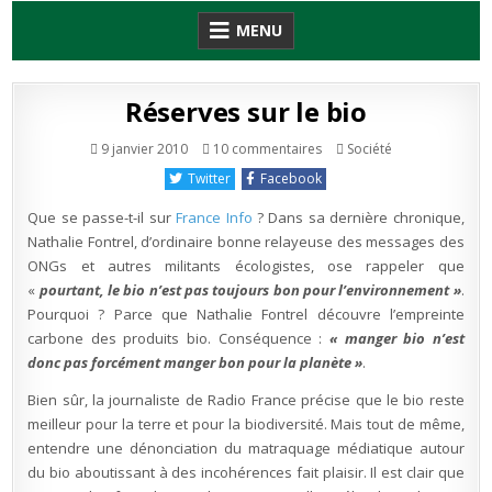
Skip
MENU
to
content
Réserves sur le bio
sur
Publié
9 janvier 2010
10 commentaires
Société
Réserves
en
sur
Twitter
Facebook
le
bio
Que se passe-t-il sur
France Info
? Dans sa dernière chronique,
Nathalie Fontrel, d’ordinaire bonne relayeuse des messages des
ONGs et autres militants écologistes, ose rappeler que
«
pourtant, le bio n’est pas toujours bon pour l’environnement »
.
Pourquoi ? Parce que Nathalie Fontrel découvre l’empreinte
carbone des produits bio. Conséquence :
« manger bio n’est
donc pas forcément manger bon pour la planète »
.
Bien sûr, la journaliste de Radio France précise que le bio reste
meilleur pour la terre et pour la biodiversité. Mais tout de même,
entendre une dénonciation du matraquage médiatique autour
du bio aboutissant à des incohérences fait plaisir. Il est clair que