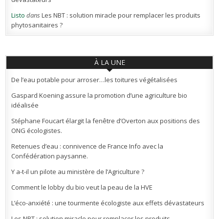
Listo
dans
Les NBT : solution miracle pour remplacer les produits
phytosanitaires ?
À LA UNE
De l’eau potable pour arroser…les toitures végétalisées
Gaspard Koening assure la promotion d’une agriculture bio
idéalisée
Stéphane Foucart élargit la fenêtre d’Overton aux positions des
ONG écologistes.
Retenues d’eau : connivence de France Info avec la
Confédération paysanne.
Y a-t-il un pilote au ministère de l’Agriculture ?
Comment le lobby du bio veut la peau de la HVE
L’éco-anxiété : une tourmente écologiste aux effets dévastateurs
Les NBT : solution miracle pour remplacer les produits