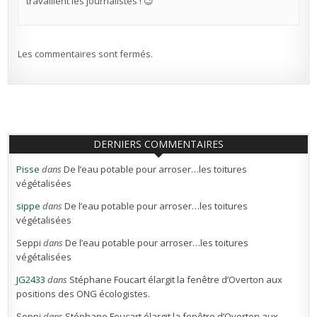
travaillent les journalistes ! 😉
Les commentaires sont fermés.
DERNIERS COMMENTAIRES
Pisse
dans
De l’eau potable pour arroser…les toitures
végétalisées
sippe
dans
De l’eau potable pour arroser…les toitures
végétalisées
Seppi
dans
De l’eau potable pour arroser…les toitures
végétalisées
JG2433
dans
Stéphane Foucart élargit la fenêtre d’Overton aux
positions des ONG écologistes.
Seppi
dans
Stéphane Foucart élargit la fenêtre d’Overton aux