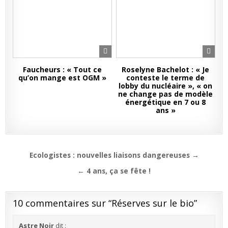
Faucheurs : « Tout ce
Roselyne Bachelot : « Je
qu’on mange est OGM »
conteste le terme de
lobby du nucléaire », « on
ne change pas de modèle
énergétique en 7 ou 8
ans »
Navigation
Ecologistes : nouvelles liaisons dangereuses →
de
← 4 ans, ça se fête !
l’article
10 commentaires sur “
Réserves sur le bio
”
Astre Noir
dit :