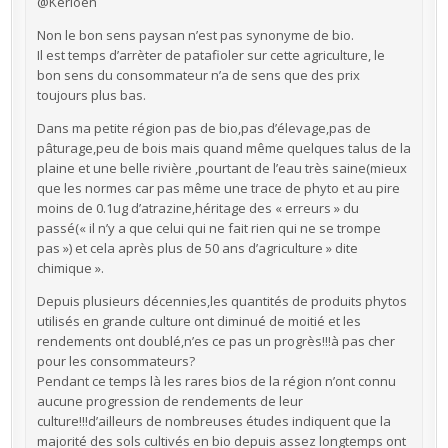
@Kerloen
Non le bon sens paysan n’est pas synonyme de bio.
Il est temps d’arrèter de patafioler sur cette agriculture, le
bon sens du consommateur n’a de sens que des prix
toujours plus bas.
Dans ma petite région pas de bio,pas d’élevage,pas de
pâturage,peu de bois mais quand même quelques talus de la
plaine et une belle rivière ,pourtant de l’eau très saine(mieux
que les normes car pas même une trace de phyto et au pire
moins de 0.1ug d’atrazine,héritage des « erreurs » du
passé(« il n’y a que celui qui ne fait rien qui ne se trompe
pas ») et cela après plus de 50 ans d’agriculture » dite
chimique ».
Depuis plusieurs décennies,les quantités de produits phytos
utilisés en grande culture ont diminué de moitié et les
rendements ont doublé,n’es ce pas un progrès!!!à pas cher
pour les consommateurs?
Pendant ce temps là les rares bios de la région n’ont connu
aucune progression de rendements de leur
culture!!!d’ailleurs de nombreuses études indiquent que la
majorité des sols cultivés en bio depuis assez longtemps ont