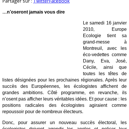
Ce
en
Partager sur :
Twitter
Facebook
que
…n’oseront jamais vous dire
les
candidats
Le samedi 16 janvier
d’Europe
2010, Europe
Ecologie…
Ecologie tient sa
grand-messe à
Montreuil, avec les
éco-vedettes comme
Dany, Eva, José,
Cécile, ainsi que
toutes les têtes de
listes désignées pour les prochaines régionales. Après leur
succès des Européennes, les écologistes affichent de
grandes ambitions. Côté programme, en revanche, ils
n’osent pas afficher leurs véritables idées. Et pour cause : les
positions radicales des écologistes agiraient comme
repoussoir pour de nombreux électeurs.
Donc, pour assurer un nouveau succès électoral, les
écologistes doivent arrondir les angles et policer leur