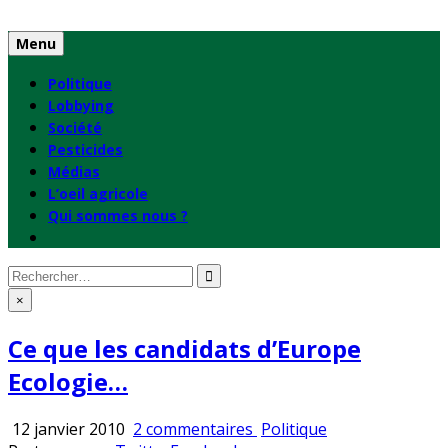
Skip
to
Menu
content
Politique
Lobbying
Société
Pesticides
Médias
L’oeil agricole
Qui sommes nous ?
Rechercher
:
×
Ce que les candidats d’Europe
Ecologie…
sur
Publié
12 janvier 2010
2 commentaires
Politique