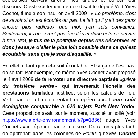
discours. C’est exactement ce que disait le député Vert Yves
Cochet, filmé à son insu, en avril 2009 :
« Le problème, c’est
de savoir si on est écoutés ou pas. Le fait qu’il y ait des gens
encore plus radicaux que moi, j’en suis convaincu.
Seulement, ils ne seront pas écoutés et donc cela ne servira
à rien.
Moi, je fais de la politique depuis des décennies et
donc j’essaye d’aller le plus loin possible dans ce qui est
écoutable, sans que je sois disqualifié.
»
En effet, il faut que cela soit écoutable. Et si ça ne l’est pas,
on se tait. Par exemple, ce même Yves Cochet avait proposé
le 4 avril 2009
de faire voter une directive baptisée
«grève
du troisième ventre»
qui inverserait l’échelle des
prestations familiales
, justifiée, selon les calculs de l’élu
Vert, par le fait qu’un enfant européen aurait
«un coût
écologique comparable à 620 trajets Paris-New York»
.
Cette proposition avait, sur le moment, suscité un tollé (voir
https://www.alerte-environnement.fr/?p=1836
) auquel Yves
Cochet avait répondu par le mutisme.
Deux mois plus tard,
on apprenait dans les colonnes de
Politis
qu’
Y
ves Cochet