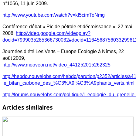
n°1056, 11 juin 2009.
http://www.youtube.com/watch?v=kf5cimToNmg
Conférence-débat « Pic de pétrole et décroissance », 22 mai
2008,
http://video.google.com/videoplay?
docid=7999035285366730032#docid=116456875603329961
Journées d’été Les Verts – Europe Ecologie à Nîmes, 22
août 2009,
http://www.mooveon.net/video_441252015262325
http://hebdo.nouvelobs.com/hebdo/parution/p2352/articles/a4
le_bilan_carbone_des_%C3%A9l%C3%A9phants_verts.html
http://forums.nouvelobs.com/politique/l_ecologie_du_grene
Articles similaires