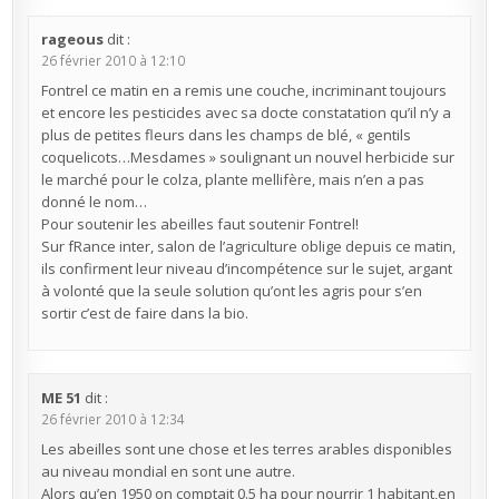
rageous
dit :
26 février 2010 à 12:10
Fontrel ce matin en a remis une couche, incriminant toujours
et encore les pesticides avec sa docte constatation qu’il n’y a
plus de petites fleurs dans les champs de blé, « gentils
coquelicots…Mesdames » soulignant un nouvel herbicide sur
le marché pour le colza, plante mellifère, mais n’en a pas
donné le nom…
Pour soutenir les abeilles faut soutenir Fontrel!
Sur fRance inter, salon de l’agriculture oblige depuis ce matin,
ils confirment leur niveau d’incompétence sur le sujet, argant
à volonté que la seule solution qu’ont les agris pour s’en
sortir c’est de faire dans la bio.
ME 51
dit :
26 février 2010 à 12:34
Les abeilles sont une chose et les terres arables disponibles
au niveau mondial en sont une autre.
Alors qu’en 1950 on comptait 0.5 ha pour nourrir 1 habitant,en