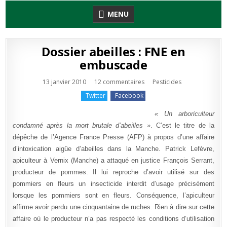
Skip
MENU
to
content
Dossier abeilles : FNE en
embuscade
sur
Publié
13 janvier 2010
12 commentaires
Pesticides
Dossier
en
abeilles
Twitter
Facebook
:
FNE
en
« Un arboriculteur
embuscade
condamné après la mort brutale d’abeilles »
. C’est le titre de la
dépêche de l’Agence France Presse (AFP) à propos d’une affaire
d’intoxication aigüe d’abeilles dans la Manche. Patrick Lefèvre,
apiculteur à Vernix (Manche) a attaqué en justice François Serrant,
producteur de pommes. Il lui reproche d’avoir utilisé sur des
pommiers en fleurs un insecticide interdit d’usage précisément
lorsque les pommiers sont en fleurs. Conséquence, l’apiculteur
affirme avoir perdu une cinquantaine de ruches. Rien à dire sur cette
affaire où le producteur n’a pas respecté les conditions d’utilisation