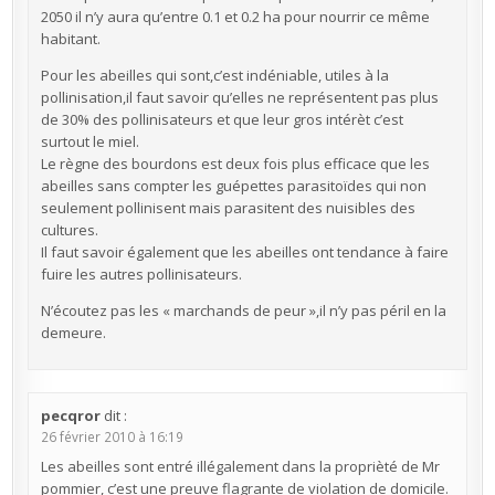
2050 il n’y aura qu’entre 0.1 et 0.2 ha pour nourrir ce même
habitant.
Pour les abeilles qui sont,c’est indéniable, utiles à la
pollinisation,il faut savoir qu’elles ne représentent pas plus
de 30% des pollinisateurs et que leur gros intérèt c’est
surtout le miel.
Le règne des bourdons est deux fois plus efficace que les
abeilles sans compter les guépettes parasitoïdes qui non
seulement pollinisent mais parasitent des nuisibles des
cultures.
Il faut savoir également que les abeilles ont tendance à faire
fuire les autres pollinisateurs.
N’écoutez pas les « marchands de peur »,il n’y pas péril en la
demeure.
pecqror
dit :
26 février 2010 à 16:19
Les abeilles sont entré illégalement dans la proprièté de Mr
pommier, c’est une preuve flagrante de violation de domicile.