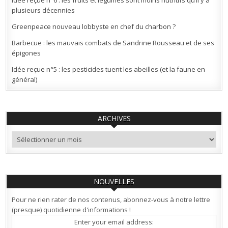
Idée reçue n°6 : les fruits et légumes sont moins nutritifs qu’il y a
plusieurs décennies
Greenpeace nouveau lobbyste en chef du charbon ?
Barbecue : les mauvais combats de Sandrine Rousseau et de ses
épigones
Idée reçue n°5 : les pesticides tuent les abeilles (et la faune en
général)
ARCHIVES
Archives
NOUVELLES
Pour ne rien rater de nos contenus, abonnez-vous à notre lettre
(presque) quotidienne d'informations !
Enter your email address: