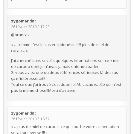
zygomar
dit :
26 février 2010 à 17:23
@brancaz
« …comme c’est le cas en indonésie !!!!! plus de miel de
cacao… »
J’ai cherché sans succès quelques informations sur ce « miel
de cacao » dont je n’avais jamais entendu parler!
Si vous aviez une ou deux références sérieuses là-dessus
çà m’intéresserait!!
Tout ce que j’ai trouvé c’est du »miel AU cacao »….Ce qui n’est
pas la même chose!!Merci d’avance
zygomar
dit :
26 février 2010 à 18:57
« …plus de miel de cacao tt ce qui touche votre alimentation
sera bouleversé !!! »