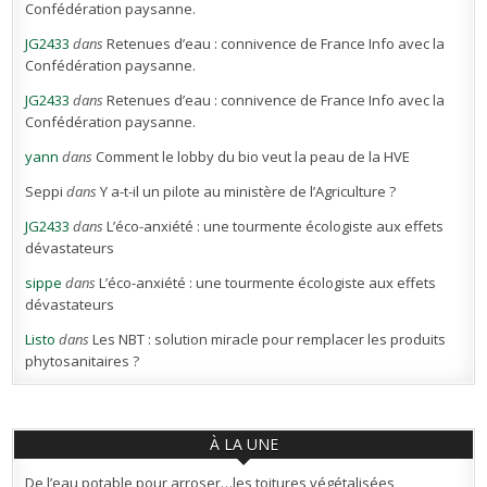
Confédération paysanne.
JG2433
dans
Retenues d’eau : connivence de France Info avec la
Confédération paysanne.
JG2433
dans
Retenues d’eau : connivence de France Info avec la
Confédération paysanne.
yann
dans
Comment le lobby du bio veut la peau de la HVE
Seppi
dans
Y a-t-il un pilote au ministère de l’Agriculture ?
JG2433
dans
L’éco-anxiété : une tourmente écologiste aux effets
dévastateurs
sippe
dans
L’éco-anxiété : une tourmente écologiste aux effets
dévastateurs
Listo
dans
Les NBT : solution miracle pour remplacer les produits
phytosanitaires ?
À LA UNE
De l’eau potable pour arroser…les toitures végétalisées