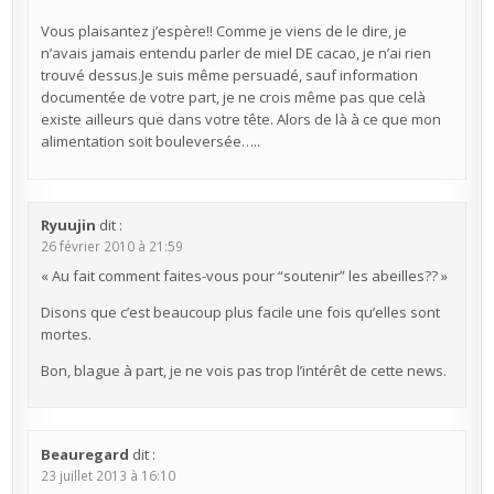
Vous plaisantez j’espère!! Comme je viens de le dire, je
n’avais jamais entendu parler de miel DE cacao, je n’ai rien
trouvé dessus.Je suis même persuadé, sauf information
documentée de votre part, je ne crois même pas que celà
existe ailleurs que dans votre tête. Alors de là à ce que mon
alimentation soit bouleversée…..
Ryuujin
dit :
26 février 2010 à 21:59
« Au fait comment faites-vous pour “soutenir” les abeilles?? »
Disons que c’est beaucoup plus facile une fois qu’elles sont
mortes.
Bon, blague à part, je ne vois pas trop l’intérêt de cette news.
Beauregard
dit :
23 juillet 2013 à 16:10