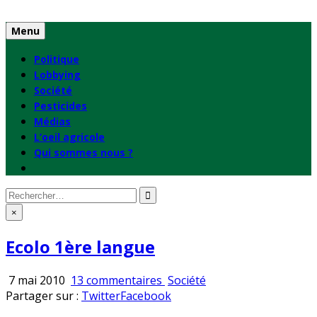
Skip
to
Menu
content
Politique
Lobbying
Société
Pesticides
Médias
L’oeil agricole
Qui sommes nous ?
Rechercher
:
×
Ecolo 1ère langue
sur
Publié
7 mai 2010
13 commentaires
Société
Ecolo
en
Partager sur :
Twitter
Facebook
1ère