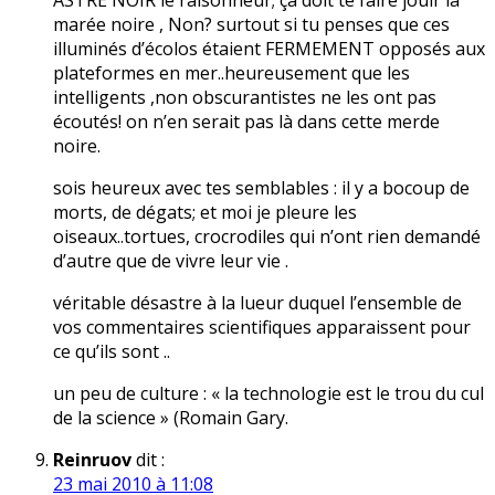
ASTRE NOIR le raisonneur; çà doit te faire jouir la
marée noire , Non? surtout si tu penses que ces
illuminés d’écolos étaient FERMEMENT opposés aux
plateformes en mer..heureusement que les
intelligents ,non obscurantistes ne les ont pas
écoutés! on n’en serait pas là dans cette merde
noire.
sois heureux avec tes semblables : il y a bocoup de
morts, de dégats; et moi je pleure les
oiseaux..tortues, crocrodiles qui n’ont rien demandé
d’autre que de vivre leur vie .
véritable désastre à la lueur duquel l’ensemble de
vos commentaires scientifiques apparaissent pour
ce qu’ils sont ..
un peu de culture : « la technologie est le trou du cul
de la science » (Romain Gary.
Reinruov
dit :
23 mai 2010 à 11:08