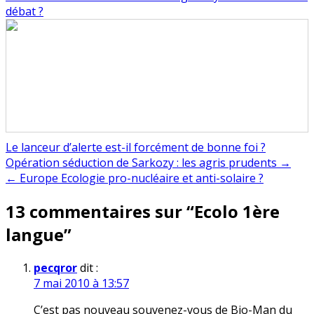
débat ?
Le lanceur d’alerte est-il forcément de bonne foi ?
Navigation
Opération séduction de Sarkozy : les agris prudents →
← Europe Ecologie pro-nucléaire et anti-solaire ?
de
13 commentaires sur “
Ecolo 1ère
l’article
langue
”
pecqror
dit :
7 mai 2010 à 13:57
C’est pas nouveau souvenez-vous de Bio-Man du