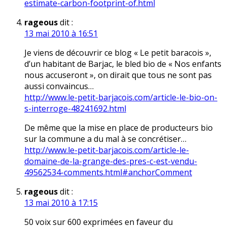
estimate-carbon-footprint-of.html
rageous
dit :
13 mai 2010 à 16:51
Je viens de découvrir ce blog « Le petit baracois »,
d’un habitant de Barjac, le bled bio de « Nos enfants
nous accuseront », on dirait que tous ne sont pas
aussi convaincus…
http://www.le-petit-barjacois.com/article-le-bio-on-
s-interroge-48241692.html
De même que la mise en place de producteurs bio
sur la commune a du mal à se concrétiser…
http://www.le-petit-barjacois.com/article-le-
domaine-de-la-grange-des-pres-c-est-vendu-
49562534-comments.html#anchorComment
rageous
dit :
13 mai 2010 à 17:15
50 voix sur 600 exprimées en faveur du