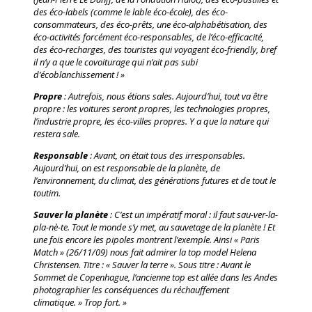
des éco-labels (comme le lable éco-école), des éco-
consommateurs, des éco-prêts, une éco-alphabétisation, des
éco-activités forcément éco-responsables, de l’éco-efficacité,
des éco-recharges, des touristes qui voyagent éco-friendly, bref
il n’y a que le covoiturage qui n’ait pas subi
d’écoblanchissement ! »
Propre
: Autrefois, nous étions sales. Aujourd’hui, tout va être
propre : les voitures seront propres, les technologies propres,
l’industrie propre, les éco-villes propres. Y a que la nature qui
restera sale.
Responsable
: Avant, on était tous des irresponsables.
Aujourd’hui, on est responsable de la planète, de
l’environnement, du climat, des générations futures et de tout le
toutim.
Sauver la planète
: C’est un impératif moral : il faut sau-ver-la-
pla-nè-te. Tout le monde s’y met, au sauvetage de la planète ! Et
une fois encore les pipoles montrent l’exemple. Ainsi « Paris
Match » (26/11/09) nous fait admirer la top model Helena
Christensen. Titre : « Sauver la terre ». Sous titre : Avant le
Sommet de Copenhague, l’ancienne top est allée dans les Andes
photographier les conséquences du réchauffement
climatique. » Trop fort. »