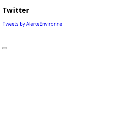
Twitter
Tweets by AlerteEnvironne
Copyright © 2026 Alerte Environnement
Scroll
to
Top