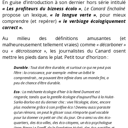
En guise d’introduction à son dernier hors série intitulé
langue
« Les profiteurs du bizness écolo »
,
Le Canard Enchaîné
propose un lexique,
« la langue verte »
, pour mieux
comprendre (et repérer)
« le verbiage écologiquement
correct ».
Au milieu des définitions amusantes (et
malheureusement tellement vraies) comme
« décarboner »
ou
« décroissance »
, les journalistes du Canard osent
mettre les pieds dans le plat. Petit tour d’horizon :
Durable
: Tout doit être durable, et surtout ce qui ne peut pas
l’être : la croissance, par exemple -même un bébé le
comprendrait-, ne pouvant être infinie dans un monde fini, a
peu de chance d’être durable.
Eco
: La méchante écologie d’hier à la René Dumont est
ringarde, tandis que la gentille écologie d’aujourd’hui à la Hulot-
Sarko-Borloo est du dernier chic : vive l’écologie, donc, encore
plus moderne grâce à son préfixe éco ! Devenu aussi parasite
qu’un rémora, on peut le glisser sous n’importe quel vocable
pour lui donner ce petit air chic du jour. On a ainsi vu des éco-
quartiers, des éco-villes, des éco-citoyens, un éco-psychologue
(Jean-Pierre Le Danff, de la Fondation Hulot), des éco-pastilles et