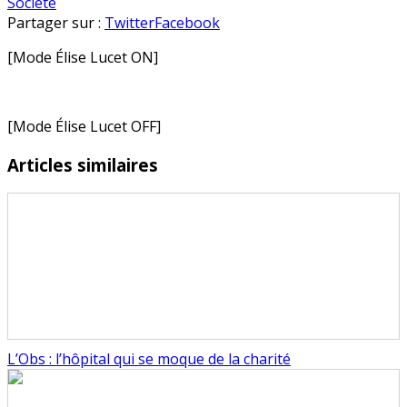
Méfiez-
en
Société
vous
Partager sur :
Twitter
Facebook
de
[Mode Élise Lucet ON]
l’eau…
qui
dort
ou
[Mode Élise Lucet OFF]
pas
d’ailleurs
Articles similaires
L’Obs : l’hôpital qui se moque de la charité