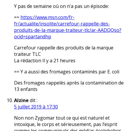
Y pas de semaine où on n’a pas un épisode:
==
https://www.msn.com/fr-
fr/actualite/insolite/carrefour-rappelle-des-
produits-de-la-marque-traiteur-tlc/ar-AADQQso?
ocid=spartandhp
Carrefour rappelle des produits de la marque
traiteur TLC
La rédaction Il y a 21 heures
== Y a aussi des fromages contaminés par E. coli
Des fromages rappelés après la contamination de
13 enfants
Alzine
dit :
5 juillet 2019 à 17:30
Non non Zygomar tout ce qui est naturel et
intoxique, le corps et sérieusement, pas l’esprit
comme les communiqués des médias écolobobos,