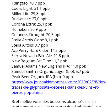
Tsingtao: 49,7 ppb
Coors Light: 31,1 ppb
Miller Lite: 29,8 ppb
Budweiser: 27,0 ppb
Corona Extra: 25,1 ppb
Heineken: 20,9 ppb
Guinness Draught: 20,3 ppb
Stella Artois Cidre: 9,1 ppb
Stella Artois: 8,7 ppb
Ace Perry Hard Cider: 14,5 ppb
Sierra Nevada Pale Ale: 11,8 ppb
New Belgium Fat Tire: 11,2 ppb
Samuel Adams New England IPA: 11,0 ppb
Samuel Smith’s Organic Lager (bio): 5,7 ppb
Peak Beer Organic IPA (bio): 0 ppb.
https://www.journaldemontreal.com/2019/02/28/des-
traces-de-glyphosate-decelees-dans-des-vins-et-
bieres-populaires
Bref méfiez vous des boissons alcoolisées, elles
contiennent aussi ( et surtout) du glyphosate)…en