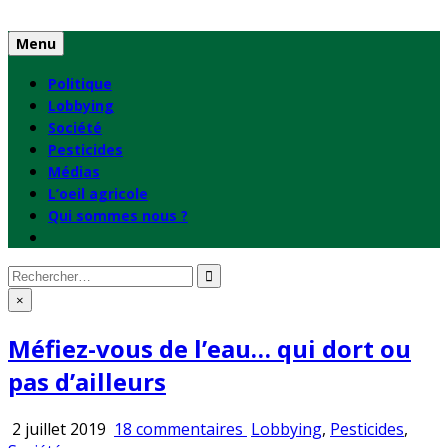
Skip
to
Menu
content
Politique
Lobbying
Société
Pesticides
Médias
L’oeil agricole
Qui sommes nous ?
Rechercher
:
×
Méfiez-vous de l’eau… qui dort ou
pas d’ailleurs
sur
Publié
2 juillet 2019
18 commentaires
Lobbying
,
Pesticides
,