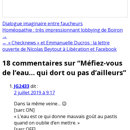
Dialogue imaginaire entre faucheurs
Navigation
Homéopathie : très impressionnant lobbying de Boiron
→
de
← « Checknews » et Emmanuelle Ducros : la lettre
l’article
ouverte de Nicolas Beytout à Libération et Facebook
18 commentaires sur “
Méfiez-vous
de l’eau… qui dort ou pas d’ailleurs
”
JG2433
dit :
2 juillet 2019 à 9:17
Dans la même veine… 😉
[sarc ON]
« L’eau est ce qui donne mauvais goût au pastis
quand on oublie d’en mettre. »
[sarc OFF]