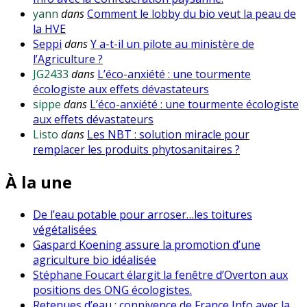
yann
dans
Comment le lobby du bio veut la peau de
la HVE
Seppi
dans
Y a-t-il un pilote au ministère de
l’Agriculture ?
JG2433
dans
L’éco-anxiété : une tourmente
écologiste aux effets dévastateurs
sippe
dans
L’éco-anxiété : une tourmente écologiste
aux effets dévastateurs
Listo
dans
Les NBT : solution miracle pour
remplacer les produits phytosanitaires ?
À la une
De l’eau potable pour arroser…les toitures
végétalisées
Gaspard Koening assure la promotion d’une
agriculture bio idéalisée
Stéphane Foucart élargit la fenêtre d’Overton aux
positions des ONG écologistes.
Retenues d’eau : connivence de France Info avec la