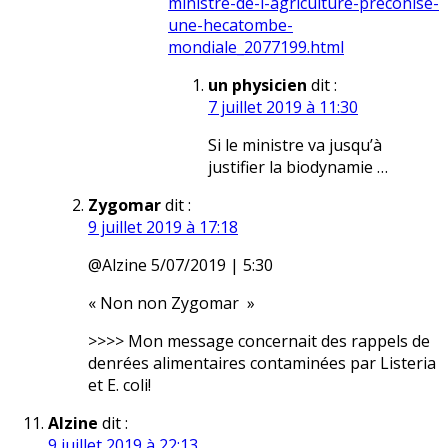
ministre-de-l-agriculture-preconise-
une-hecatombe-
mondiale_2077199.html
un physicien
dit :
7 juillet 2019 à 11:30
Si le ministre va jusqu’à
justifier la biodynamie …
Zygomar
dit :
9 juillet 2019 à 17:18
@Alzine 5/07/2019 | 5:30
« Non non Zygomar »
>>>> Mon message concernait des rappels de
denrées alimentaires contaminées par Listeria
et E. coli!
Alzine
dit :
9 juillet 2019 à 22:13