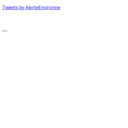
Tweets by AlerteEnvironne
Copyright © 2026 Alerte Environnement
Scroll
to
Top