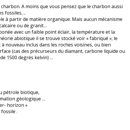
 de charbon. A moins que vous pensez que le charbon aussi
es fossiles….
role à partir de matière organique. Mais aucun mécanisme
 calcaire ou de granit…
onée avec un faible point éclair, la température et la
orie abiotique il se trouve stocké voir « fabriqué »; le
 à nouveau inclus dans les roches voisines, ou bien
urface (cas des précurseurs du diamant, carbone liquide ou
de 1500 degrés kelvin) …
 pétrole biotique,
formation géologique …
er- horizon »
fossile .