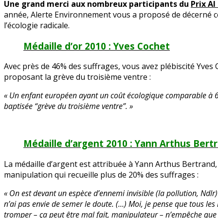
Une grand merci aux nombreux participants du
Prix A
Al
année, Alerte Environnement vous a proposé de décerné ce 
Gore
l’écologie radicale.
2010
Médaille d’or 2010 : Yves Cochet
Avec près de 46% des suffrages, vous avez plébiscité Yves
proposant la grève du troisième ventre :
« Un enfant européen ayant un coût écologique comparable à 620 
baptisée “grève du troisième ventre”. »
Médaille d’argent 2010 : Yann Arthus Bert
La médaille d’argent est attribuée à Yann Arthus Bertrand,
manipulation qui recueille plus de 20% des suffrages :
« On est devant un espèce d’ennemi invisible (la pollution, Ndlr)
n’ai pas envie de semer le doute. (…) Moi, je pense que tous le
tromper – ça peut être mal fait, manipulateur – n’empêche que c