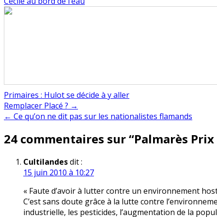
Cécile au bord de l’eau
Primaires : Hulot se décide à y aller
Navigation
Remplacer Placé ? →
← Ce qu’on ne dit pas sur les nationalistes flamands
de
24 commentaires sur “
Palmarès Prix
l’article
Cultilandes
dit :
15 juin 2010 à 10:27
« Faute d’avoir à lutter contre un environnement host
C’est sans doute grâce à la lutte contre l’environneme
industrielle, les pesticides, l’augmentation de la popu