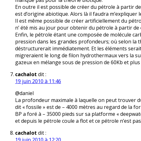
manque pas pour la théorie biotique.
En outre il est possible de créer du pétrole à partir
est d’origine abiotique. Alors là il faudra m’expliquer l
Il est même possible de créer artificiellement du pét
n’ été mis au jour pour obtenir du pétrole à partir de
Enfin, le pétrole étant une composée de molécule carb
pression dans les grandes profondeurs; où selon la thé
déstructurerait immédiatement. Et les éléments serait
migreraient le long de filon hydrothermaux vers la s
gazeux en mélange sous de pression de 60Kb et plus 
cachalot
dit :
19 juin 2010 à 11:46
@daniel
La profondeur maximale à laquelle on peut trouver du
dit « fossile » est de – 4000 mètres au regard de la 
BP a foré à – 35000 pieds sur sa platforme « deepwat
et depuis le pétrole coule a flot et ce pétrole n’est pas 
cachalot
dit :
19 juin 2010 à 12:20