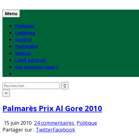
Skip
to
Menu
content
Politique
Lobbying
Société
Pesticides
Médias
L’oeil agricole
Qui sommes nous ?
Rechercher
:
×
Palmarès Prix Al Gore 2010
sur
Publié
15 juin 2010
24 commentaires
Politique
Palmarès
en
Partager sur :
Twitter
Facebook
Prix