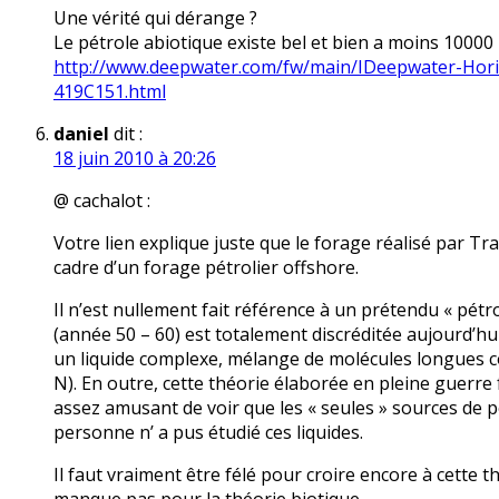
Une vérité qui dérange ?
Le pétrole abiotique existe bel et bien a moins 10000 
http://www.deepwater.com/fw/main/IDeepwater-Horiz
419C151.html
daniel
dit :
18 juin 2010 à 20:26
@ cachalot :
Votre lien explique juste que le forage réalisé par Tr
cadre d’un forage pétrolier offshore.
Il n’est nullement fait référence à un prétendu « pétr
(année 50 – 60) est totalement discréditée aujourd’h
un liquide complexe, mélange de molécules longues 
N). En outre, cette théorie élaborée en pleine guerre f
assez amusant de voir que les « seules » sources de p
personne n’ a pus étudié ces liquides.
Il faut vraiment être félé pour croire encore à cette t