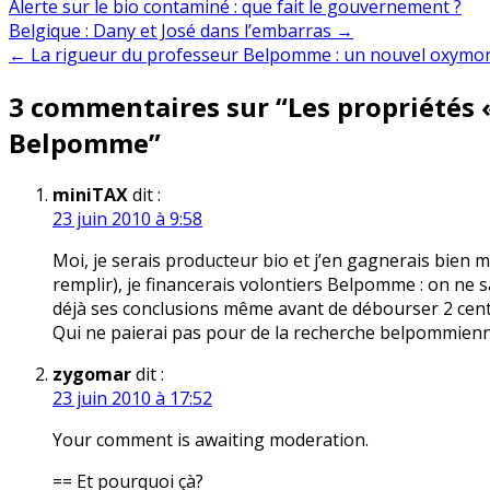
Alerte sur le bio contaminé : que fait le gouvernement ?
Navigation
Belgique : Dany et José dans l’embarras →
← La rigueur du professeur Belpomme : un nouvel oxymor
de
3 commentaires sur “
Les propriétés 
l’article
Belpomme
”
miniTAX
dit :
23 juin 2010 à 9:58
Moi, je serais producteur bio et j’en gagnerais bien m
remplir), je financerais volontiers Belpomme : on ne s
déjà ses conclusions même avant de débourser 2 cent
Qui ne paierai pas pour de la recherche belpommienne
zygomar
dit :
23 juin 2010 à 17:52
Your comment is awaiting moderation.
== Et pourquoi çà?