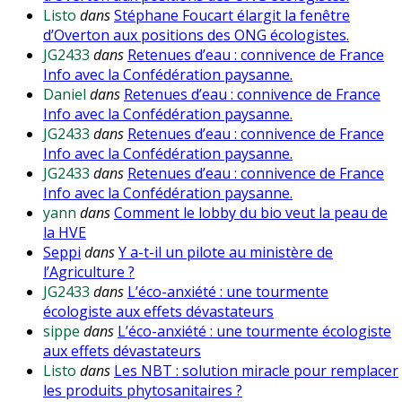
Listo
dans
Stéphane Foucart élargit la fenêtre
d’Overton aux positions des ONG écologistes.
JG2433
dans
Retenues d’eau : connivence de France
Info avec la Confédération paysanne.
Daniel
dans
Retenues d’eau : connivence de France
Info avec la Confédération paysanne.
JG2433
dans
Retenues d’eau : connivence de France
Info avec la Confédération paysanne.
JG2433
dans
Retenues d’eau : connivence de France
Info avec la Confédération paysanne.
yann
dans
Comment le lobby du bio veut la peau de
la HVE
Seppi
dans
Y a-t-il un pilote au ministère de
l’Agriculture ?
JG2433
dans
L’éco-anxiété : une tourmente
écologiste aux effets dévastateurs
sippe
dans
L’éco-anxiété : une tourmente écologiste
aux effets dévastateurs
Listo
dans
Les NBT : solution miracle pour remplacer
les produits phytosanitaires ?