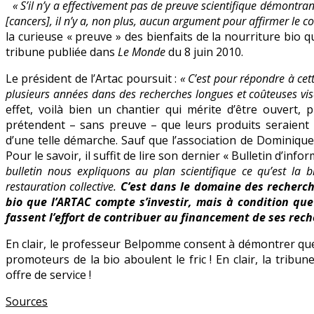
« S’il n’y a effectivement pas de preuve scientifique démontra
« anti-
[cancers], il n’y a, non plus, aucun argument pour affirmer le c
cancer »
la curieuse « preuve » des bienfaits de la nourriture b
selon
tribune publiée dans
Le Monde
du 8 juin 2010.
le
professeur
Le président de l’Artac poursuit :
« C’est pour répondre à cett
Belpomme
plusieurs années dans des recherches longues et coûteuses vis
effet, voilà bien un chantier qui mérite d’être ouvert,
prétendent – sans preuve – que leurs produits seraient 
d’une telle démarche. Sauf que l’association de Dominique
Pour le savoir, il suffit de lire son dernier « Bulletin d’in
bulletin nous expliquons au plan scientifique ce qu’est la bi
restauration collective.
C’est dans le domaine des recherch
bio que l’ARTAC compte s’investir, mais à condition que
fassent l’effort de contribuer au financement de ses rec
En clair, le professeur Belpomme consent à démontrer que l
promoteurs de la bio aboulent le fric ! En clair, la trib
offre de service !
Sources