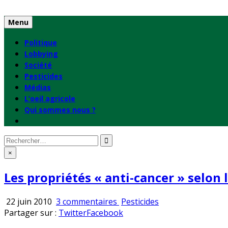
Skip
to
Menu
content
Politique
Lobbying
Société
Pesticides
Médias
L’oeil agricole
Qui sommes nous ?
Rechercher
:
×
Les propriétés « anti-cancer » selo
sur
Publié
22 juin 2010
3 commentaires
Pesticides
Les
en
Partager sur :
Twitter
Facebook
propriétés