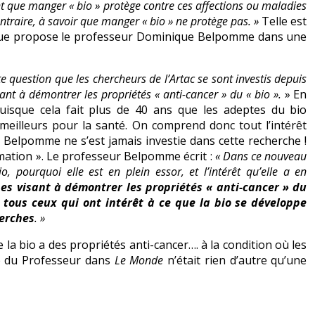
nt que manger « bio » protège contre ces affections ou maladies
ontraire, à savoir que manger « bio » ne protège pas. »
Telle est
io que propose le professeur Dominique Belpomme dans une
e question que les chercheurs de l’Artac se sont investis depuis
ant à démontrer les propriétés « anti-cancer » du « bio ».
» En
 puisque cela fait plus de 40 ans que les adeptes du bio
meilleurs pour la santé. On comprend donc tout l’intérêt
 Belpomme ne s’est jamais investie dans cette recherche !
formation ». Le professeur Belpomme écrit :
« Dans ce nouveau
o, pourquoi elle est en plein essor, et l’intérêt qu’elle a en
es visant à démontrer les propriétés « anti-cancer » du
 tous ceux qui ont intérêt à ce que la bio se développe
herches
. »
a bio a des propriétés anti-cancer…. à la condition où les
une du Professeur dans
Le Monde
n’était rien d’autre qu’une