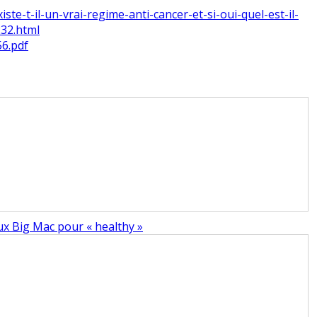
te-t-il-un-vrai-regime-anti-cancer-et-si-oui-quel-est-il-
32.html
56.pdf
eux Big Mac pour « healthy »