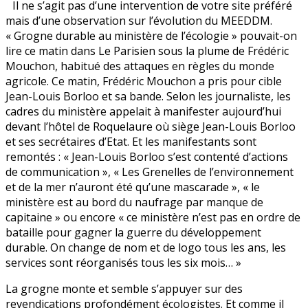
Il ne s’agit pas d’une intervention de votre site préféré
Ministère
mais d’une observation sur l’évolution du MEEDDM.
de
« Grogne durable au ministère de l’écologie » pouvait-on
l’écologie
lire ce matin dans Le Parisien sous la plume de Frédéric
!
Mouchon, habitué des attaques en règles du monde
agricole. Ce matin, Frédéric Mouchon a pris pour cible
Jean-Louis Borloo et sa bande. Selon les journaliste, les
cadres du ministère appelait à manifester aujourd’hui
devant l’hôtel de Roquelaure où siège Jean-Louis Borloo
et ses secrétaires d’Etat. Et les manifestants sont
remontés : « Jean-Louis Borloo s’est contenté d’actions
de communication », « Les Grenelles de l’environnement
et de la mer n’auront été qu’une mascarade », « le
ministère est au bord du naufrage par manque de
capitaine » ou encore « ce ministère n’est pas en ordre de
bataille pour gagner la guerre du développement
durable. On change de nom et de logo tous les ans, les
services sont réorganisés tous les six mois… »
La grogne monte et semble s’appuyer sur des
revendications profondément écologistes. Et comme il