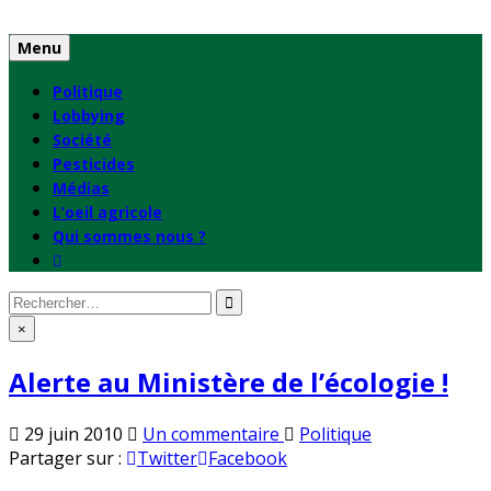
Skip
to
Menu
content
Politique
Lobbying
Société
Pesticides
Médias
L’oeil agricole
Qui sommes nous ?
Rechercher
:
×
Alerte au Ministère de l’écologie !
sur
Publié
29 juin 2010
Un commentaire
Politique
Alerte
en
Partager sur :
Twitter
Facebook
au