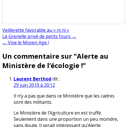
Veillerette favorable au « ni ni »
Navigation
Le Grenelle privé de petits fours →
← Vive le Moyen Age !
de
Un commentaire sur “
Alerte au
l’article
Ministère de l’écologie !
”
Laurent Berthod
dit :
29 juin 2010 à 20:12
Il n’y a pas que dans ce Ministère que les cadres
sont des militants.
Le Ministère de l’Agriculture en est truffé.
Seulement dans une proportion un peu moindre,
sans doute. Il serait intéressant qu’Alerte