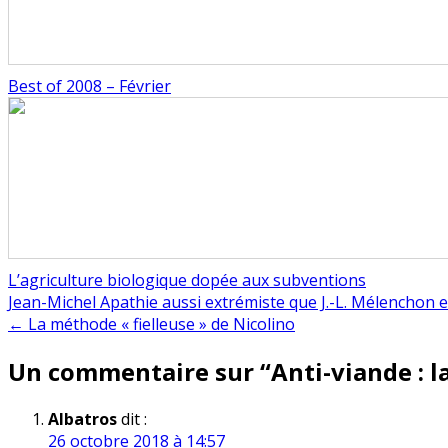
Best of 2008 – Février
L’agriculture biologique dopée aux subventions
Navigation
Jean-Michel Apathie aussi extrémiste que J.-L. Mélenchon 
← La méthode « fielleuse » de Nicolino
de
Un commentaire sur “
Anti-viande : l
l’article
Albatros
dit :
26 octobre 2018 à 14:57