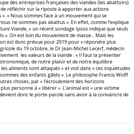
pe des entreprises françaises des viandes (les abattoirs)
 de réfléchir sur la riposte à apporter aux actions
es ». « Nous sommes face à un mouvement qui se
 nous ne sommes pas abattus ». En effet, comme l’explique
lture Viande, « un récent sondage Ipsos indique que seuls
és ». On est loin du mouvement de masse… Mais les
on est donc prévue pour 2019 pour « répondre plus
ricole du 19 octobre, le Dr Jean-Michel Lecerf, médecin
ivement les valeurs de la viande : « Il faut la présenter
tronomique, de notre plaisir et de notre équilibre
s les aliments sont attaqués » et voit dans « ces inquiétudes
s sommes des enfants gâtés ». Le philosophe Francis Wolff
utres choses, par « l’écroulement des horizons
 plus personne à « libérer ». L’animal est « une victime
n devient donc le porte-parole sans avoir à la convaincre de