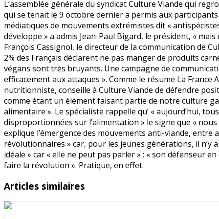
L’assemblée générale du syndicat Culture Viande qui regrou
:
qui se tenait le 9 octobre dernier a permis aux participants
la
médiatiques de mouvements extrémistes dit « antispécist
riposte,
développe » a admis Jean-Paul Bigard, le président, « mais
enfin
François Cassignol, le directeur de la communication de Cu
2% des Français déclarent ne pas manger de produits carn
végans sont très bruyants. Une campagne de communicati
efficacement aux attaques ». Comme le résume La France Ag
nutritionniste, conseille à Culture Viande de défendre posit
comme étant un élément faisant partie de notre culture gas
alimentaire ». Le spécialiste rappelle qu’ « aujourd’hui, tou
disproportionnées sur l’alimentation » le signe que « nou
explique l’émergence des mouvements anti-viande, entre a
révolutionnaires » car, pour les jeunes générations, il n’y a
idéale » car « elle ne peut pas parler » : « son défenseur e
faire la révolution ». Pratique, en effet.
Articles similaires