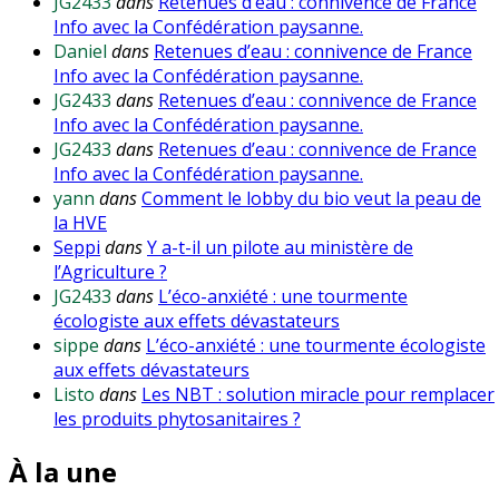
JG2433
dans
Retenues d’eau : connivence de France
Info avec la Confédération paysanne.
Daniel
dans
Retenues d’eau : connivence de France
Info avec la Confédération paysanne.
JG2433
dans
Retenues d’eau : connivence de France
Info avec la Confédération paysanne.
JG2433
dans
Retenues d’eau : connivence de France
Info avec la Confédération paysanne.
yann
dans
Comment le lobby du bio veut la peau de
la HVE
Seppi
dans
Y a-t-il un pilote au ministère de
l’Agriculture ?
JG2433
dans
L’éco-anxiété : une tourmente
écologiste aux effets dévastateurs
sippe
dans
L’éco-anxiété : une tourmente écologiste
aux effets dévastateurs
Listo
dans
Les NBT : solution miracle pour remplacer
les produits phytosanitaires ?
À la une