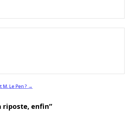
et M. Le Pen ? →
a riposte, enfin
”