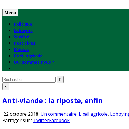
Skip
to
Menu
content
Politique
Lobbying
Société
Pesticides
Médias
L’oeil agricole
Qui sommes nous ?
Rechercher
:
×
Anti-viande : la riposte, enfin
sur
Publié
22 octobre 2018
Un commentaire
L'œil agricole
,
Lobbyin
Anti-
en
Partager sur :
Twitter
Facebook
viande