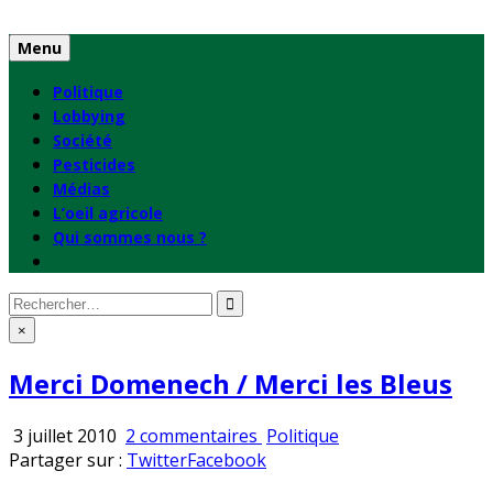
Skip
to
Menu
content
Politique
Lobbying
Société
Pesticides
Médias
L’oeil agricole
Qui sommes nous ?
Rechercher
:
×
Merci Domenech / Merci les Bleus
sur
Publié
3 juillet 2010
2 commentaires
Politique
Merci
en
Partager sur :
Twitter
Facebook
Domenech