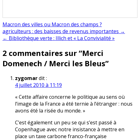
Macron des villes ou Macron des champs ?
Navigation
agriculteurs : des baisses de revenus importantes →
← Bibliothèque verte : Illich et « La Convivialité »
de
2 commentaires sur “
Merci
l’article
Domenech / Merci les Bleus
”
zygomar
dit :
4 juillet 2010 à 11:19
« Cette affaire concerne le politique au sens où
l’image de la France a été ternie à l’étranger : nous
avons été la risée du monde. »
C’est également un peu se qui s’est passé à
Copenhague avec notre insistance à mettre en
place un taxe carbone franco-française