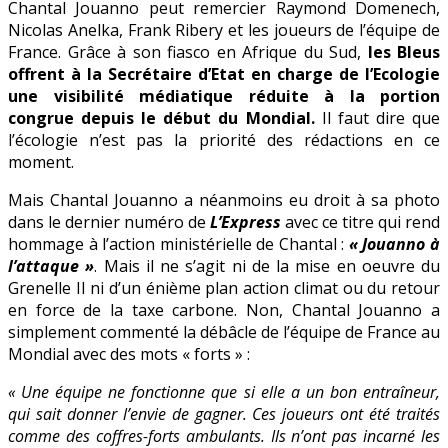
Chantal Jouanno peut remercier Raymond Domenech,
/
Nicolas Anelka, Frank Ribery et les joueurs de l’équipe de
Merci
France. Grâce à son fiasco en Afrique du Sud,
les Bleus
les
offrent à la Secrétaire d’Etat en charge de l’Ecologie
Bleus
une visibilité médiatique réduite à la portion
congrue depuis le début du Mondial.
Il faut dire que
l’écologie n’est pas la priorité des rédactions en ce
moment.
Mais Chantal Jouanno a néanmoins eu droit à sa photo
dans le dernier numéro de
L’Express
avec ce titre qui rend
hommage à l’action ministérielle de Chantal :
« Jouanno à
l’attaque »
. Mais il ne s’agit ni de la mise en oeuvre du
Grenelle II ni d’un énième plan action climat ou du retour
en force de la taxe carbone. Non, Chantal Jouanno a
simplement commenté la débâcle de l’équipe de France au
Mondial avec des mots « forts » :
« Une équipe ne fonctionne que si elle a un bon entraîneur,
qui sait donner l’envie de gagner. Ces joueurs ont été traités
comme des coffres-forts ambulants. Ils n’ont pas incarné les