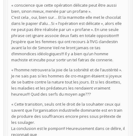
« conscience que cette opération délicate peut être aussi
bien, sinon mieux, menée par un profane ».
C’est cela , oui, bien sur… Et la marmotte elle met le chocolat
dans le papier d’alu…Si « l’opération est délicate », alors elle
ne peut pas être réalisée par un « profane ». En une seule
phrase cet ignare associe deux faits en totale opposition!!!
J’espère que les femmes qui ont recours à l’IVG clandestin
avant la loi de Simone Veil ne liront jamais ce tas
d’immondices idéologiques!!! Il y a bien qu’un homme
machiste et inculte pour sortir un tel fatras de connerie.
« l’homme retrouvera la joie de la sobriété et de l’austérité ».
Je ne sais pas si les hommes de cro-magon étaient si joyeux
de se battre contre la nature tout les jours. Et si les disettes,
les maladies et les prédateurs les rendaient vraiment
heureux!!! Quid des serfs du moyen age???
« Cette transition, seuls ont le droit de la souhaiter ceux qui
savent que l’organisation industrielle dominante est en train
de produire des souffrances encore pires sous prétexte de
les soulager.
La conclusion est le pompon!! Heureusement dans ce délire, il
reconnait que