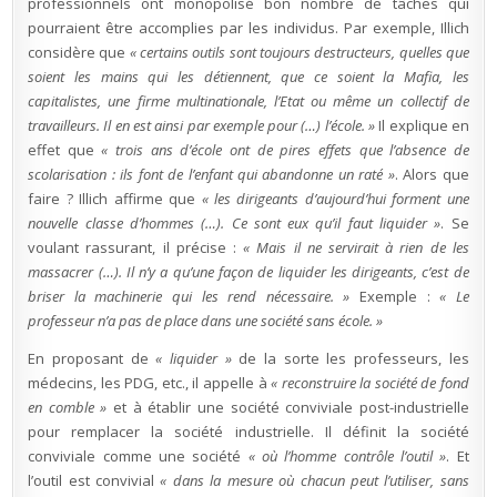
professionnels ont monopolisé bon nombre de tâches qui
pourraient être accomplies par les individus. Par exemple, Illich
considère que
« certains outils sont toujours destructeurs, quelles que
soient les mains qui les détiennent, que ce soient la Mafia, les
capitalistes, une firme multinationale, l’Etat ou même un collectif de
travailleurs. Il en est ainsi par exemple pour (…) l’école. »
Il explique en
effet que
« trois ans d’école ont de pires effets que l’absence de
scolarisation : ils font de l’enfant qui abandonne un raté »
. Alors que
faire ? Illich affirme que
« les dirigeants d’aujourd’hui forment une
nouvelle classe d’hommes (…). Ce sont eux qu’il faut liquider »
. Se
voulant rassurant, il précise :
« Mais il ne servirait à rien de les
massacrer (…). Il n’y a qu’une façon de liquider les dirigeants, c’est de
briser la machinerie qui les rend nécessaire. »
Exemple :
« Le
professeur n’a pas de place dans une société sans école. »
En proposant de
« liquider »
de la sorte les professeurs, les
médecins, les PDG, etc., il appelle à
« reconstruire la société de fond
en comble »
et à établir une société conviviale post-industrielle
pour remplacer la société industrielle. Il définit la société
conviviale comme une société
« où l’homme contrôle l’outil »
. Et
l’outil est convivial
« dans la mesure où chacun peut l’utiliser, sans