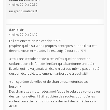
4 juillet 2010 à 20:39
un grand malade!!!!
daniel
dit :
4 juillet 2010 à 21:10
Et il est encore en vie cet abruti????
j’espère qu’il a suivi ses propres préceptes quand il est est
devenu vieux et malade. Il s’est soigné tout seul????
« trois ans d’école ont de pires effets que l’absence de
scolarisation : ils font de l’enfant qui abandonne un raté ».
Et celui qui ne va jamais à l’école n’est pas même pas un raté,
c’est un écervelé, totalement manipulable à souhait!!!
« un système de vélos et de charrettes, motorisés au
besoin »
Des charrettes motorisées, moi j’appelle cela des voitures ou
des camionnettes!!! Et il faut bien des routes pour qu’elles
roulent correctement, sinon cela devient des « méchants »
4X4!!!