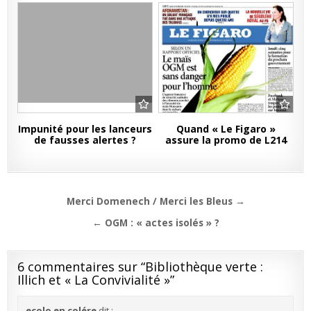
Impunité pour les lanceurs
Quand « Le Figaro »
de fausses alertes ?
assure la promo de L214
Navigation
Merci Domenech / Merci les Bleus →
de
← OGM : « actes isolés » ?
l’article
6 commentaires sur “
Bibliothèque verte :
Illich et « La Convivialité »
”
ecolo en colére
dit :