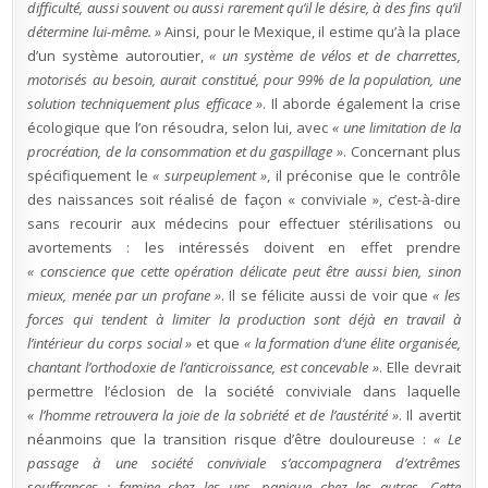
difficulté, aussi souvent ou aussi rarement qu’il le désire, à des fins qu’il
détermine lui-même. »
Ainsi, pour le Mexique, il estime qu’à la place
d’un système autoroutier,
« un système de vélos et de charrettes,
motorisés au besoin, aurait constitué, pour 99% de la population, une
solution techniquement plus efficace »
. Il aborde également la crise
écologique que l’on résoudra, selon lui, avec
« une limitation de la
procréation, de la consommation et du gaspillage »
. Concernant plus
spécifiquement le
« surpeuplement »
, il préconise que le contrôle
des naissances soit réalisé de façon « conviviale », c’est-à-dire
sans recourir aux médecins pour effectuer stérilisations ou
avortements : les intéressés doivent en effet prendre
« conscience que cette opération délicate peut être aussi bien, sinon
mieux, menée par un profane »
. Il se félicite aussi de voir que
« les
forces qui tendent à limiter la production sont déjà en travail à
l’intérieur du corps social »
et que
« la formation d’une élite organisée,
chantant l’orthodoxie de l’anticroissance, est concevable »
. Elle devrait
permettre l’éclosion de la société conviviale dans laquelle
« l’homme retrouvera la joie de la sobriété et de l’austérité »
. Il avertit
néanmoins que la transition risque d’être douloureuse :
« Le
passage à une société conviviale s’accompagnera d’extrêmes
souffrances : famine chez les uns, panique chez les autres. Cette