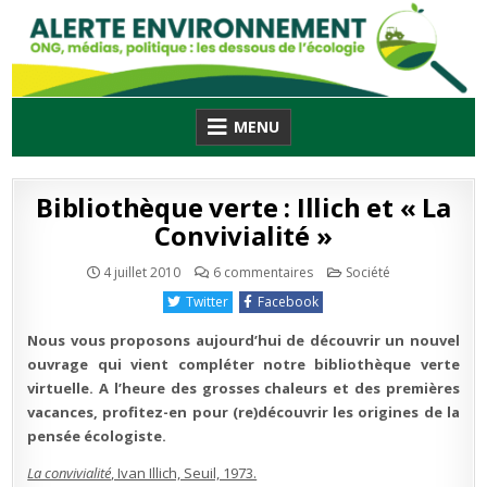
Skip
to
content
MENU
Bibliothèque verte : Illich et « La
Convivialité »
sur
Publié
4 juillet 2010
6 commentaires
Société
Bibliothèque
en
verte
Twitter
Facebook
:
Illich
et
Nous vous proposons aujourd’hui de découvrir un nouvel
« La
Convivialité »
ouvrage qui vient compléter notre bibliothèque verte
virtuelle. A l’heure des grosses chaleurs et des premières
vacances, profitez-en pour (re)découvrir les origines de la
pensée écologiste.
La convivialité
, Ivan Illich, Seuil, 1973.