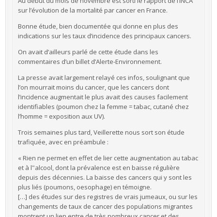
Au début du mois de novembre est sorti le rapport de l’INCA
sur l’évolution de la mortalité par cancer en France.
Bonne étude, bien documentée qui donne en plus des
indications sur les taux d’incidence des principaux cancers.
On avait d’ailleurs parlé de cette étude dans les
commentaires d’un billet d’Alerte-Environnement.
La presse avait largement relayé ces infos, soulignant que
l’on mourrait moins du cancer, que les cancers dont
l’incidence augmentait le plus avait des causes facilement
identifiables (poumon chez la femme = tabac, cutané chez
l’homme = exposition aux UV).
Trois semaines plus tard, Veillerette nous sort son étude
trafiquée, avec en préambule :
« Rien ne permet en effet de lier cette augmentation au tabac
et à l‟alcool, dont la prévalence est en baisse régulière
depuis des décennies. La baisse des cancers qui y sont les
plus liés (poumons, oesophage) en témoigne.
[…] des études sur des registres de vrais jumeaux, ou sur les
changements de taux de cancer des populations migrantes
montrent un lien entre de très nombreux cancer et des