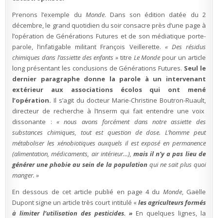
Prenons l’exemple du
Monde
. Dans son édition datée du 2
décembre, le grand quotidien du soir consacre près d’une page à
l’opération de Générations Futures et de son médiatique porte-
parole, l’infatigable militant François Veillerette.
« Des résidus
chimiques dans l’assiette des enfants »
titre
Le Monde
pour un article
long présentant les conclusions de Générations Futures.
Seul le
dernier paragraphe donne la parole à un intervenant
extérieur aux associations écolos qui ont mené
l’opération.
Il s’agit du docteur Marie-Christine Boutron-Ruault,
directeur de recherche à l’Inserm qui fait entendre une voix
dissonante :
« nous avons forcément dans notre assiette des
substances chimiques, tout est question de dose. L’homme peut
métaboliser les xénobiotiques auxquels il est exposé en permanence
(alimentation, médicaments, air intérieur…),
mais il n’y a pas lieu de
générer une phobie au sein de la population
qui ne sait plus quoi
manger. »
En dessous de cet article publié en page 4 du
Monde
, Gaëlle
Dupont signe un article très court intitulé «
les agriculteurs formés
à limiter l’utilisation des pesticides. »
En quelques lignes, la