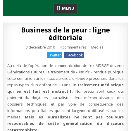
Skip
MENU
to
content
Business de la peur : ligne
éditoriale
sur
Publié
3 décembre 2010
4 commentaires
Médias
Business
en
de
Twitter
Facebook
la
peur
:
Au-delà de l’opération de communication de l’ex-MDRGF devenu
ligne
éditoriale
Générations Futures, la traitement de
« l’étude »
rendue publique
cette semaine sur les
« substances chimiques »
présentes dans les
repas types d’un enfant de 10 ans,
le traitement médiatique
qui en est fait est instructif.
Nombreux sont ceux qui
pointent du doigt les journalistes, leur méconnaissance des
dossiers techniques et par voie de conséquence des
informations peu fiables qui sont largement diffusées par les
médias.
Mais les journalistes ne sont pas toujours
responsables de cette généralisation du discours
catastrophiste.