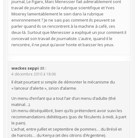
journal, Le Figaro, Marc Menessier fait admirablement sont
travail de journaliste de la rubrique scientifique et Yves
Miserey lamentablement le sien dans la rubrique
environnement ? Je ne sais pas comment ils peuvent se
parler quand ils se rencontrent à la machine à café, ces
deux-là. Surtout que Menessier a expliqué un jour comment il
concevait son travail de journaliste. L’autre, quand il le
rencontre, il ne peut qu’avoir honte et baisser les yeux.
wackes seppi
dit :
4 décembre 2010 à 18:06
Il était pourtant si simple de démonter le mécanisme du
« lanceur d’alerte », sinon d’alarme.
Un menu d’enfant qui a tout l’air d’un menu d’adulte (thé
matinal…).
Un menu déséquilibré, bien qu’ils prétendent avoir suivi les
recommandations diététiques (pas de féculents à midi, à part
le pain).
L’achat, entre juillet et septembre de pommes… du Brésil et
de haricots… du Kenya (et des citrons d’Argentine).