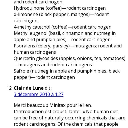
and rodent carcinogen
Hydroquinone (coffee)—rodent carcinogen
d-limonene (black pepper, mangos)—rodent
carcinogen
4-methylcatechol (coffee)—rodent carcinogen
Methyl eugenol (basil, cinnamon and nutmeg in
apple and pumpkin pies)—rodent carcinogen
Psoralens (celery, parsley)—mutagens; rodent and
human carcinogens
Quercetin glycosides (apples, onions, tea, tomatoes)
—mutagens and rodent carcinogens
Safrole (nutmeg in apple and pumpkin pies, black
pepper)—rodent carcinogen
Clair de Lune
dit :
3 décembre 2010 à 1:27
Merci beaucoup Minitax pour le lien.
L’introduction est croustillante : « No human diet
can be free of naturally occurring chemicals that are
rodent carcinogens. Of the chemicals that people