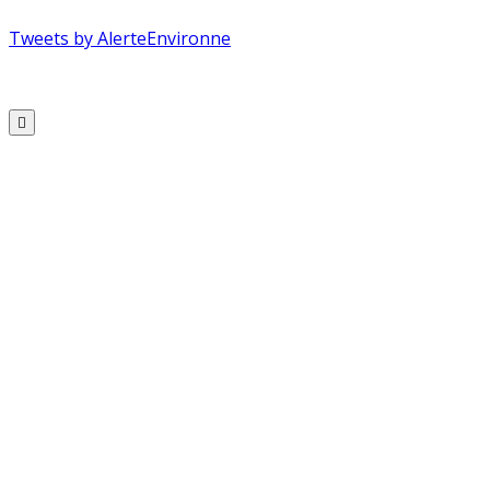
Tweets by AlerteEnvironne
Copyright © 2026 Alerte Environnement
Scroll
to
Top