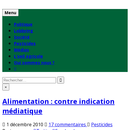
Skip
to
Menu
content
Politique
Lobbying
Société
Pesticides
Médias
L’oeil agricole
Qui sommes nous ?
Rechercher
:
×
Alimentation : contre indication
médiatique
sur
Publié
1 décembre 2010
17 commentaires
Pesticides