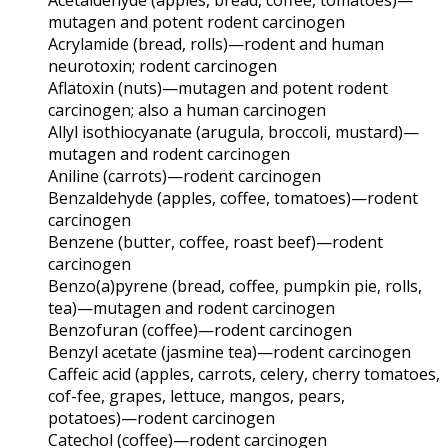
Acetaldehyde (apples, bread, coffee, tomatoes)—
mutagen and potent rodent carcinogen
Acrylamide (bread, rolls)—rodent and human
neurotoxin; rodent carcinogen
Aflatoxin (nuts)—mutagen and potent rodent
carcinogen; also a human carcinogen
Allyl isothiocyanate (arugula, broccoli, mustard)—
mutagen and rodent carcinogen
Aniline (carrots)—rodent carcinogen
Benzaldehyde (apples, coffee, tomatoes)—rodent
carcinogen
Benzene (butter, coffee, roast beef)—rodent
carcinogen
Benzo(a)pyrene (bread, coffee, pumpkin pie, rolls,
tea)—mutagen and rodent carcinogen
Benzofuran (coffee)—rodent carcinogen
Benzyl acetate (jasmine tea)—rodent carcinogen
Caffeic acid (apples, carrots, celery, cherry tomatoes,
cof-fee, grapes, lettuce, mangos, pears,
potatoes)—rodent carcinogen
Catechol (coffee)—rodent carcinogen