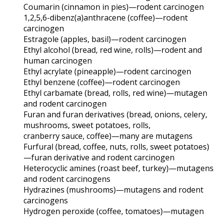
Coumarin (cinnamon in pies)—rodent carcinogen
1,2,5,6-dibenz(a)anthracene (coffee)—rodent
carcinogen
Estragole (apples, basil)—rodent carcinogen
Ethyl alcohol (bread, red wine, rolls)—rodent and
human carcinogen
Ethyl acrylate (pineapple)—rodent carcinogen
Ethyl benzene (coffee)—rodent carcinogen
Ethyl carbamate (bread, rolls, red wine)—mutagen
and rodent carcinogen
Furan and furan derivatives (bread, onions, celery,
mushrooms, sweet potatoes, rolls,
cranberry sauce, coffee)—many are mutagens
Furfural (bread, coffee, nuts, rolls, sweet potatoes)
—furan derivative and rodent carcinogen
Heterocyclic amines (roast beef, turkey)—mutagens
and rodent carcinogens
Hydrazines (mushrooms)—mutagens and rodent
carcinogens
Hydrogen peroxide (coffee, tomatoes)—mutagen