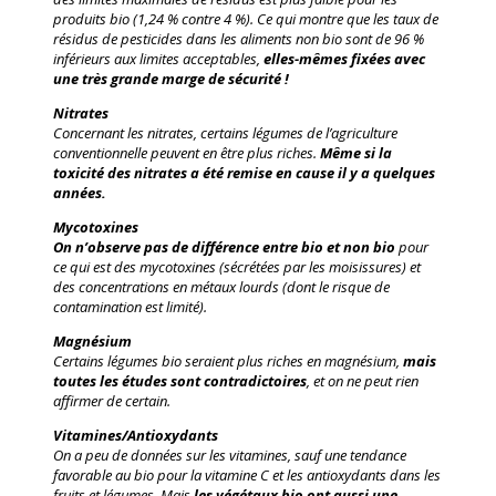
produits bio (1,24 % contre 4 %). Ce qui montre que les taux de
résidus de pesticides dans les aliments non bio sont de 96 %
inférieurs aux limites acceptables,
elles-mêmes fixées avec
une très grande marge de sécurité !
Nitrates
Concernant les nitrates, certains légumes de l’agriculture
conventionnelle peuvent en être plus riches.
Même si la
toxicité des nitrates a été remise en cause il y a quelques
années.
Mycotoxines
On n’observe pas de différence entre bio et non bio
pour
ce qui est des mycotoxines (sécrétées par les moisissures) et
des concentrations en métaux lourds (dont le risque de
contamination est limité).
Magnésium
Certains légumes bio seraient plus riches en magnésium,
mais
toutes les études sont contradictoires
, et on ne peut rien
affirmer de certain.
Vitamines/Antioxydants
On a peu de données sur les vitamines, sauf une tendance
favorable au bio pour la vitamine C et les antioxydants dans les
fruits et légumes. Mais
les végétaux bio ont aussi une