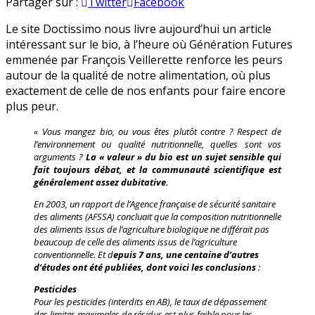
Alimentation
en
Partager sur :
Twitter
Facebook
:
Le site Doctissimo nous livre aujourd’hui un article
contre
intéressant sur le bio, à l’heure où Génération Futures
indication
emmenée par François Veillerette renforce les peurs
médiatique
autour de la qualité de notre alimentation, où plus
exactement de celle de nos enfants pour faire encore
plus peur.
« Vous mangez bio, ou vous êtes plutôt contre ? Respect de
l’environnement ou qualité nutritionnelle, quelles sont vos
arguments ?
La « valeur » du bio est un sujet sensible qui
fait toujours débat, et la communauté scientifique est
généralement assez dubitative.
En 2003, un rapport de l’Agence française de sécurité sanitaire
des aliments (AFSSA) concluait que la composition nutritionnelle
des aliments issus de l’agriculture biologique ne différait pas
beaucoup de celle des aliments issus de l’agriculture
conventionnelle. Et d
epuis 7 ans, une centaine d’autres
d’études ont été publiées, dont voici les conclusions
:
Pesticides
Pour les pesticides (interdits en AB), le taux de dépassement
des limites maximales de résidus est plus faible pour les