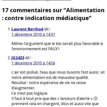
de
17 commentaires sur “
Alimentation
l’article
: contre indication médiatique
”
Laurent Berthod
dit :
1 décembre 2010 à 14:31
Même l’argument que le bio serait plus favorable à
l’environnement est FAUX !
JG2433
dit :
1 décembre 2010 à 14:56
L’air est pollué, l’eau que nous buvons l’est aussi ; et
notre alimentation est de mauvaise qualité.
Résultat : notre espérance de vie ne cesse
d’augmenter.
Ce n’est pas logique.
Il faut à tout prix que des « lanceurs d’alerte » 🙁
prennent cela en chargent, illico et aussi vite que