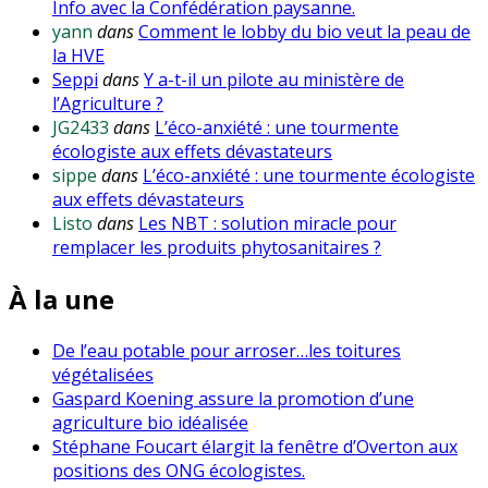
Info avec la Confédération paysanne.
yann
dans
Comment le lobby du bio veut la peau de
la HVE
Seppi
dans
Y a-t-il un pilote au ministère de
l’Agriculture ?
JG2433
dans
L’éco-anxiété : une tourmente
écologiste aux effets dévastateurs
sippe
dans
L’éco-anxiété : une tourmente écologiste
aux effets dévastateurs
Listo
dans
Les NBT : solution miracle pour
remplacer les produits phytosanitaires ?
À la une
De l’eau potable pour arroser…les toitures
végétalisées
Gaspard Koening assure la promotion d’une
agriculture bio idéalisée
Stéphane Foucart élargit la fenêtre d’Overton aux
positions des ONG écologistes.