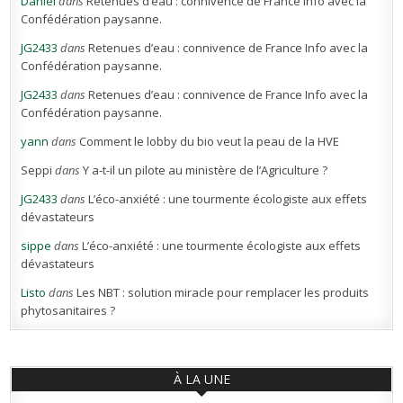
Daniel
dans
Retenues d’eau : connivence de France Info avec la
Confédération paysanne.
JG2433
dans
Retenues d’eau : connivence de France Info avec la
Confédération paysanne.
JG2433
dans
Retenues d’eau : connivence de France Info avec la
Confédération paysanne.
yann
dans
Comment le lobby du bio veut la peau de la HVE
Seppi
dans
Y a-t-il un pilote au ministère de l’Agriculture ?
JG2433
dans
L’éco-anxiété : une tourmente écologiste aux effets
dévastateurs
sippe
dans
L’éco-anxiété : une tourmente écologiste aux effets
dévastateurs
Listo
dans
Les NBT : solution miracle pour remplacer les produits
phytosanitaires ?
À LA UNE