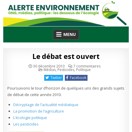
Skip
to
content
MENU
Le débat est ouvert
sur
30 décembre 2010
7 commentaires
Publié
Le
Médias
,
Pesticides
,
Politique
en
débat
est
Twitter
Facebook
ouvert
Poursuivons le tour d’horizon de quelques uns des grands sujets
de débat de cette année 2010.
Décryptage de l’actualité médiatique
La promotion de l’agriculture
L’écologie politique
Les pesticides