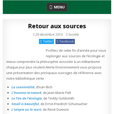
Skip
MENU
to
content
Retour aux sources
Publié
29 décembre 2010
Société
en
Twitter
Facebook
Profitez de cette fin d’année pour vous
replonger aux sources de l’écologie et
mieux comprendre la philosophie associée à un militantisme
chaque jour plus virulent.Alerte Environnement vous propose
une présentation des principaux ouvrages de référence avec
notre bibliothèque verte :
La convivialité
, d’Ivan Illich
L’homme re-naturé
, de Jean-Marie Pelt
Le Tao de l’écologie
, de Teddy Goldsmith
Small is beautiful
, de Ernst-Friedrich Schumacher
L’utopie ou la mort
, de René Dumont