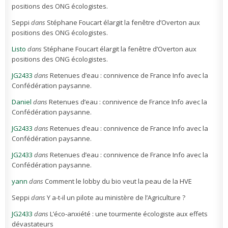
positions des ONG écologistes.
Seppi
dans
Stéphane Foucart élargit la fenêtre d’Overton aux
positions des ONG écologistes.
Listo
dans
Stéphane Foucart élargit la fenêtre d’Overton aux
positions des ONG écologistes.
JG2433
dans
Retenues d’eau : connivence de France Info avec la
Confédération paysanne.
Daniel
dans
Retenues d’eau : connivence de France Info avec la
Confédération paysanne.
JG2433
dans
Retenues d’eau : connivence de France Info avec la
Confédération paysanne.
JG2433
dans
Retenues d’eau : connivence de France Info avec la
Confédération paysanne.
yann
dans
Comment le lobby du bio veut la peau de la HVE
Seppi
dans
Y a-t-il un pilote au ministère de l’Agriculture ?
JG2433
dans
L’éco-anxiété : une tourmente écologiste aux effets
dévastateurs