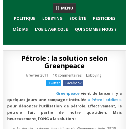
Skip
MENU
to
content
POLITIQUE
LOBBYING
SOCIÉTÉ
PESTICIDES
MÉDIAS
L’OEIL AGRICOLE
QUI SOMMES NOUS ?
Pétrole : la solution selon
Greenpeace
sur
Publié
6 février 2011
10 commentaires
Lobbying
Pétrole
en
:
Twitter
Facebook
la
solution
selon
Greenpeace
vient de lancer il y a
Greenpeace
quelques jours une campagne intitulée
« Pétrol addict »
pour dénoncer l’utilisation de pétrole. Effectivement, le
pétrole fait partie de notre quotidien. Mais
heureusement, l’ONG a la solution :
« Le dernier scénario énergétique de Greenpeace (juin 2010)