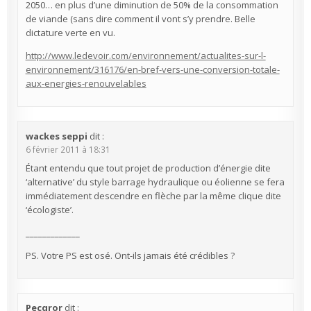
2050… en plus d’une diminution de 50% de la consommation
de viande (sans dire comment il vont s’y prendre. Belle
dictature verte en vu.
http://www.ledevoir.com/environnement/actualites-sur-l-
environnement/316176/en-bref-vers-une-conversion-totale-
aux-energies-renouvelables
wackes seppi
dit :
6 février 2011 à 18:31
Étant entendu que tout projet de production d’énergie dite
‘alternative’ du style barrage hydraulique ou éolienne se fera
immédiatement descendre en flèche par la même clique dite
‘écologiste’.
_____________
PS. Votre PS est osé. Ont-ils jamais été crédibles ?
Pecqror
dit :