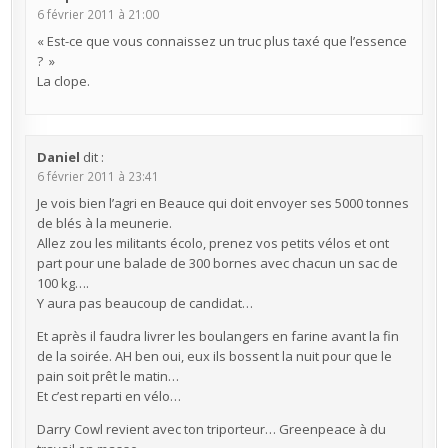
6 février 2011 à 21:00
« Est-ce que vous connaissez un truc plus taxé que l’essence
? »
La clope.
Daniel
dit :
6 février 2011 à 23:41
Je vois bien l’agri en Beauce qui doit envoyer ses 5000 tonnes
de blés à la meunerie.
Allez zou les militants écolo, prenez vos petits vélos et ont
part pour une balade de 300 bornes avec chacun un sac de
100 kg….
Y aura pas beaucoup de candidat…
Et après il faudra livrer les boulangers en farine avant la fin
de la soirée. AH ben oui, eux ils bossent la nuit pour que le
pain soit prêt le matin…
Et c’est reparti en vélo…
Darry Cowl revient avec ton triporteur… Greenpeace à du