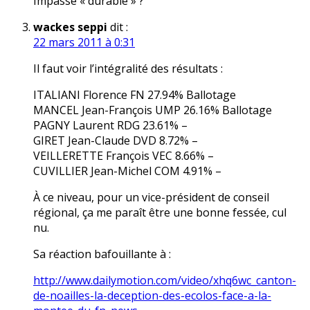
Impasse « durable » ?
wackes seppi
dit :
22 mars 2011 à 0:31
Il faut voir l’intégralité des résultats :
ITALIANI Florence FN 27.94% Ballotage
MANCEL Jean-François UMP 26.16% Ballotage
PAGNY Laurent RDG 23.61% –
GIRET Jean-Claude DVD 8.72% –
VEILLERETTE François VEC 8.66% –
CUVILLIER Jean-Michel COM 4.91% –
À ce niveau, pour un vice-président de conseil
régional, ça me paraît être une bonne fessée, cul
nu.
Sa réaction bafouillante à :
http://www.dailymotion.com/video/xhq6wc_canton-
de-noailles-la-deception-des-ecolos-face-a-la-