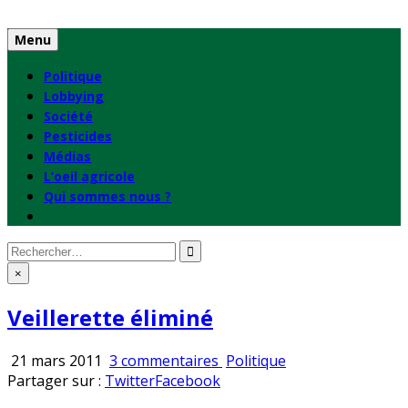
Skip
to
Menu
content
Politique
Lobbying
Société
Pesticides
Médias
L’oeil agricole
Qui sommes nous ?
Rechercher
:
×
Veillerette éliminé
sur
Publié
21 mars 2011
3 commentaires
Politique
Veillerette
en
Partager sur :
Twitter
Facebook
éliminé