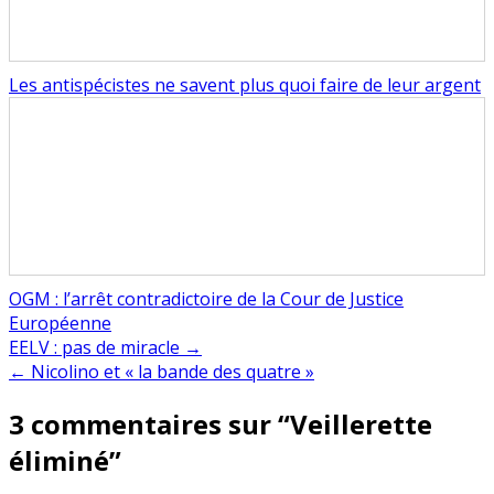
Les antispécistes ne savent plus quoi faire de leur argent
OGM : l’arrêt contradictoire de la Cour de Justice
Européenne
Navigation
EELV : pas de miracle →
← Nicolino et « la bande des quatre »
de
3 commentaires sur “
Veillerette
l’article
éliminé
”