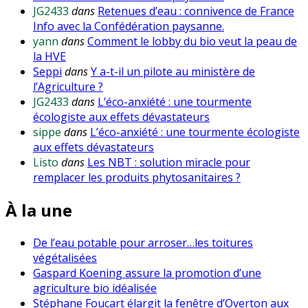
JG2433
dans
Retenues d’eau : connivence de France
Info avec la Confédération paysanne.
yann
dans
Comment le lobby du bio veut la peau de
la HVE
Seppi
dans
Y a-t-il un pilote au ministère de
l’Agriculture ?
JG2433
dans
L’éco-anxiété : une tourmente
écologiste aux effets dévastateurs
sippe
dans
L’éco-anxiété : une tourmente écologiste
aux effets dévastateurs
Listo
dans
Les NBT : solution miracle pour
remplacer les produits phytosanitaires ?
À la une
De l’eau potable pour arroser…les toitures
végétalisées
Gaspard Koening assure la promotion d’une
agriculture bio idéalisée
Stéphane Foucart élargit la fenêtre d’Overton aux