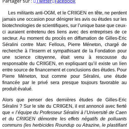
Que
en
Partager sur :
Twitter
Facebook
penser
des
Les militants anti-OGM, et le CRIIGEN en tête, ne perdent
dernières
jamais une occasion pour dénigrer les avis ou études sur les
études
biotechnologies de scientifiques, sur l’unique base que ceux-
de
ci auraient entretenu des liens avec des entreprises de ce
Gilles-
secteur. Au moment du procès en diffamation de Gilles-Eric
Eric
Séralini contre Marc Fellous, Pierre Méneton, chargé de
Séralini
recherche à l’Inserm et sympathisant de la Fondation pour
?
une science citoyenne, était venu à rescousse du
responsable du CRIIGEN, en expliquant qu’il existe un lien
entre source de financement et conclusions des études. Pour
Pierre Méneton, tout comme pour Séralini, une étude
financée par le privé sera presque toujours favorable au
produit évalué.
Alors que penser des dernières études de Gilles-Eric
Séralini ? Sur le site du CRIIGEN, il est annoncé avec fierté
que
« l’équipe du Professeur Séralini à l’Université de Caen
et du CRIIGEN démontre les effets négatifs de polluants
communs (les herbicides Roundup ou Atrazine, le plastifiant