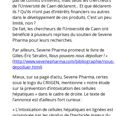
pas de conflits d’intérêts, mais seuls les chercheurs
de l’Université de Caen déclarent… Et que déclarent-
ils ? Qu’ils n’ont pas d’intérêts financiers ou autres
dans le
développement
de ces produits. C’est un peu
limité, non ?
De fait, les chercheurs de l’Université de Caen ont
bénéficié à plusieurs reprises du soutien de Sevene
Pharma pour leurs recherches.
Par ailleurs, Sevene Pharma promeut le livre de
Gilles-Éric Séralini,
Nous pouvons nous dépolluer ! »
(
http://www.sevenepharma.com/bibliographie/nous-
depolluer.html
).
Mieux, sur sa page d’actu, Sevene Pharma, certes
sous le logo du CRIIGEN, mentionne « notre étude
sur la prévention d’intoxication des cellules
hépatiques » dans le cadre de droite. Le texte de
l’annonce est d’ailleurs fort curieux :
« L’intoxication de cellules hépatiques en lignées est
provoquée par les résidus de l’herbicide majeur du