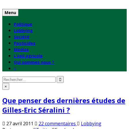
Skip
to
Menu
content
Politique
Lobbying
Société
Pesticides
Médias
L’oeil agricole
Qui sommes nous ?
Rechercher
:
×
Que penser des dernières études de
Gilles-Eric Séralini ?
sur
Publié
27 avril 2011
22 commentaires
Lobbying