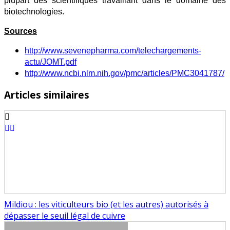
plupart des scientifiques travaillant dans le domaine des
biotechnologies.
Sources
http://www.sevenepharma.com/telechargements-
actu/JOMT.pdf
http://www.ncbi.nlm.nih.gov/pmc/articles/PMC3041787/
Articles similaires
Mildiou : les viticulteurs bio (et les autres) autorisés à
dépasser le seuil légal de cuivre