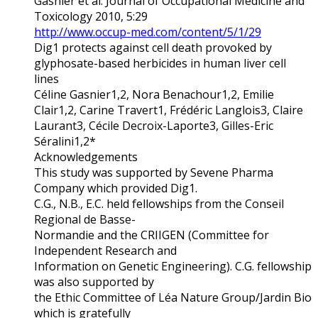
Gasnier et al. Journal of Occupational Medicine and
Toxicology 2010, 5:29
http://www.occup-med.com/content/5/1/29
Dig1 protects against cell death provoked by
glyphosate-based herbicides in human liver cell
lines
Céline Gasnier1,2, Nora Benachour1,2, Emilie
Clair1,2, Carine Travert1, Frédéric Langlois3, Claire
Laurant3, Cécile Decroix-Laporte3, Gilles-Eric
Séralini1,2*
Acknowledgements
This study was supported by Sevene Pharma
Company which provided Dig1.
C.G., N.B., E.C. held fellowships from the Conseil
Regional de Basse-
Normandie and the CRIIGEN (Committee for
Independent Research and
Information on Genetic Engineering). C.G. fellowship
was also supported by
the Ethic Committee of Léa Nature Group/Jardin Bio
which is gratefully