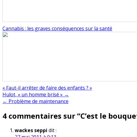
Cannabis : les graves conséquences sur la santé
« Faut-il arrêter de faire des enfants ? »
Navigation
Hulot, « un homme brisé » →
← Problème de maintenance
de
4 commentaires sur “
C’est le bouquet
l’article
wackes seppi
dit :