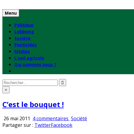
Skip
to
Menu
content
Politique
Lobbying
Société
Pesticides
Médias
L’oeil agricole
Qui sommes nous ?
Rechercher
:
×
C’est le bouquet !
sur
Publié
26 mai 2011
4 commentaires
Société
C’est
en
Partager sur :
Twitter
Facebook
le