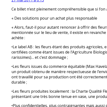
27 mai 2011 à 0:13
Ce billet n’est pleinement compréhensible que si l’on a
« Des solutions pour un achat plus responsable
« Alors, faut-il pour autant renoncer à offrir des fleurs
mentionnée sur le lieu de vente, il existe en revanche
achète :
•Le label AB : les fleurs étant des produits agricoles,
certifiées comme étant issues de l’Agriculture Biologiq
rarissimes)… et c’est dommage ;
•Les fleurs issues du commerce équitable (Max Havelaa
un produit obtenu de manière respectueuse de l’envi
ont travaillé pour sa production ont été correctemen
durable ;
•Les fleurs produites localement : la Charte Qualité Fl
présentant une très bonne tenue en vase, une product
•Plus confidentielles, plus contraignantes mais aussi 