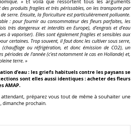
conomique. »
Et voilà que ressortent tous les arguments
t des produits fragiles et très périssables, on les transporte par
e serre. Ensuite, la floriculture est particulièrement polluante.
hable : pour fournir au consommateur des fleurs parfaites, les
ois très dangereux et interdits en Europe), d’engrais et d’eau
ues à vaporiser). Elles sont également fragiles et sensibles aux
pour certaines. Trop souvent, il faut donc les cultiver sous serre,
 (chauffage ou réfrigération, et donc émission de CO2), un
nes périodes de l’année (c’est notamment le cas en Hollande) et,
leine terre. »
tion d’eau : les griefs habituels contre les paysans se
ections sont elles aussi identiques : acheter des fleurs
les AMAP.
 En attendant, préparez vous tout de même à souhaiter une
, dimanche prochain.