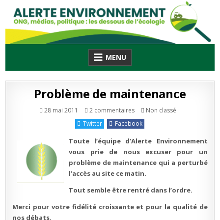
Skip
to
content
MENU
Problème de maintenance
sur
Publié
28 mai 2011
2 commentaires
Non classé
Problème
en
de
Twitter
Facebook
maintenance
Toute l’équipe d’Alerte Environnement
vous prie de nous excuser pour un
problème de maintenance qui a perturbé
l’accès au site ce matin.
Tout semble être rentré dans l’ordre.
Merci pour votre fidélité croissante et pour la qualité de
nos débats.