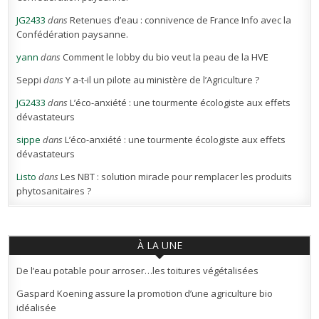
JG2433
dans
Retenues d’eau : connivence de France Info avec la
Confédération paysanne.
yann
dans
Comment le lobby du bio veut la peau de la HVE
Seppi
dans
Y a-t-il un pilote au ministère de l’Agriculture ?
JG2433
dans
L’éco-anxiété : une tourmente écologiste aux effets
dévastateurs
sippe
dans
L’éco-anxiété : une tourmente écologiste aux effets
dévastateurs
Listo
dans
Les NBT : solution miracle pour remplacer les produits
phytosanitaires ?
À LA UNE
De l’eau potable pour arroser…les toitures végétalisées
Gaspard Koening assure la promotion d’une agriculture bio
idéalisée