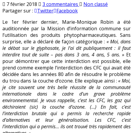
sur
Publié
7 février 2018
3 commentaires
Non classé
M-
en
Partager sur :
Twitter
Facebook
M
Le 1er février dernier, Marie-Monique Robin a été
Robin
auditionnée par la Mission d’information commune sur
défend
l’utilisation des produits phytopharmaceutiques. Sans
«
surprise, elle a déclaré de façon catégorique :
« Moi, dans
l’interdiction
le débat sur le glyphosate, je l’ai dit publiquement : il faut
brutale
interdire tout de suite – pas dans 3 ans, 4 ans, 5 ans. »
Et
»
pour démontrer que cette interdiction est possible, elle
du
prend comme exemple l’interdiction des CFC qui avait été
glyphosate
décidée dans les années 80 afin de résoudre le problème
avec
du trou dans la couche d’ozone. Elle explique ainsi :
« Moi,
un
je cite souvent une très belle réussite de la communauté
exemple
internationale dans le cadre d’un grave problème
foireux
environnemental. Je vous rappelle, c’est les CFC, les gaz qui
déchiraient (sic) la couche d’ozone. (…) En fait, c’est
l’interdiction brutale qui a permis la recherche rapide
d’alternatives et leur généralisation. Les CFC, c’est
l’interdiction qui a permis… ils ont trouvé très rapidement des
alternatives. »