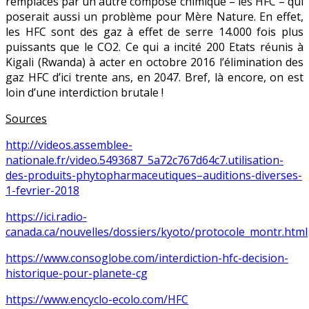
remplacés par un autre composé chimique – les HFC – qui
poserait aussi un problème pour Mère Nature. En effet,
les HFC sont des gaz à effet de serre 14.000 fois plus
puissants que le CO2. Ce qui a incité 200 Etats réunis à
Kigali (Rwanda) à acter en octobre 2016 l’élimination des
gaz HFC d’ici trente ans, en 2047. Bref, là encore, on est
loin d’une interdiction brutale !
Sources
http://videos.assemblee-
nationale.fr/video.5493687_5a72c767d64c7.utilisation-
des-produits-phytopharmaceutiques–auditions-diverses-
1-fevrier-2018
https://ici.radio-
canada.ca/nouvelles/dossiers/kyoto/protocole_montr.html
https://www.consoglobe.com/interdiction-hfc-decision-
historique-pour-planete-cg
https://www.encyclo-ecolo.com/HFC