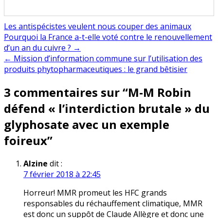
Les antispécistes veulent nous couper des animaux
Navigation
Pourquoi la France a-t-elle voté contre le renouvellement
d’un an du cuivre ? →
de
← Mission d’information commune sur l’utilisation des
l’article
produits phytopharmaceutiques : le grand bêtisier
3 commentaires sur “
M-M Robin
défend « l’interdiction brutale » du
glyphosate avec un exemple
foireux
”
Alzine
dit :
7 février 2018 à 22:45
Horreur! MMR promeut les HFC grands
responsables du réchauffement climatique, MMR
est donc un suppôt de Claude Allègre et donc une