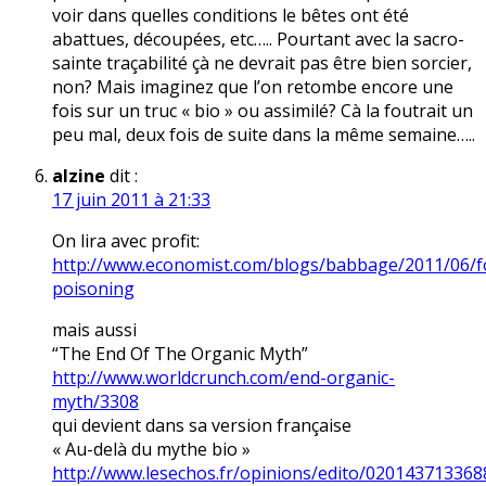
voir dans quelles conditions le bêtes ont été
abattues, découpées, etc….. Pourtant avec la sacro-
sainte traçabilité çà ne devrait pas être bien sorcier,
non? Mais imaginez que l’on retombe encore une
fois sur un truc « bio » ou assimilé? Cà la foutrait un
peu mal, deux fois de suite dans la même semaine…..
alzine
dit :
17 juin 2011 à 21:33
On lira avec profit:
http://www.economist.com/blogs/babbage/2011/06/f
poisoning
mais aussi
“The End Of The Organic Myth”
http://www.worldcrunch.com/end-organic-
myth/3308
qui devient dans sa version française
« Au-delà du mythe bio »
http://www.lesechos.fr/opinions/edito/020143713368