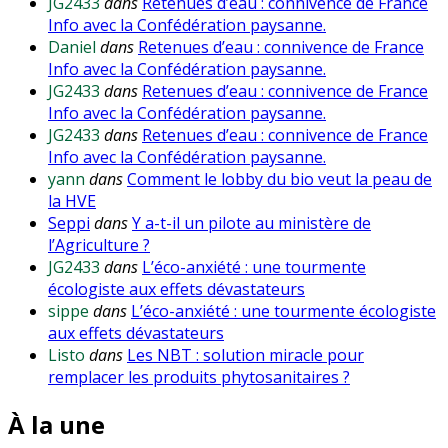
JG2433
dans
Retenues d’eau : connivence de France
Info avec la Confédération paysanne.
Daniel
dans
Retenues d’eau : connivence de France
Info avec la Confédération paysanne.
JG2433
dans
Retenues d’eau : connivence de France
Info avec la Confédération paysanne.
JG2433
dans
Retenues d’eau : connivence de France
Info avec la Confédération paysanne.
yann
dans
Comment le lobby du bio veut la peau de
la HVE
Seppi
dans
Y a-t-il un pilote au ministère de
l’Agriculture ?
JG2433
dans
L’éco-anxiété : une tourmente
écologiste aux effets dévastateurs
sippe
dans
L’éco-anxiété : une tourmente écologiste
aux effets dévastateurs
Listo
dans
Les NBT : solution miracle pour
remplacer les produits phytosanitaires ?
À la une