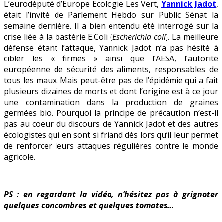
L’eurodéputé d’Europe Ecologie Les Vert,
Yannick Jadot
,
principe
était l’invité de Parlement Hebdo sur Public Sénat la
de
semaine dernière. Il a bien entendu été interrogé sur la
précaution
crise liée à la bastérie E.Coli (
Escherichia coli
). La meilleure
?
défense étant l’attaque, Yannick Jadot n’a pas hésité à
cibler les « firmes » ainsi que l’AESA, l’autorité
européenne de sécurité des aliments, responsables de
tous les maux. Mais peut-être pas de l’épidémie qui a fait
plusieurs dizaines de morts et dont l’origine est à ce jour
une contamination dans la production de graines
germées bio. Pourquoi la principe de précaution n’est-il
pas au coeur du discours de Yannick Jadot et des autres
écologistes qui en sont si friand dès lors qu’il leur permet
de renforcer leurs attaques régulières contre le monde
agricole.
PS : en regardant la vidéo, n’hésitez pas à grignoter
quelques concombres et quelques tomates…