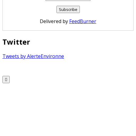
Delivered by
FeedBurner
Twitter
Tweets by AlerteEnvironne
Copyright © 2026 Alerte Environnement
Scroll
to
Top