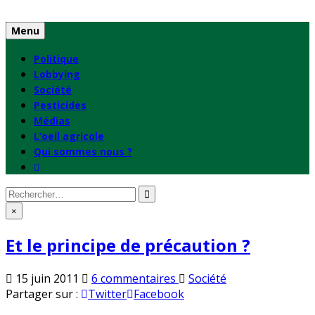
Skip
to
Menu
content
Politique
Lobbying
Société
Pesticides
Médias
L’oeil agricole
Qui sommes nous ?
Rechercher
:
×
Et le principe de précaution ?
sur
Publié
15 juin 2011
6 commentaires
Société
Et
en
Partager sur :
Twitter
Facebook
le