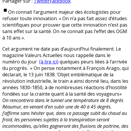
Le
en
Partager sur :
Twitter
Facebook
train,
On connait l’argument majeur des écologistes pour
c’est
refuser toute innovation. « On n’a pas fait assez d’études
comme
scientifiques pour prouver que cette innovation n’est pas
les
sans effet sur la santé. On ne connait pas l’effet des OGM
OGM
à 10 ans ».
:
dangereux
Cet argument ne date pas d’aujourd’hui finalement. Le
!
magazine Valeurs Actuelles nous rappelle dans le
numéro du jour
(à lire ici)
quelques peurs liées à l’arrivée
du progrès. » On pense notamment à François Arago, qui
déclarait, le 13 juin 1838. ‘Objet emblématique de la
révolution industrielle, le train a ainsi donné lieu, dans les
années 1830-1850, à de nombreuses réactions d’hostilité
fondées sur la crainte quant à la santé des voyageurs«
On rencontrera dans le tunnel une température de 8 degrés
Réaumur, en venant d’en subir une de 40 à 45 degrés.
J’affirme sans hésiter que, dans ce passage subit du chaud au
froid, les personnes sujettes à la transpiration seront
incommodées, qu’elles gagneront des fluxions de poitrine, des