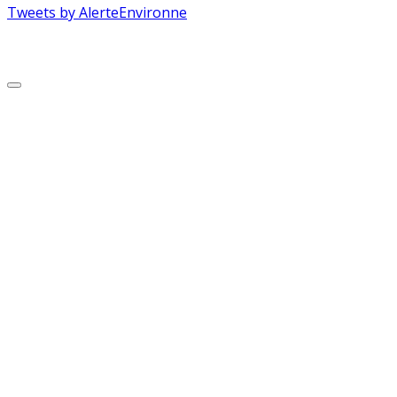
Tweets by AlerteEnvironne
Copyright © 2026 Alerte Environnement
Scroll
to
Top