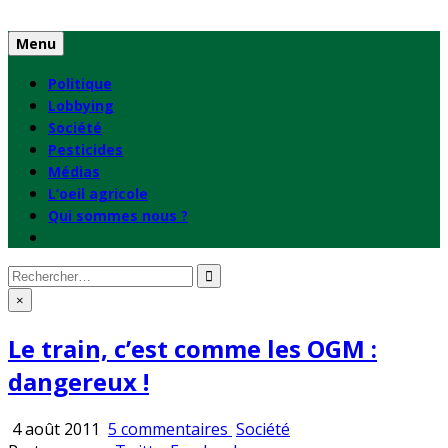
Skip
to
Menu
content
Politique
Lobbying
Société
Pesticides
Médias
L’oeil agricole
Qui sommes nous ?
Rechercher
:
×
Le train, c’est comme les OGM :
dangereux !
sur
Publié
4 août 2011
5 commentaires
Société