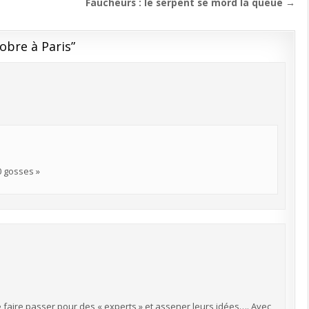
Faucheurs : le serpent se mord la queue →
tobre à Paris
”
50 gosses »
 faire passer pour des « experts » et assener leurs idées…. Avec