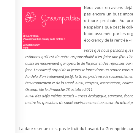
Nous vous en avions déjà p
pas encore un buzz import
octobre prochain. Au pro
Rappelons que c’est le colle
bobo assumée par les orga
éco-trendy de la rentrée » !
Parce que nous pensons que l’
estimons qu’il est de notre responsabilité d’en faire une fête. L’
aussi un mouvement qui apporte de l’espoir et des réponses aux d
face. Le collectif Appel de la jeunesse lance donc un rendez-vous an
Au-delà d’un événement festif, la Greenpride vise le rassemblemen
l’environnement et de la santé. Ainsi, citoyens, associations, collec
Greenpride le dimanche 23 octobre 2011.
Au vu des défis inédits actuels – crises écologique, sanitaire, éco
mettre les questions de santé-environnement au coeur du débat pub
La date retenue n’est pas le fruit du hasard. La Greenpride au