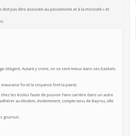
e doit pas être associée au pessimisme et à la morosité » et
on.
age obligent. Autant y croire, on se sent mieux dans ses baskets
a mauvaise foi et la croyance font la paire).
 chez les écolos faute de pouvoir faire carrière dans un autre
gé d’adhérer au Modem, évidemment, compte tenu de Bayrou, elle
es gourous.