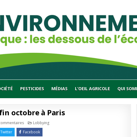
OCIÉTÉ
PESTICIDES
MÉDIAS
L’OEIL AGRICOLE
QUI SOM
fin octobre à Paris
sur
Publié
commentaires
Lobbying
La
en
Greenpride,
Twitter
Facebook
fin