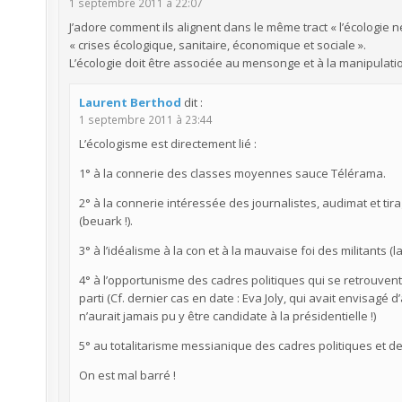
1 septembre 2011 à 22:07
J’adore comment ils alignent dans le même tract « l’écologie n
« crises écologique, sanitaire, économique et sociale ».
L’écologie doit être associée au mensonge et à la manipulati
Laurent Berthod
dit :
1 septembre 2011 à 23:44
L’écologisme est directement lié :
1° à la connerie des classes moyennes sauce Télérama.
2° à la connerie intéressée des journalistes, audimat et tir
(beuark !).
3° à l’idéalisme à la con et à la mauvaise foi des militants (l
4° à l’opportunisme des cadres politiques qui se retrouvent
parti (Cf. dernier cas en date : Eva Joly, qui avait envisa
n’aurait jamais pu y être candidate à la présidentielle !)
5° au totalitarisme messianique des cadres politiques et d
On est mal barré !