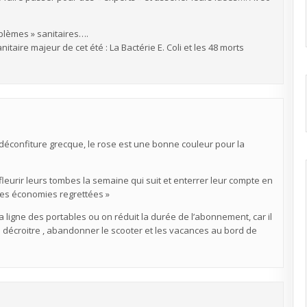
blèmes » sanitaires….
nitaire majeur de cet été : La Bactérie E. Coli et les 48 morts
e déconfiture grecque, le rose est une bonne couleur pour la
fleurir leurs tombes la semaine qui suit et enterrer leur compte en
A mes économies regrettées »
 ligne des portables ou on réduit la durée de l’abonnement, car il
l décroitre , abandonner le scooter et les vacances au bord de