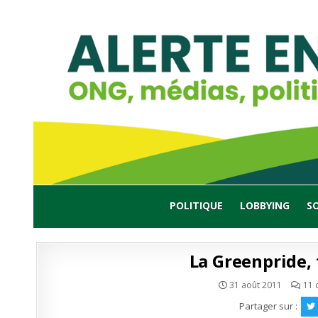
Skip
to
content
POLITIQUE
LOBBYING
S
La Greenpride, 
31 août 2011
11 
Partager sur :