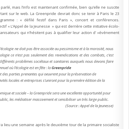
octobre
à
arlé, mais l’info est maintenant confirmée, bien qu’elle ne suscite
Paris
ant sur le web. La Greenpride devrait donc se tenir à Paris le 23
gramme : « défilé festif dans Paris », concert et conférences.
ctif « L’Appel de la Jeunesse » qui est derrière cette initiative écolo-
nisateurs qui n’hésitent pas à qualifier leur action d' »événement
écologie ne doit pas être associée au pessimisme et à la morosité, nous
écologie ce n’est pas seulement des revendications et des combats, c’est
ifférents problèmes sociétaux et sanitaires auxquels nous devons faire
nuel où l’écologie est en fête : la
Greenpride
t des parties prenantes qui oeuvrent pour la préservation de
tivités locales et entreprises s’uniront pour la première édition de la
nomique et sociale – la Greenpride sera une excellente opportunité pour
lic, les médiatiser massivement et sensibiliser un très large public.
(Source : Appel de la Jeunesse)
ra lieu une semaine après le deuxième tour de la primaire socialiste