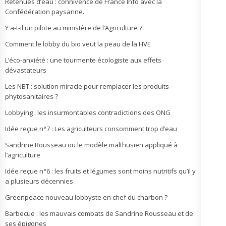
Retenues d’eau : connivence de France Info avec la
Confédération paysanne.
Y a-t-il un pilote au ministère de l’Agriculture ?
Comment le lobby du bio veut la peau de la HVE
L’éco-anxiété : une tourmente écologiste aux effets
dévastateurs
Les NBT : solution miracle pour remplacer les produits
phytosanitaires ?
Lobbying : les insurmontables contradictions des ONG
Idée reçue n°7 : Les agriculteurs consomment trop d’eau
Sandrine Rousseau ou le modèle malthusien appliqué à
l’agriculture
Idée reçue n°6 : les fruits et légumes sont moins nutritifs qu’il y
a plusieurs décennies
Greenpeace nouveau lobbyste en chef du charbon ?
Barbecue : les mauvais combats de Sandrine Rousseau et de
ses épigones