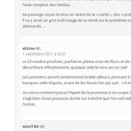
l’aide complice des médias…
Au passage voyez la mise en avant de la « santé », des « pro
Il va y avoir un gros traficotage de la vérité sur le problème sa
allemands….
alzine
dit :
1 septembre 2011 à 20:21
Le 23 octobre prochain, parfait en pleine crise de l’Euro et d
déconfiture effectivement, quoique celle là sera arc en ciel!
Les parisiens auront certainement la tête ailleurs, pensant à 
banques celle d’après, avant de les fleurir l’an qui suit : » 
On verra comment passe l’Appel de la jeunesse si on coupe la
s’agit bien d’une jeunesse dorée sur tranche que l’on voit ma
l’océan.
miniTAX
dit :