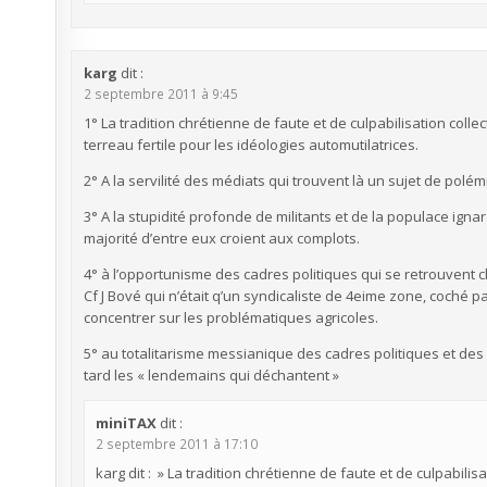
karg
dit :
2 septembre 2011 à 9:45
1° La tradition chrétienne de faute et de culpabilisation coll
terreau fertile pour les idéologies automutilatrices.
2° A la servilité des médiats qui trouvent là un sujet de polém
3° A la stupidité profonde de militants et de la populace igna
majorité d’entre eux croient aux complots.
4° à l’opportunisme des cadres politiques qui se retrouvent c
Cf J Bové qui n’était q’un syndicaliste de 4eime zone, coché 
concentrer sur les problématiques agricoles.
5° au totalitarisme messianique des cadres politiques et des
tard les « lendemains qui déchantent »
miniTAX
dit :
2 septembre 2011 à 17:10
karg dit : » La tradition chrétienne de faute et de culpabilisat