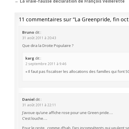
Navigation
← La vraie-fausse déclaration de François Veillerette
de
l’article
11 commentaires sur “
La Greenpride, fin oc
Bruno
dit :
31 août 2011 à 20:43
Que dira la Droite Populaire ?
karg
dit :
2 septembre 2011 à 9:46
« Il faut pas fiscaliser les allocations des familles qui font 
Daniel
dit :
31 août 2011 à 22:11
J’avoue qu’une affiche rose pour une Green pride….
C’est louche….
Pour le reste , comme d’hab. Des incompétents qui veulent se