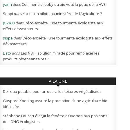
yann
dans
Comment le lobby du bio veut la peau de la HVE
Seppi
dans
Y a-t-il un pilote au ministère de l’Agriculture ?
JG2433
dans
L’éco-anxiété : une tourmente écologiste aux
effets dévastateurs
sippe
dans
L’éco-anxiété : une tourmente écologiste aux effets
dévastateurs
Listo
dans
Les NBT : solution miracle pour remplacer les
produits phytosanitaires ?
À LA UNE
De l’eau potable pour arroser…les toitures végétalisées
Gaspard Koening assure la promotion d’une agriculture bio
idéalisée
Stéphane Foucart élargit la fenêtre d’Overton aux positions
des ONG écologistes.