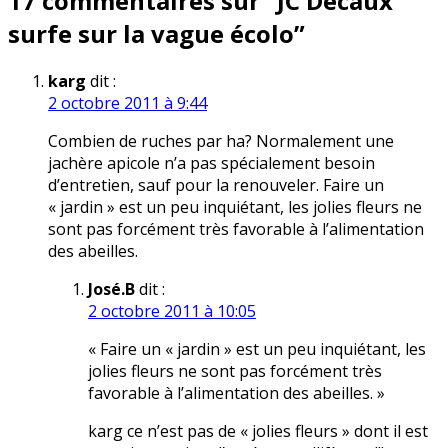
17 commentaires sur “
JC Decaux
l’article
surfe sur la vague écolo
”
karg
dit :
2 octobre 2011 à 9:44
Combien de ruches par ha? Normalement une
jachère apicole n’a pas spécialement besoin
d’entretien, sauf pour la renouveler. Faire un
« jardin » est un peu inquiétant, les jolies fleurs ne
sont pas forcément très favorable à l’alimentation
des abeilles.
José.B
dit :
2 octobre 2011 à 10:05
« Faire un « jardin » est un peu inquiétant, les
jolies fleurs ne sont pas forcément très
favorable à l’alimentation des abeilles. »
karg ce n’est pas de « jolies fleurs » dont il est