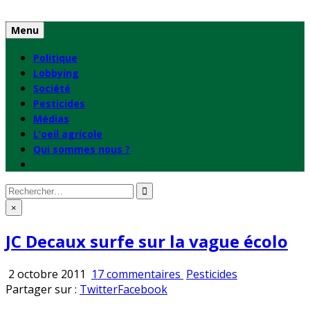
Skip
to
Menu
content
Politique
Lobbying
Société
Pesticides
Médias
L’oeil agricole
Qui sommes nous ?
Rechercher
:
×
JC Decaux surfe sur la vague écolo
sur
Publié
2 octobre 2011
17 commentaires
Pesticides
JC
en
Partager sur :
Twitter
Facebook
Decaux