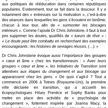
aux politiques de rééducation dans certaines républiques
populaires. Evidemment, tout se fait dans la douceur. Il y a
notamment des « entrevues sur la motivation », c’est-à-dire
des séances dans lesquelles les gens s’écoutent en binôme,
chacun à leur tour, afin de
« surmonter les blocages
intérieurs »
. Comme l’ajoute Dr Chris Johnstone, il faut à tout
pris supprimer les doutes, qualifiés de
« tueurs de rêve »
:
« Le doute peut être combattu en recherchant des exemples
encourageants : les histoires de sevrages réussis, (…). »
Dr Chris Johnstone évoque aussi l’importance des groupes
« cœur et âme » chez les transitionneurs :
« Avec leurs
groupes « cœur et âme », les Initiatives de Transition sont
attentives aux étapes du changement et aux blocage qui
apparaissent chez les gens. »
De quoi s’agit-il ? Tout a
commencé en 2006 à Totnes (Royaume-Uni), la première
ville déclarée en transition, qui a accueilli les
écopsychologues Hilary Prentice et Sophy Banks pour
mettre en place des activités de « psychologie de
changement », fortement inspirée par Joanna Macy, la