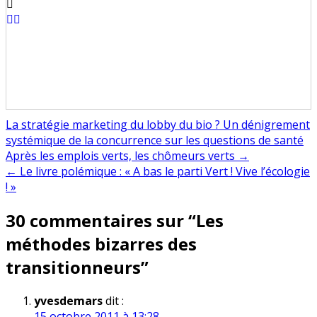
La stratégie marketing du lobby du bio ? Un dénigrement
systémique de la concurrence sur les questions de santé
Navigation
Après les emplois verts, les chômeurs verts →
← Le livre polémique : « A bas le parti Vert ! Vive l’écologie
de
! »
l’article
30 commentaires sur “
Les
méthodes bizarres des
transitionneurs
”
yvesdemars
dit :
15 octobre 2011 à 13:28