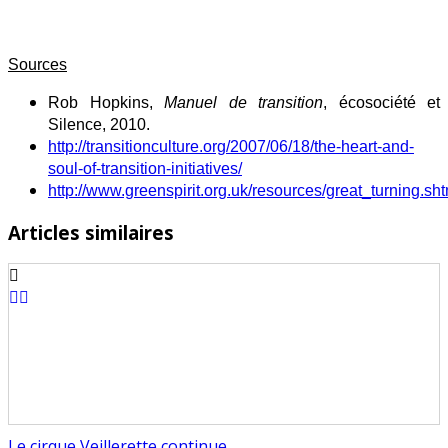
Sources
Rob Hopkins,
Manuel de transition
, écosociété et
Silence, 2010.
http://transitionculture.org/2007/06/18/the-heart-and-
soul-of-transition-initiatives/
http://www.greenspirit.org.uk/resources/great_turning.sht
Articles similaires
Le cirque Veillerette continue