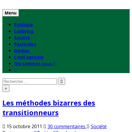
Skip
to
Menu
content
Politique
Lobbying
Société
Pesticides
Médias
L’oeil agricole
Qui sommes nous ?
Rechercher
:
×
Les méthodes bizarres des
transitionneurs
sur
Publié
15 octobre 2011
30 commentaires
Société