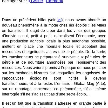
Les
en
Partager sur :
Twitter
Facebook
méthodes
bizarres
des
Dans un précédent billet (voir
ici
)
, nous avons abordé un
transitionneurs
nouveau phénomène à la mode chez les écolos : les villes
en transition. Il s’agit de créer dans les villes des groupes
d’individus qui, petit à petit, relocalisent l’économie, avec
une production agricole locale la plus autonome possible,
mettent en place une monnaie locale et adoptent des
ressources énergétiques autres que le pétrole. De la sorte,
les transitonneurs se préparent à survivre aux pénuries de
pétrole et de nourriture annoncées par l’épuisement des
ressources. Nous avions promis à l’époque de nous pencher
sur les méthodes bizarres par lesquelles les angoissés de
l’apocalypse écologiste sont incités à devenir
transitionneurs, et à le rester. L’émission Global Mag (Arte),
sur un reportage concernant ce phénomène, s’était même
interrogée s’il ne s’agissait pas d’une secte écolo…
Il est un fait que la transition s’adresse en grande partie à