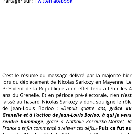
4
en
Partager sur :
Twitter
Facebook
bougies
pour
le
Grenelle
et
des
fleurs
pour
Hulot
C’est le résumé du message délivré par la majorité hier
lors du déplacement de Nicolas Sarkozy en Mayenne. Le
Président de la République a en effet tenu à fêter les 4
ans du Grenelle. Et en période pré-électorale, rien n’est
laissé au hasard. Nicolas Sarkozy a donc souligné le rôle
de Jean-Louis Borloo :
«Depuis quatre ans,
grâce au
Grenelle et à l’action de Jean-Louis Borloo, à qui je veux
rendre hommage
, grâce à Nathalie Kosciusko-Morizet, la
France a enfin commencé à relever ces défis.»
Puis ce fut au