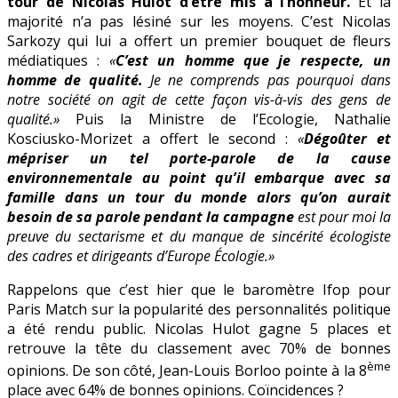
tour de Nicolas Hulot d’être mis à l’honneur.
Et la
majorité n’a pas lésiné sur les moyens. C’est Nicolas
Sarkozy qui lui a offert un premier bouquet de fleurs
médiatiques :
«
C’est un homme que je respecte, un
homme de qualité.
Je ne comprends pas pourquoi dans
notre société on agit de cette façon vis-à-vis des gens de
qualité.»
Puis la Ministre de l’Ecologie, Nathalie
Kosciusko-Morizet a offert le second :
«
Dégoûter et
mépriser un tel porte-parole de la cause
environnementale au point qu’il embarque avec sa
famille dans un tour du monde alors qu’on aurait
besoin de sa parole pendant la campagne
est pour moi la
preuve du sectarisme et du manque de sincérité écologiste
des cadres et dirigeants d’Europe Écologie.»
Rappelons que c’est hier que le baromètre Ifop pour
Paris Match sur la popularité des personnalités politique
a été rendu public. Nicolas Hulot gagne 5 places et
retrouve la tête du classement avec 70% de bonnes
ème
opinions. De son côté, Jean-Louis Borloo pointe à la 8
place avec 64% de bonnes opinions. Coïncidences ?