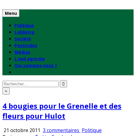
Skip
to
Menu
content
Politique
Lobbying
Société
Pesticides
Médias
L’oeil agricole
Qui sommes nous ?
Rechercher
:
×
4 bougies pour le Grenelle et des
fleurs pour Hulot
sur
Publié
21 octobre 2011
3 commentaires
Politique