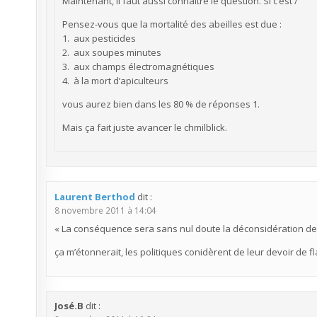
Maintenant, il faut aussi connaître le question. Si c’est /
Pensez-vous que la mortalité des abeilles est due :
1. aux pesticides
2. aux soupes minutes
3. aux champs électromagnétiques
4. à la mort d’apiculteurs
vous aurez bien dans les 80 % de réponses 1.
Mais ça fait juste avancer le chmilblick.
Laurent Berthod
dit :
8 novembre 2011 à 14:04
« La conséquence sera sans nul doute la déconsidération de l
ça m’étonnerait, les politiques conidèrent de leur devoir de fla
José.B
dit :