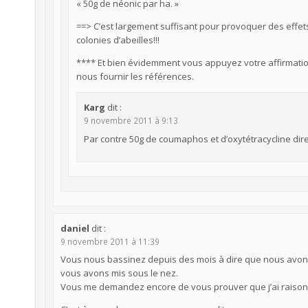
« 50g de néonic par ha. »
==> C’est largement suffisant pour provoquer des effe
colonies d’abeilles!!!
**** Et bien évidemment vous appuyez votre affirmatio
nous fournir les références.
Karg
dit :
9 novembre 2011 à 9:13
Par contre 50g de coumaphos et d’oxytétracycline di
daniel
dit :
9 novembre 2011 à 11:39
Vous nous bassinez depuis des mois à dire que nous avons 
vous avons mis sous le nez.
Vous me demandez encore de vous prouver que j’ai raison. 