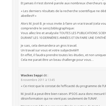
Et jamais il n’est donné parole aux nombreux chercheurs qu
« Les derniers résultats de la recherche scientifique ne 
abeilles!!! »
Alors M. José B. je vous invite à faire un vrai travail (cel
comprendre le sens) bibliographique:
Vous allez lire et analysée TOUTES LES PUBLICATIONS SC
DURANT LES 10 DERNIÈRES ANNÉES ET EN FAIRE UNE SYNTHÈ
Je sais, cela demandera un gros travail.
Un travail sur vous et votre subjectivité!!!
En effet, il faudra prendre toutes les études, et non uniqu
Cela me parait être un beau challenge pour vous…
Wackes Seppi
dit :
8 novembre 2011 à 13:45
« Ce n’est que le constat de l’efficacité du programme de l’UN
M. José.B a peut-être bien raison. IPSOS aura donc mesuré
désinformation qui ne vient pas seulement de l’UNAF.