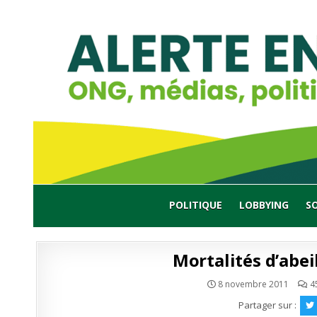
Skip
to
content
POLITIQUE
LOBBYING
S
Mortalités d’abeill
8 novembre 2011
4
Partager sur :