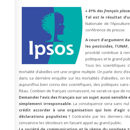
« 81% des français place
Tel est le résultat d’
Nationale de l’Apicultur
conférence de presse.
A court d’argument dan
les pesticides, l’UNAF
procédé contribue à renf
politiques et le grand pub
Tous les scientifiques 
mortalité d’abeilles ont une origine multiple. On parle donc d’e
dans sa dernière enquête sur les mortalités d’abeilles, on 
aujourd’hui bien connu des scientifiques, des politiques sans 
fléau. Combien de français connaissent, ne serait-ce que de n
Demander l’avis des Français sur un sujet aussi sensible 
simplement irresponsable.
La conséquence sera sans nul d
crédit accorder à une organisation qui loin d’agir 
déclarations populistes !
Contrariée par les derniers ré
convaincre les décideurs en faisant appel au grand public.
La société de communication et le règne du sondage tro