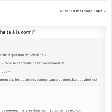
NKM : La méthode Coué →
halte à la com’ !
”
 de disparition des abeilles. »
» L’abeille sentinelle de l’environnment »!!!
fique,»
anent pas les pesticides comme cause de mortalité des abeilles!!!
gande menée, martelée dans les médias par les écolos.