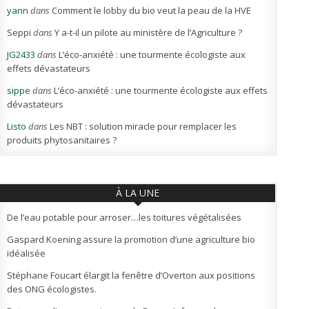
yann
dans
Comment le lobby du bio veut la peau de la HVE
Seppi
dans
Y a-t-il un pilote au ministère de l’Agriculture ?
JG2433
dans
L’éco-anxiété : une tourmente écologiste aux
effets dévastateurs
sippe
dans
L’éco-anxiété : une tourmente écologiste aux effets
dévastateurs
Listo
dans
Les NBT : solution miracle pour remplacer les
produits phytosanitaires ?
À LA UNE
De l’eau potable pour arroser…les toitures végétalisées
Gaspard Koening assure la promotion d’une agriculture bio
idéalisée
Stéphane Foucart élargit la fenêtre d’Overton aux positions
des ONG écologistes.