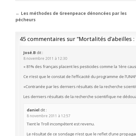
Navigation
← Les méthodes de Greenpeace dénoncées par les
de
pécheurs
l’article
45 commentaires sur “
Mortalités d’abeilles : 
José.B
dit :
8 novembre 2011 à 12:30
« 81% des français placent les pesticides comme la 1ère cause
Ce n’est que le constat de l’efficacité du programme de l’UNAF 
«Contrariée par les derniers résultats de la recherche scienti
Les derniers résultats de la recherche scientifique ne dédou
daniel
dit :
8 novembre 2011 à 12:57
Tient le Troll incompétent est revenu.
Le résultat de ce sondage n’est que le reflet d’une propa