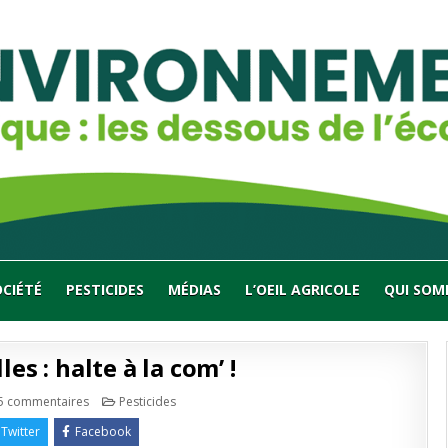
OCIÉTÉ
PESTICIDES
MÉDIAS
L’OEIL AGRICOLE
QUI SOM
es : halte à la com’ !
sur
Publié
5 commentaires
Pesticides
Mortalités
en
d’abeilles
Twitter
Facebook
: