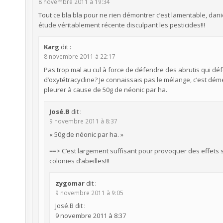
8 novembre 2011 à 19:34
Tout ce bla bla pour ne rien démontrer c’est lamentable, danie
étude véritablement récente disculpant les pesticides!!!
Karg
dit :
8 novembre 2011 à 22:17
Pas trop mal au cul à force de défendre des abrutis qui dé
d’oxytétracycline? Je connaissais pas le mélange, c’est démen
pleurer à cause de 50g de néonic par ha.
José.B
dit :
9 novembre 2011 à 8:37
« 50g de néonic par ha. »
==> C’est largement suffisant pour provoquer des effets
colonies d’abeilles!!!
zygomar
dit :
9 novembre 2011 à 9:05
José.B dit :
9 novembre 2011 à 8:37