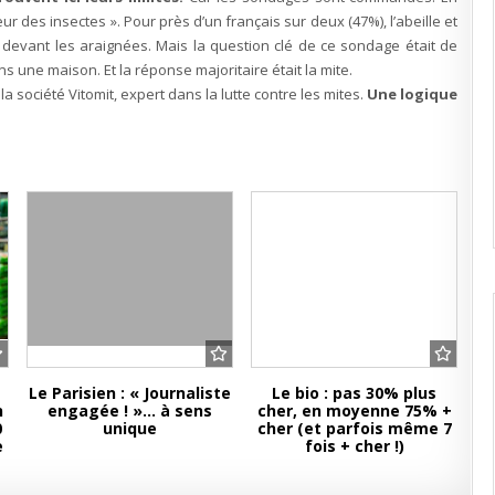
ur des insectes ». Pour près d’un français sur deux (47%), l’abeille et
t devant les araignées. Mais la question clé de ce sondage était de
ans une maison. Et la réponse majoritaire était la mite.
a société Vitomit, expert dans la lutte contre les mites.
Une logique
Le Parisien : « Journaliste
Le bio : pas 30% plus
n
engagée ! »… à sens
cher, en moyenne 75% +
0
unique
cher (et parfois même 7
e
fois + cher !)