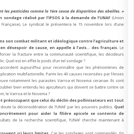
halte
à
la
nt les pesticides comme la 1ère cause de disparition des abeilles. »
com’
!
un sondage réalisé par l’IPSOS à la demande de l’UNAF
(Union
e Française). Le syndicat le présentera le 15 novembre lors d’une
s son combat militant et idéologique contre l’agriculture et
, en désespoir de cause, en appelle à l’avis… des français.
Le
orcer la fracture entre la communauté scientifique, les décideurs
lic. Quel est en effet le poids d’un tel sondage ?
s’accordent aujourd’hui pour reconnaître que les phénomènes de
xplication multifactorielle. Parmi les 40 causes recensées par l’Anses
trouve notamment les parasites Varroa et Nosema ceranae. Ils sont
oublier bien entendu les apiculteurs qui doivent se battre contre ce
om, le Varroa et le Nosema ?
et préoccupant que celui du déclin des pollinisateurs est tout
oute la déconsidération de l’UNAF par les pouvoirs publics.
Quel
concrètement pour aider la filière apicole se contente de
sultats de la recherche scientifique, l’UNAF cherche maintenant à
uvent ici leurs limites.
Car les sondages sont commandés. En