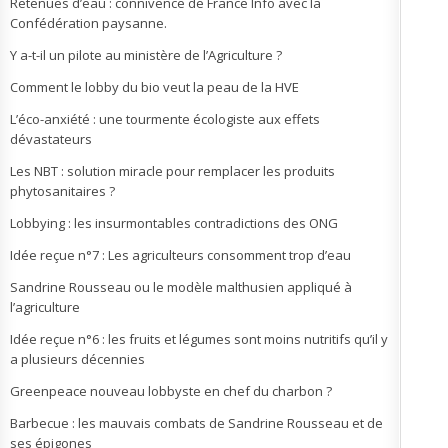
Retenues d’eau : connivence de France Info avec la
Confédération paysanne.
Y a-t-il un pilote au ministère de l’Agriculture ?
Comment le lobby du bio veut la peau de la HVE
L’éco-anxiété : une tourmente écologiste aux effets
dévastateurs
Les NBT : solution miracle pour remplacer les produits
phytosanitaires ?
Lobbying : les insurmontables contradictions des ONG
Idée reçue n°7 : Les agriculteurs consomment trop d’eau
Sandrine Rousseau ou le modèle malthusien appliqué à
l’agriculture
Idée reçue n°6 : les fruits et légumes sont moins nutritifs qu’il y
a plusieurs décennies
Greenpeace nouveau lobbyste en chef du charbon ?
Barbecue : les mauvais combats de Sandrine Rousseau et de
ses épigones