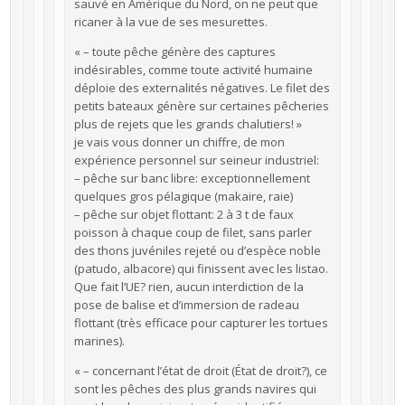
sauvé en Amérique du Nord, on ne peut que
ricaner à la vue de ses mesurettes.
« – toute pêche génère des captures
indésirables, comme toute activité humaine
déploie des externalités négatives. Le filet des
petits bateaux génère sur certaines pêcheries
plus de rejets que les grands chalutiers! »
je vais vous donner un chiffre, de mon
expérience personnel sur seineur industriel:
– pêche sur banc libre: exceptionnellement
quelques gros pélagique (makaire, raie)
– pêche sur objet flottant: 2 à 3 t de faux
poisson à chaque coup de filet, sans parler
des thons juvéniles rejeté ou d’espèce noble
(patudo, albacore) qui finissent avec les listao.
Que fait l’UE? rien, aucun interdiction de la
pose de balise et d’immersion de radeau
flottant (très efficace pour capturer les tortues
marines).
« – concernant l’état de droit (État de droit?), ce
sont les pêches des plus grands navires qui