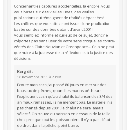
Concernant les captures accidentelles, là encore, vous
vous basez sur des vieilles lunes, des vieilles
publications qui témoignent de réalités dépassées!
Les chiffres que vous citez sont issus d’une publication
basée sur des données datant d’avant 2001!!
Vous semblez informé et curieux de ce sujet, donc ne
colportez pas sans user de votre sens critique les contre-
vérités des Claire Nouvian et Greenpeace… Cela ne peut
que nuire à la justesse de la réflexion, et à la justice des
décisions!
Karg
dit :
16 novembre 2011 à 23:08
Ecoute mon coco j’ai passé 80 jours en mer sur des
bateaux de pêches, quand les marins pécheurs
t’expliquent cash qu’au chalut ils balancent les 3/4 des
animaux ramassés, ils ne mentent pas. Le matériel n’a
pas changé depuis 2001, le chalut ne sera jamais
sélectif. On trouve du poisson en dessous de la taille
chez presque tout les poissonniers. Il n’y a pas d’état
de droit dans la pêche, point barre.