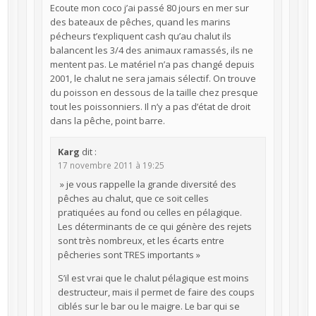
Ecoute mon coco j’ai passé 80 jours en mer sur
des bateaux de pêches, quand les marins
pécheurs t’expliquent cash qu’au chalut ils
balancent les 3/4 des animaux ramassés, ils ne
mentent pas. Le matériel n’a pas changé depuis
2001, le chalut ne sera jamais sélectif. On trouve
du poisson en dessous de la taille chez presque
tout les poissonniers. Il n’y a pas d’état de droit
dans la pêche, point barre.
Karg
dit :
17 novembre 2011 à 19:25
» je vous rappelle la grande diversité des
pêches au chalut, que ce soit celles
pratiquées au fond ou celles en pélagique.
Les déterminants de ce qui génère des rejets
sont très nombreux, et les écarts entre
pêcheries sont TRES importants »
S’il est vrai que le chalut pélagique est moins
destructeur, mais il permet de faire des coups
ciblés sur le bar ou le maigre. Le bar qui se