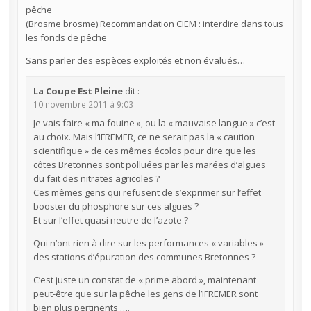
pêche
(Brosme brosme) Recommandation CIEM : interdire dans tous
les fonds de pêche
Sans parler des espèces exploités et non évalués…
La Coupe Est Pleine
dit :
10 novembre 2011 à 9:03
Je vais faire « ma fouine », ou la « mauvaise langue » c’est
au choix. Mais l’IFREMER, ce ne serait pas la « caution
scientifique » de ces mêmes écolos pour dire que les
côtes Bretonnes sont polluées par les marées d’algues
du fait des nitrates agricoles ?
Ces mêmes gens qui refusent de s’exprimer sur l’effet
booster du phosphore sur ces algues ?
Et sur l’effet quasi neutre de l’azote ?
Qui n’ont rien à dire sur les performances « variables »
des stations d’épuration des communes Bretonnes ?
C’est juste un constat de « prime abord », maintenant
peut-être que sur la pêche les gens de l’IFREMER sont
bien plus pertinents ….