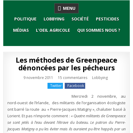
Skip
MENU
to
content
POLITIQUE
LOBBYING
SOCIÉTÉ
PESTICIDES
MÉDIAS
L’OEIL AGRICOLE
QUI SOMMES NOUS ?
Les méthodes de Greenpeace
dénoncées par les pécheurs
sur
Publié
9 novembre 2011
15 commentaires
Lobbying
Les
en
méthodes
Twitter
Facebook
de
Greenpeace
dénoncées
Mercredi 2 novembre, au
par
les
nord-ouest de l’Irlande, des militants de l’organisation écologiste
pécheurs
ont barré la route au « Pierre-Jacques Matigny », chalutier basé à
Lorient. Et pas n’importe comment :
« Quatre militants de Greenpeace
se sont jetés à l’eau devant l’étrave du bateau. Le patron du Pierre-
Jacques Matigny a pu les éviter mais ils auraient pu être happés par un