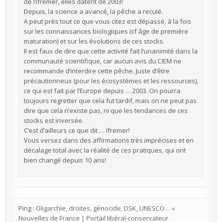
de l’ifremer, elles datent de 2003!
Depuis, la science a avancé, la pêche a reculé.
A peut près tout ce que vous citez est dépassé, à la fois
sur les connaissances biologiques (cf âge de première
maturation) et sur les évolutions de ces stocks.
Il est faux de dire que cette activité fait l’unanimité dans la
communauté scientifique, car aucun avis du CIEM ne
recommande d’interdire cette pêche. Juste d’être
précautionneux (pour les écosystèmes et les ressources),
ce qui est fait par l’Europe depuis … 2003. On pourra
toujours regretter que cela fut tardif, mais on ne peut pas
dire que cela n’existe pas, ni que les tendances de ces
stocks est inversée.
C’est d’ailleurs ce que dit … Ifremer!
Vous versez dans des affirmations très imprécises et en
décalage total avec la réalité de ces pratiques, qui ont
bien changé depuis 10 ans!
Ping :
Oligarchie, droites, génocide, DSK, UNESCO… «
Nouvelles de France | Portail libéral-conservateur