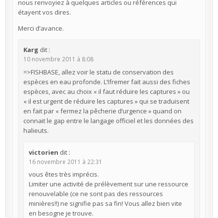
nous renvoyiez à quelques articles ou références qui
étayent vos dires.
Merci d’avance.
Karg
dit :
10 novembre 2011 à 8:08
=>FISHBASE, allez voir le statu de conservation des
espèces en eau profonde. L’Ifremer fait aussi des fiches
espèces, avec au choix « il faut réduire les captures » ou
« il est urgent de réduire les captures » qui se traduisent
en fait par « fermez la pêcherie d’urgence » quand on
connait le gap entre le langage officiel et les données des
halieuts.
victorien
dit :
16 novembre 2011 à 22:31
vous êtes très imprécis.
Limiter une activité de prélèvement sur une ressource
renouvelable (ce ne sont pas des ressources
minières!!) ne signifie pas sa fin! Vous allez bien vite
en besogne je trouve.