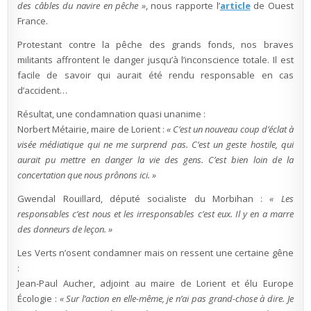
des câbles du navire en pêche »
, nous rapporte l’
article
de Ouest
France.
Protestant contre la pêche des grands fonds, nos braves
militants affrontent le danger jusqu’à l’inconscience totale. Il est
facile de savoir qui aurait été rendu responsable en cas
d’accident…
Résultat, une condamnation quasi unanime :
Norbert Métairie, maire de Lorient :
« C’est un nouveau coup d’éclat à
visée médiatique qui ne me surprend pas. C’est un geste hostile, qui
aurait pu mettre en danger la vie des gens. C’est bien loin de la
concertation que nous prônons ici. »
Gwendal Rouillard, député socialiste du Morbihan :
« Les
responsables c’est nous et les irresponsables c’est eux. Il y en a marre
des donneurs de leçon. »
Les Verts n’osent condamner mais on ressent une certaine gêne
:
Jean-Paul Aucher, adjoint au maire de Lorient et élu Europe
Écologie :
« Sur l’action en elle-même, je n’ai pas grand-chose à dire. Je