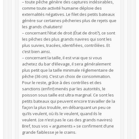
– toute pêche génère des captures indésirables,
comme toute activité humaine déploie des
externalités négatives. Le filet des petits bateaux
génère sur certaines pêcheries plus de rejets que
les grands chalutiers!
– concernant l’état de droit (État de droit?), ce sont
les pêches des plus grands navires qui sont les
plus suivies, tracées, identifiées, contrôlées. Et
c’est bien ainsi.
– concernant la taille, il est vrai que si vous
achetez du bar d’élevage, il sera généralement
plus petit que la taille minimale réglementaire de
pêche (36 cm). C’est un choix de consommation.
Pour le reste, grâce à des contrôles et des
sanctions (enfin!) menés par les autorités, le
poisson sous taille est ultra marginal. Ce sont les
petits bateaux qui peuvent encore travailler de la
façon la plus trouble, en débarquant un peu ce
qu’ils veulent, où ils le veulent, quand ils le
veulent. (ce n’est pas le cas des grands navires)
Bref, tous vos « arguments » se confirment d’une
grande faiblesse je le crains.