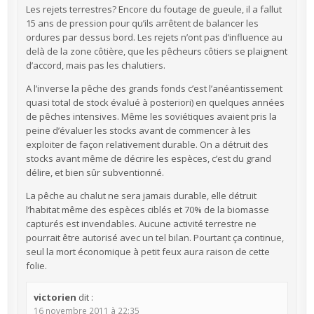
Les rejets terrestres? Encore du foutage de gueule, il a fallut
15 ans de pression pour qu’ils arrêtent de balancer les
ordures par dessus bord. Les rejets n’ont pas d’influence au
delà de la zone côtière, que les pêcheurs côtiers se plaignent
d’accord, mais pas les chalutiers.
A l’inverse la pêche des grands fonds c’est l’anéantissement
quasi total de stock évalué à posteriori) en quelques années
de pêches intensives. Même les soviétiques avaient pris la
peine d’évaluer les stocks avant de commencer à les
exploiter de façon relativement durable. On a détruit des
stocks avant même de décrire les espèces, c’est du grand
délire, et bien sûr subventionné.
La pêche au chalut ne sera jamais durable, elle détruit
l’habitat même des espèces ciblés et 70% de la biomasse
capturés est invendables. Aucune activité terrestre ne
pourrait être autorisé avec un tel bilan. Pourtant ça continue,
seul la mort économique à petit feux aura raison de cette
folie.
victorien
dit :
16 novembre 2011 à 22:35