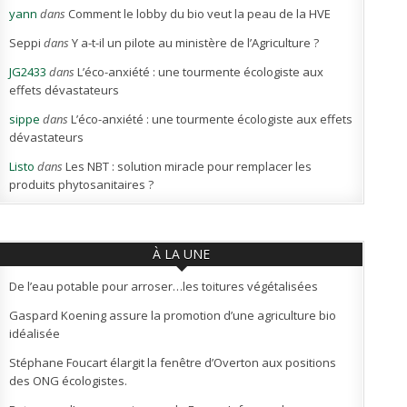
yann
dans
Comment le lobby du bio veut la peau de la HVE
Seppi
dans
Y a-t-il un pilote au ministère de l’Agriculture ?
JG2433
dans
L’éco-anxiété : une tourmente écologiste aux
effets dévastateurs
sippe
dans
L’éco-anxiété : une tourmente écologiste aux effets
dévastateurs
Listo
dans
Les NBT : solution miracle pour remplacer les
produits phytosanitaires ?
À LA UNE
De l’eau potable pour arroser…les toitures végétalisées
Gaspard Koening assure la promotion d’une agriculture bio
idéalisée
Stéphane Foucart élargit la fenêtre d’Overton aux positions
des ONG écologistes.