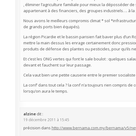
, éliminer l’agriculture familiale pour mieux la déposséder d
appartenant à des financiers, des groupes industriels…. à la
Nous avons le meilleurs compromis climat * sol *infrastruct
de grands ports bien équipés).
La région Picardie et le bassin parisien fait baver plus d’un
mettre la main dessus les enrage certainement donc pression s
produits de défense des plantes ou pesticides, pour qu’ils n
Et c’est les ONG vertes qui font le sale boulot : quelques s
devant et fauchent sur leur passage.
Cela vaut bien une petite causerie entre le premier socialiste 
La conf’ dans tout cela ? la conf n’a toujours rien compris de 
lorsqu’on aura le temps.
alzine
dit :
19 décembre 2011 à 15:45
précision dans
http://www.bernama.com.my/bernama/v5/ne