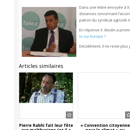
Dans une lettre envoyée à Xa
distances concernant l’accord
patron du syndicat agricole 
En réponse X. Beulin a promis
Ici sur Europe 1
Décidément, il ne reste plus
Articles similaires
Pierre Rabhi fait leur fête
« Convention citoyenne
aux malthusiens (et il a
pour le climat » ou