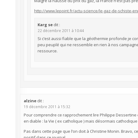
Malgré la hausse du prix du gaz, la France n’est pas prêt
http://www.lepoint.fr/actu-science/le-gaz-de-schiste-
Karg se
dit :
22 décembre 2011 à 10:44
Si c’est aussi fiable que la géothermie profonde je c
peu peuplé qui ne ressemble en rien à nos campagne, 
ressource.
alzine
dit :
19 décembre 2011 à 15:32
Pour comprendre ce rapprochement lire Philippe Dessertine
en diable : la Vie ( ex catholique ) mais désormais cathodique 
Pas dans cette page que l’on doit à Christine Monin. Bravo, ce
positif dans ce journal.