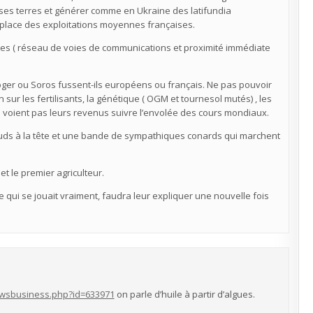
e ses terres et générer comme en Ukraine des latifundia
 place des exploitations moyennes françaises.
ures ( réseau de voies de communications et proximité immédiate
 Roger ou Soros fussent-ils européens ou français. Ne pas pouvoir
ur les fertilisants, la génétique ( OGM et tournesol mutés) , les
e voient pas leurs revenus suivre l’envolée des cours mondiaux.
alauds à la tête et une bande de sympathiques conards qui marchent
et le premier agriculteur.
ce qui se jouait vraiment, faudra leur expliquer une nouvelle fois
wsbusiness.php?id=633971
on parle d’huile à partir d’algues.