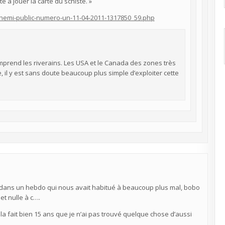
e à jouer la carte du schiste. »
ennemi-public-numero-un-11-04-2011-1317850_59.php
omprend les riverains. Les USA et le Canada des zones très
il y est sans doute beaucoup plus simple d’exploiter cette
 dans un hebdo qui nous avait habitué à beaucoup plus mal, bobo
et nulle à c….
la fait bien 15 ans que je n’ai pas trouvé quelque chose d’aussi