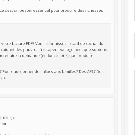
e c’est un besoin essentiel pour produire des richesses
votre facture EDF? Vous connaissez le tarif de rachat du
en aidant des pauvres à retaper leur logement que soutenir
our réduire la demande (et donc le prix) que produire
t? Pourquoi donner des allocs aux familles? Des APL? Des
 ça.
rolier, »
tion :