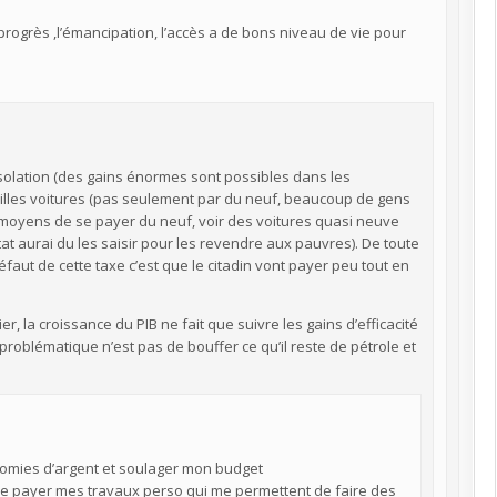
rogrès ,l’émancipation, l’accès a de bons niveau de vie pour
isolation (des gains énormes sont possibles dans les
eilles voitures (pas seulement par du neuf, beaucoup de gens
 moyens de se payer du neuf, voir des voitures quasi neuve
’état aurai du les saisir pour les revendre aux pauvres). De toute
faut de cette taxe c’est que le citadin vont payer peu tout en
lier, la croissance du PIB ne fait que suivre les gains d’efficacité
 problématique n’est pas de bouffer ce qu’il reste de pétrole et
onomies d’argent et soulager mon budget
 me payer mes travaux perso qui me permettent de faire des