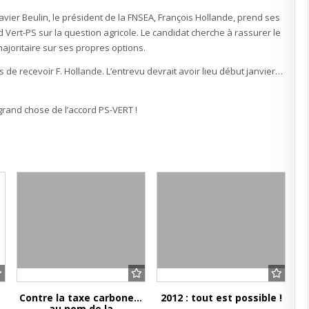
Hollande
vier Beulin, le président de la FNSEA, François Hollande, prend ses
 Vert-PS sur la question agricole. Le candidat cherche à rassurer le
majoritaire sur ses propres options.
 de recevoir F. Hollande. L’entrevu devrait avoir lieu début janvier…
 grand chose de l’accord PS-VERT !
Contre la taxe carbone…
2012 : tout est possible !
au nom de la