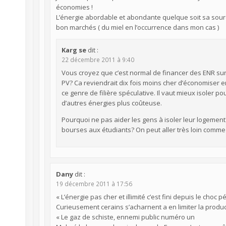
économies !
L’énergie abordable et abondante quelque soit sa sourc
bon marchés ( du miel en l’occurrence dans mon cas )
Karg se
dit :
22 décembre 2011 à 9:40
Vous croyez que c’est normal de financer des ENR sur 
PV? Ca reviendrait dix fois moins cher d’économiser 
ce genre de filière spéculative. Il vaut mieux isoler p
d’autres énergies plus coûteuse.
Pourquoi ne pas aider les gens à isoler leur logemen
bourses aux étudiants? On peut aller très loin comme
Dany
dit :
19 décembre 2011 à 17:56
« L’énergie pas cher et illimité c’est fini depuis le choc pét
Curieusement cerains s’acharnent a en limiter la produc
« Le gaz de schiste, ennemi public numéro un