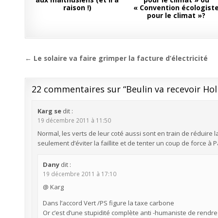
raison !)
« Convention écologist
pour le climat »?
Navigation
← Le solaire va faire grimper la facture d’électricité
de
l’article
22 commentaires sur “
Beulin va recevoir Ho
Karg se
dit :
19 décembre 2011 à 11:50
Normal, les verts de leur coté aussi sont en train de réduire la 
seulement d’éviter la faillite et de tenter un coup de force à 
Dany
dit :
19 décembre 2011 à 17:10
@ Karg
Dans l’accord Vert /PS figure la taxe carbone
Or c’est d’une stupidité complète anti -humaniste de rendre 