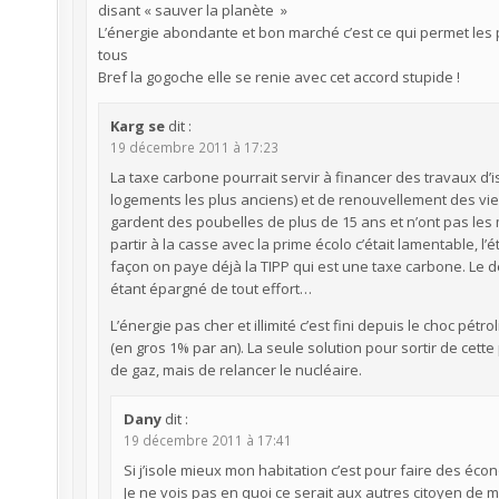
disant « sauver la planète »
L’énergie abondante et bon marché c’est ce qui permet les p
tous
Bref la gogoche elle se renie avec cet accord stupide !
Karg se
dit :
19 décembre 2011 à 17:23
La taxe carbone pourrait servir à financer des travaux d’
logements les plus anciens) et de renouvellement des vi
gardent des poubelles de plus de 15 ans et n’ont pas les
partir à la casse avec la prime écolo c’était lamentable, l
façon on paye déjà la TIPP qui est une taxe carbone. Le dé
étant épargné de tout effort…
L’énergie pas cher et illimité c’est fini depuis le choc pétro
(en gros 1% par an). La seule solution pour sortir de cette
de gaz, mais de relancer le nucléaire.
Dany
dit :
19 décembre 2011 à 17:41
Si j’isole mieux mon habitation c’est pour faire des éc
Je ne vois pas en quoi ce serait aux autres citoyen de