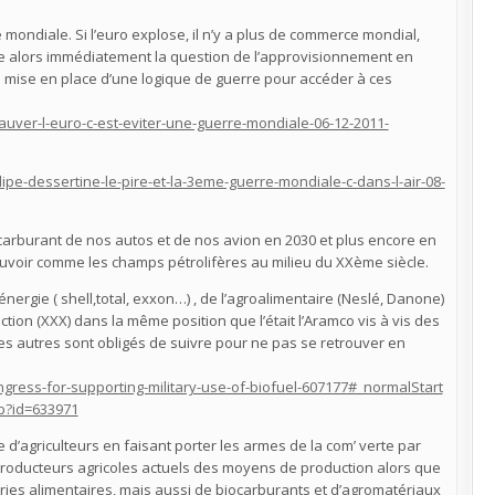
e mondiale. Si l’euro explose, il n’y a plus de commerce mondial,
 alors immédiatement la question de l’approvisionnement en
a mise en place d’une logique de guerre pour accéder à ces
auver-l-euro-c-est-eviter-une-guerre-mondiale-06-12-2011-
pe-dessertine-le-pire-et-la-3eme-guerre-mondiale-c-dans-l-air-08-
 carburant de nos autos et de nos avion en 2030 et plus encore en
pouvoir comme les champs pétrolifères au milieu du XXème siècle.
rgie ( shell,total, exxon…) , de l’agroalimentaire (Neslé, Danone)
uction (XXX) dans la même position que l’était l’Aramco vis à vis des
es autres sont obligés de suivre pour ne pas se retrouver en
ess-for-supporting-military-use-of-biofuel-607177#_normalStart
p?id=633971
d’agriculteurs en faisant porter les armes de la com’ verte par
 producteurs agricoles actuels des moyens de production alors que
ries alimentaires, mais aussi de biocarburants et d’agromatériaux