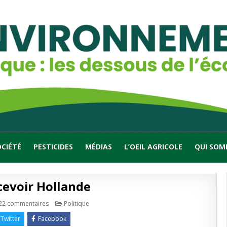
OCIÉTÉ
PESTICIDES
MÉDIAS
L’OEIL AGRICOLE
QUI SOM
cevoir Hollande
sur
Publié
22 commentaires
Politique
Beulin
en
va
Twitter
Facebook
recevoir