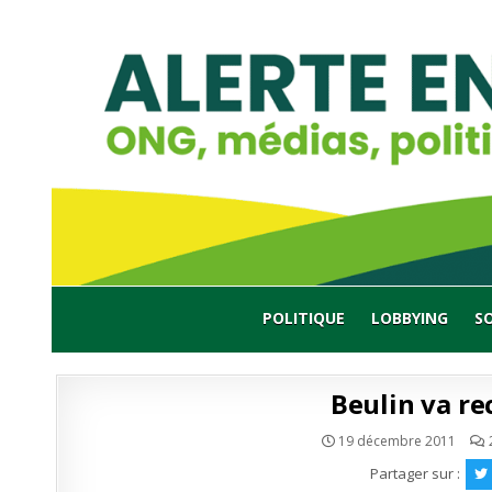
Skip
to
content
POLITIQUE
LOBBYING
S
Beulin va re
19 décembre 2011
Partager sur :