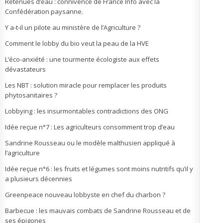
Retenues d’eau : connivence de France Info avec la
Confédération paysanne.
Y a-t-il un pilote au ministère de l’Agriculture ?
Comment le lobby du bio veut la peau de la HVE
L’éco-anxiété : une tourmente écologiste aux effets
dévastateurs
Les NBT : solution miracle pour remplacer les produits
phytosanitaires ?
Lobbying : les insurmontables contradictions des ONG
Idée reçue n°7 : Les agriculteurs consomment trop d’eau
Sandrine Rousseau ou le modèle malthusien appliqué à
l’agriculture
Idée reçue n°6 : les fruits et légumes sont moins nutritifs qu’il y
a plusieurs décennies
Greenpeace nouveau lobbyste en chef du charbon ?
Barbecue : les mauvais combats de Sandrine Rousseau et de
ses épigones