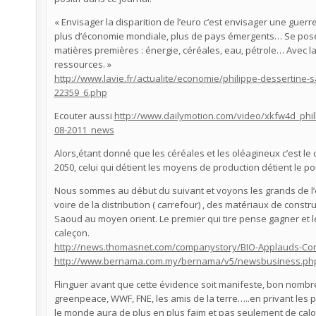
« Envisager la disparition de l’euro c’est envisager une guerr
plus d’économie mondiale, plus de pays émergents… Se pose
matières premières : énergie, céréales, eau, pétrole… Avec l
ressources. »
http://www.lavie.fr/actualite/economie/philippe-dessertine-s
22359_6.php
Ecouter aussi
http://www.dailymotion.com/video/xkfw4d_philli
08-2011_news
Alors,étant donné que les céréales et les oléagineux c’est le
2050, celui qui détient les moyens de production détient le 
Nous sommes au début du suivant et voyons les grands de l’éne
voire de la distribution ( carrefour) , des matériaux de constr
Saoud au moyen orient. Le premier qui tire pense gagner et l
caleçon.
http://news.thomasnet.com/companystory/BIO-Applauds-Congr
http://www.bernama.com.my/bernama/v5/newsbusiness.ph
Flinguer avant que cette évidence soit manifeste, bon nombre 
greenpeace, WWF, FNE, les amis de la terre…..en privant les
le monde aura de plus en plus faim et pas seulement de calo