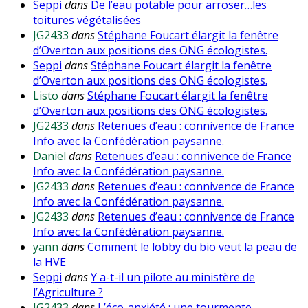
Seppi
dans
De l’eau potable pour arroser…les
toitures végétalisées
JG2433
dans
Stéphane Foucart élargit la fenêtre
d’Overton aux positions des ONG écologistes.
Seppi
dans
Stéphane Foucart élargit la fenêtre
d’Overton aux positions des ONG écologistes.
Listo
dans
Stéphane Foucart élargit la fenêtre
d’Overton aux positions des ONG écologistes.
JG2433
dans
Retenues d’eau : connivence de France
Info avec la Confédération paysanne.
Daniel
dans
Retenues d’eau : connivence de France
Info avec la Confédération paysanne.
JG2433
dans
Retenues d’eau : connivence de France
Info avec la Confédération paysanne.
JG2433
dans
Retenues d’eau : connivence de France
Info avec la Confédération paysanne.
yann
dans
Comment le lobby du bio veut la peau de
la HVE
Seppi
dans
Y a-t-il un pilote au ministère de
l’Agriculture ?
JG2433
dans
L’éco-anxiété : une tourmente