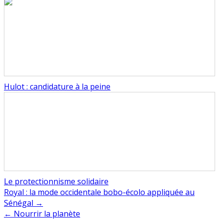
Hulot : candidature à la peine
Le protectionnisme solidaire
Navigation
Royal : la mode occidentale bobo-écolo appliquée au
Sénégal →
de
← Nourrir la planète