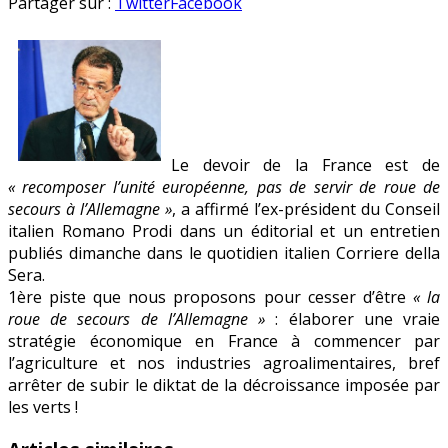
Paris
en
Partager sur :
Twitter
Facebook
ne
doit
pas
de
servir
de
« roue
Le devoir de la France est de
de
« recomposer l’unité européenne, pas de servir de roue de
secours »
secours à l’Allemagne »
, a affirmé l’ex-président du Conseil
à
italien Romano Prodi dans un éditorial et un entretien
Berlin
publiés dimanche dans le quotidien italien Corriere della
Sera.
1ère piste que nous proposons pour cesser d’être
« la
roue de secours de l’Allemagne »
: élaborer une vraie
stratégie économique en France à commencer par
l’agriculture et nos industries agroalimentaires, bref
arrêter de subir le diktat de la décroissance imposée par
les verts !