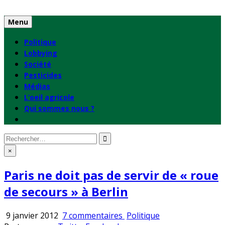
Skip
to
Menu
content
Politique
Lobbying
Société
Pesticides
Médias
L’oeil agricole
Qui sommes nous ?
Rechercher
:
×
Paris ne doit pas de servir de « roue
de secours » à Berlin
sur
Publié
9 janvier 2012
7 commentaires
Politique